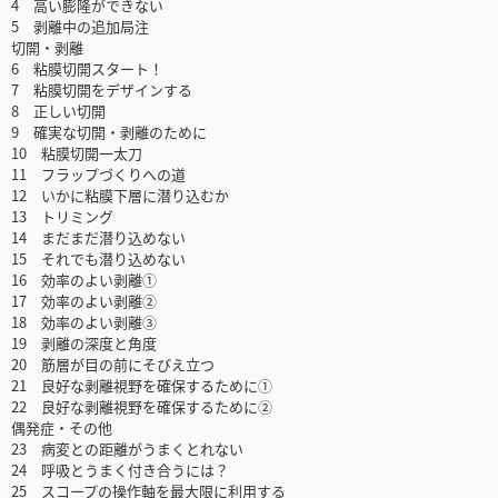
4 高い膨隆ができない
5 剥離中の追加局注
切開・剥離
6 粘膜切開スタート！
7 粘膜切開をデザインする
8 正しい切開
9 確実な切開・剥離のために
10 粘膜切開一太刀
11 フラップづくりへの道
12 いかに粘膜下層に潜り込むか
13 トリミング
14 まだまだ潜り込めない
15 それでも潜り込めない
16 効率のよい剥離①
17 効率のよい剥離②
18 効率のよい剥離③
19 剥離の深度と角度
20 筋層が目の前にそびえ立つ
21 良好な剥離視野を確保するために①
22 良好な剥離視野を確保するために②
偶発症・その他
23 病変との距離がうまくとれない
24 呼吸とうまく付き合うには？
25 スコープの操作軸を最大限に利用する