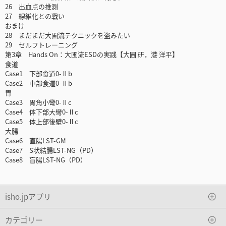
26 出血点の推測
27 線維化との戦い
おまけ
28 まだまだ大圃流テクニックを盗みたい
29 セルフトレーニング
第3章 Hands On：大圃流ESDの実践【大圃 研，港 洋平】
食道
Case1 下部食道0-Ⅱb
Case2 中部食道0-Ⅱb
胃
Case3 胃角小彎0-Ⅱc
Case4 体下部大彎0-Ⅱc
Case5 体上部後壁0-Ⅱc
大腸
Case6 直腸LST-GM
Case7 S状結腸LST-NG（PD）
Case8 盲腸LST-NG（PD）
isho.jpアプリ
カテゴリー