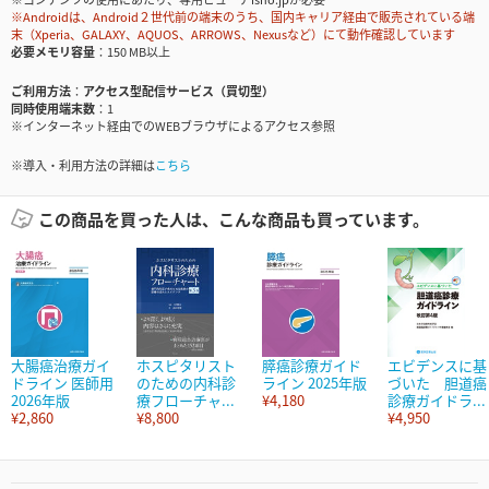
※Androidは、Android２世代前の端末のうち、国内キャリア経由で販売されている端
末（Xperia、GALAXY、AQUOS、ARROWS、Nexusなど）にて動作確認しています
必要メモリ容量
150 MB以上
ご利用方法
アクセス型配信サービス（買切型）
同時使用端末数
1
※インターネット経由でのWEBブラウザによるアクセス参照
※導入・利用方法の詳細は
こちら
この商品を買った人は、こんな商品も買っています。
大腸癌治療ガイ
ホスピタリスト
膵癌診療ガイド
エビデンスに基
ドライン 医師用
のための内科診
ライン 2025年版
づいた 胆道癌
2026年版
療フローチャ...
¥4,180
診療ガイドラ...
¥2,860
¥8,800
¥4,950