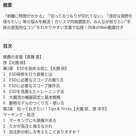
概要
「剥離に時間がかかる」「切ってるつもりが切れてない」「良好な視野を
保ちたい」等の悩みを解決！カリスマ内視鏡医が，みんなが知りたい“手
技の感覚的なコツ”をわかりやすい言葉で伝授！59本のWeb動画付き
目次
推薦の言葉【斎藤 豊】
序【大圃 研】
第1章 ESDを始める前に【大圃 研】
1 ESD研修を行う資格とは
2 ESDに必要なスコープの握り方
3 ESDに必要なスコープ操作法
4 ESDを見据えたトレーニング法
5 大圃流の機器設定と基本戦略
6 動物モデルのつくり方・使い方
第2章 知っておきたい！Tips & Tricks【大圃 研，港 洋平】
マーキング・局注
1 マーキングにも順番がある
2 たかが局注と侮るなかれ
3 局注針の刺し方考えたことありますか？