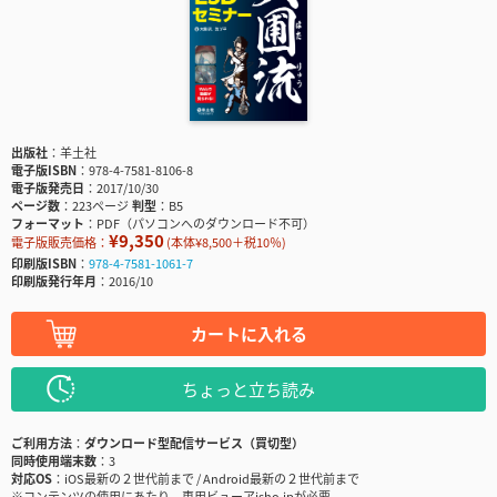
出版社
羊土社
電子版ISBN
978-4-7581-8106-8
電子版発売日
2017/10/30
ページ数
223ページ
判型
B5
フォーマット
PDF（パソコンへのダウンロード不可）
¥9,350
電子版販売価格：
(本体¥8,500＋税10％)
印刷版ISBN
978-4-7581-1061-7
印刷版発行年月
2016/10
カートに入れる
ちょっと立ち読み
ご利用方法
ダウンロード型配信サービス（買切型）
同時使用端末数
3
対応OS
iOS最新の２世代前まで / Android最新の２世代前まで
※コンテンツの使用にあたり、専用ビューアisho.jpが必要