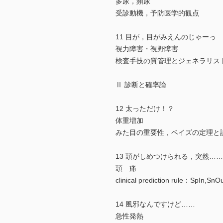
多尿，頻尿
受診動機，予防医学的観点
11 目が，目がみえんのじゃーっ
視力障害・視野障害
検査手技の質管理とジェネラリス
Ⅱ 診断と確率論
12 太っただけ！？
体重増加
みた目の重要性，ベイズの定理と診
13 頭がしめつけられる，突然…
頭 痛
clinical prediction rule：SpIn,SnO
14 風邪なんですけど……
急性発熱