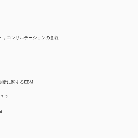
ト，コンサルテーションの意義
断に関するEBM
…？？
ut