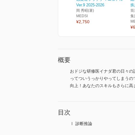
Ver.9 2025-2026
疾
岡 秀昭(著)
筒
MEDSI
集
¥2,750
M
¥6
概要
おドジな研修医イナダ君の日々の
ってついうっかりやってしまうの
向上！あなたのスキルもさらに高
目次
Ⅰ 診断推論