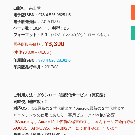
出版社
南山堂
電子版ISBN
978-4-525-98251-5
電子版発売日
2017/11/06
ページ数
181ページ
判型
B5
フォーマット
PDF（パソコンへのダウンロード不可）
¥3,300
電子版販売価格：
(本体¥3,000＋税10％)
印刷版ISBN
978-4-525-28181-6
印刷版発行年月
2017/08
ご利用方法
ダウンロード型配信サービス（買切型）
同時使用端末数
2
対応OS
iOS最新の２世代前まで / Android最新の２世代前まで
※コンテンツの使用にあたり、専用ビューアisho.jpが必要
※Androidは、Android２世代前の端末のうち、国内キャリア経由で販
AQUOS、ARROWS、Nexusなど）にて動作確認しています
必要メモリ容量
382 MB以上