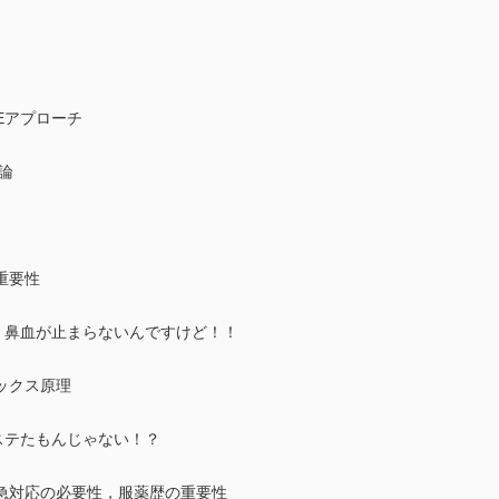
VEアプローチ
論
重要性
が，鼻血が止まらないんですけど！！
ックス原理
もステたもんじゃない！？
急対応の必要性，服薬歴の重要性