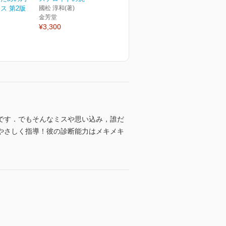
ス 第2版
國松 淳和(著)
金芳堂
¥3,300
です．でもそんなミスや思い込み，誰だ
やさしく指導！彼の診断能力はメキメキ