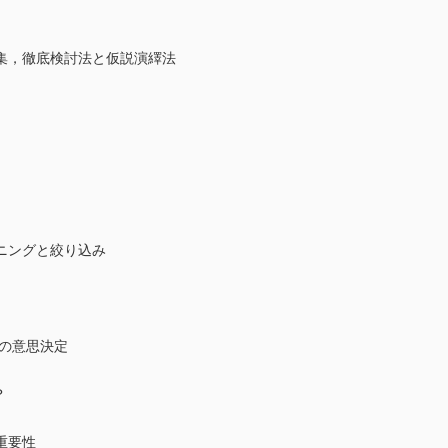
集，徹底検討法と仮説演繹法
ニングと絞り込み
始の意思決定
？
重要性