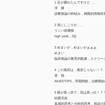
1 足が腫れたんですけど……
浮 腫
診断推論の枠組み，網羅的情報収
2 首にしこりが……
リンパ節腫脹
high yield，SQ
3 めまいが，めまいがぁぁぁ
めまい
臨床推論の教育的配慮，スクリー
4 この風邪は，風邪じゃない！？
発 熱
AIUEOTIPS，早期閉鎖，治療開
5 眼が真っ赤で，頭は真っ白！？
結膜充血
直感的思考と分析的思考，視診の