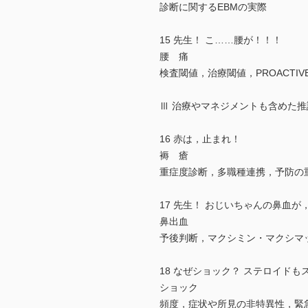
診断に関するEBMの実際
15 先生！ こ……腰が！！！
腰 痛
検査閾値，治療閾値，PROACTI
Ⅲ 治療やマネジメントも含めた推
16 赤は，止まれ！
褥 瘡
重症度診断，多職種連携，予防の
17 先生！ おじいちゃんの鼻血
鼻出血
予後判断，マクシミン・マクシマ
18 なぜショック？ ステロイド
ショック
頻度，症状や所見の非特異性，緊