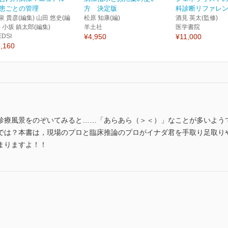
患ごとの管理
方 決定版
科診断リファレン
泉 貴彦(編集) 山田 悠史(編
松原 知康(編)
酒見 英太(監修)
) 小坂 鎮太郎(編集)
羊土社
医学書院
EDSI
¥4,950
¥11,000
,160
診療風景をのぞいてみると……「あらあら（＞＜）」なことが多いよう
では？本書は，現場のプロと臨床推論のプロがイナダ君を手取り足取り
まりますよ！！