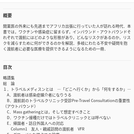
概要
開業医の外来にも先週までアフリカ出張に行っていた人が訪れる時代．本
書では，ワクチンや感染症に留まらず，インバウンド・アウトバウンドそ
れぞれで渡航にはどのような形態があり，どんなリスクがあるのか，リス
クを減らすために何ができるのかを解説．多岐にわたる不安や疑問を抱
く渡航者に必要な医療を提供できるようになるための一冊．
目次
略語集
総 論
１．トラベルメディスンとは ―「どこへ行くか」から「何をするか」―
A．渡航者は感染症媒介者になりうる
B．渡航前のトラベルクリニック受診Pre-Travel Consultationの重要性
（アウトバウンド）
C．Mass gatheringとは，そして想定すべきこと
D．ワクチン接種だけではトラベルクリニックとは呼べない
E．帰国者・訪日外国人への対応
Column1 友人・親戚訪問の渡航者 VFR