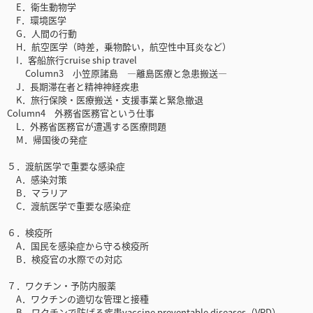
E．衛生動物学
F．環境医学
G．人間の行動
H．航空医学（時差，乗物酔い，航空性中耳炎など）
I．客船旅行cruise ship travel
Column3 小笠原諸島 ―離島医療と急患搬送―
J．長期滞在者と精神神経疾患
K．旅行保険・医療搬送・支援事業と緊急撤退
Column4 外務省医務官という仕事
L．外務省医務官が遭遇する医療問題
M．帰国後の発症
５．渡航医学で重要な感染症
A．感染対策
B．マラリア
C．渡航医学で重要な感染症
６．検疫所
A．国民を感染症から守る検疫所
B．検疫官の水際での対応
７．ワクチン・予防内服薬
A．ワクチンの適切な管理と接種
B．ワクチンで防げる疾患vaccine preventable diseases（VPD）