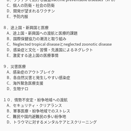
C．個人の防衛・社会の防衛
D．開発が望まれるワクチン
E．予防内服
８．途上国・新興国と医療
A．途上国・新興国への渡航と医療的課題
B．国際保健協力の潮流と取り組み
C．Neglected tropical diseaseとneglected zoonotic disease
D．感染症と文化・習慣・先進国によるネグレクト
E．激変する途上国の医療事情
９．災害医療
A．感染症のアウトブレイク
B．各自然災害と発生しやすい感染症
C．海外緊急医療支援
D．生物テロ
１０．情勢不安定・紛争地域への渡航
A．セキュリティ・クリアランス
B．軍事医療・紛争地域でのストレス
C．難民や国内避難民の多い紛争地
D．トラウマに対するメンタルケアとスクリーニング