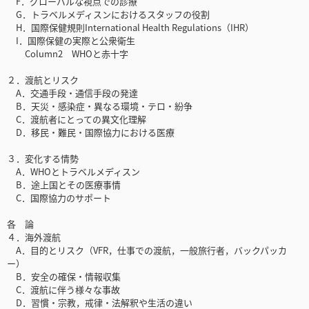
F．グローバルな視点での診療
G．トラベルメディスンにおけるスタッフの役割
H．国際保健規則International Health Regulations（IHR）
I．国際保健の実際と公衆衛生
Column2 WHOと赤十字
２．渡航とリスク
A．交通手段・通信手段の発達
B．天災・感染症・異なる環境・テロ・紛争
C．渡航者にとっての異文化理解
D．移民・難民・国際協力における医療
３．変化する情勢
A．WHOとトラベルメディスン
B．途上国とその医療事情
C．国際協力のサポート
各 論
４．海外渡航
A．目的とリスク（VFR，仕事での渡航，一般旅行者，バックパッカ
ー）
B．安全の確保・情報収集
C．渡航に伴う様々な事故
D．習慣・宗教，戒律・法解釈や生活の違い