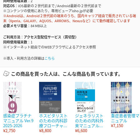
同時使用端末数
2
対応OS
iOS最新の２世代前まで / Android最新の２世代前まで
※コンテンツの使用にあたり、専用ビューアisho.jpが必要
※Androidは、Android２世代前の端末のうち、国内キャリア経由で販売されている端
末（Xperia、GALAXY、AQUOS、ARROWS、Nexusなど）にて動作確認しています
必要メモリ容量
84 MB以上
ご利用方法
アクセス型配信サービス（買切型）
同時使用端末数
1
※インターネット経由でのWEBブラウザによるアクセス参照
※導入・利用方法の詳細は
こちら
この商品を買った人は、こんな商品も買っています。
感染症プラチナ
ホスピタリスト
ジェネラリスト
重症患者管理マ
マニュアル Ver.9
のための内科診
のための内科外
ニュアル
2025-2026
療フローチャ...
来マニュアル...
¥7,150
¥2,750
¥8,800
¥6,600