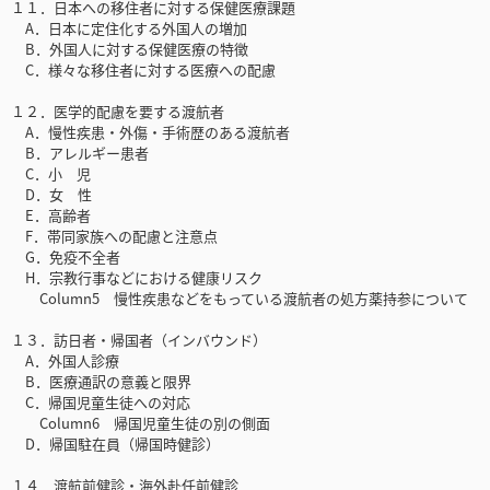
１１．日本への移住者に対する保健医療課題
A．日本に定住化する外国人の増加
B．外国人に対する保健医療の特徴
C．様々な移住者に対する医療への配慮
１２．医学的配慮を要する渡航者
A．慢性疾患・外傷・手術歴のある渡航者
B．アレルギー患者
C．小 児
D．女 性
E．高齢者
F．帯同家族への配慮と注意点
G．免疫不全者
H．宗教行事などにおける健康リスク
Column5 慢性疾患などをもっている渡航者の処方薬持参について
１３．訪日者・帰国者（インバウンド）
A．外国人診療
B．医療通訳の意義と限界
C．帰国児童生徒への対応
Column6 帰国児童生徒の別の側面
D．帰国駐在員（帰国時健診）
１４．渡航前健診・海外赴任前健診