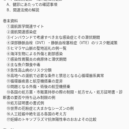
A．健診にあたっての確認事項
B．関連法規の解説
巻末資料
①渡航医学関連サイト
②渡航関連感染症
③インバウンドで考慮すべき主な感染症とその潜伏期間
④深部静脈血栓（DVT）・静脈血栓塞栓症（VTE）のリスク軽減策
⑤ヒマラヤ山脈の聖地巡礼の例一覧
⑥海洋生物による外傷と創部感染
⑦感染性胃腸炎の病原体と潜伏期間
⑧主な魚介類食中毒
⑨急性高山病のリスク分類
⑩高地への渡航で必要な条件と禁忌となる心循環器系異常
⑪循環器疾患と航空機搭乗の是非
⑫問題となる外傷・術後の航空機搭乗
⑬各国の処方薬・市販薬持参の際の制限・処方せん・処方証明書・診
断書の要否や持ち込み制限の例
⑭処方証明書の書式例
⑮世界の花粉症と大まかなシーズンの例
⑯人工妊娠中絶を巡る各国の考え方
⑰妊婦のトキソプラズマ抗体陽性率のおおよその比較