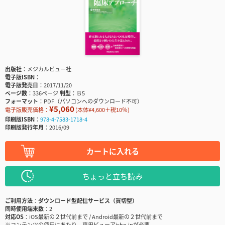
出版社
メジカルビュー社
電子版ISBN
電子版発売日
2017/11/20
ページ数
336ページ
判型
Ｂ5
フォーマット
PDF（パソコンへのダウンロード不可）
¥5,060
電子版販売価格：
(本体¥4,600＋税10％)
印刷版ISBN
978-4-7583-1718-4
印刷版発行年月
2016/09
カートに入れる
ちょっと立ち読み
ご利用方法
ダウンロード型配信サービス（買切型）
同時使用端末数
2
対応OS
iOS最新の２世代前まで / Android最新の２世代前まで
※コンテンツの使用にあたり、専用ビューアisho.jpが必要