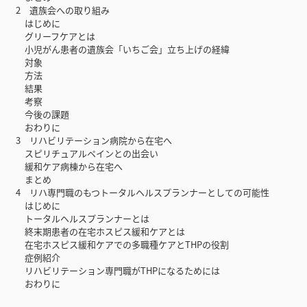
2 遺族会への取り組み
はじめに
グリーフケアとは
小児がん患者の遺族会「いちご会」立ち上げの経緯
対象
方法
結果
考察
今後の課題
おわりに
3 リハビリテーション病院から在宅へ
スピリチュアルペインとの出会い
緩和ケア病棟から在宅へ
まとめ
4 リハ専門職のもつトータルヘルスプランナーとしての可能性
はじめに
トータルヘルスプランナーとは
終末期患者の在宅ホスピス緩和ケアとは
在宅ホスピス緩和ケアでの多職種ケアとTHPの役割
症例紹介
リハビリテーション専門職がTHPになるためには
おわりに