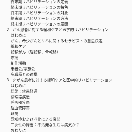
終末期リハビリテーションの定義
終末期リハビリテーションの特色
終末期リハビリテーションの対象
終末期リハビリテーションの方法
終末期リハビリテーションの展開
2 がん患者に対する緩和ケアと医学的リハビリテーション
はじめに
がん，希少がんとリハに関するセラピストの意思決定
緩和ケア
転移がん（脳転移，骨転移）
疼痛
創作活動
患者会/家族会
多職種との連携
3 非がん患者に対する緩和ケアと医学的リハビリテーション
はじめに
総論：疾患経過
循環器疾患
呼吸器疾患
脳血管障害
難病
認知症および老化による衰弱
二次性の障害：不活発な生活は病気か？
おわりに