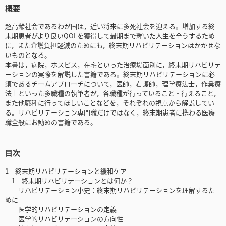
概要
超高齢社会であるわが国は，近い将来に多死社会を迎える。増加する終
末期患者がより良いQOLを獲得して最期まで輝いた人生を全うするため
に，また介護負担軽減のためにも，終末期リハビリテーションはかかせな
いものとなる。
本書は，病院，ホスピス，在宅といった治療場面別に，終末期リハビリテ
ーションの実際を解説した書籍である。終末期リハビリテーションに必
須であるチームアプローチについて，医師，看護師，理学療法士，作業療
法士といった多職種の執筆者が，各職種が行っていること・行えること，
また他職種に行ってほしいことなどを，それぞれの視点から解説してい
る。リハビリテーション専門職だけではなく，終末期患者に携わる医療
職全般にお勧めの書籍である。
目次
1 終末期リハビリテーションと緩和ケア
1 終末期リハビリテーションとは何か？
リハビリテーション小史：終末期リハビリテーションを理解するた
めに
医学的リハビリテーションの定義
医学的リハビリテーションの方向性