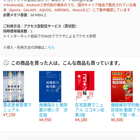
※Androidは、Android２世代前の端末のうち、国内キャリア経由で販売されている端
末（Xperia、GALAXY、AQUOS、ARROWS、Nexusなど）にて動作確認しています
必要メモリ容量
66 MB以上
ご利用方法
アクセス型配信サービス（買切型）
同時使用端末数
1
※インターネット経由でのWEBブラウザによるアクセス参照
※導入・利用方法の詳細は
こちら
この商品を買った人は、こんな商品も買っています。
重症患者管理マ
病棟指示と頻用
在宅医療マニュ
機能解剖学的触
ニュアル
薬の使い方 決
アル ココキン帖
診技術 動画プ
¥7,150
定版
第2版
ス 下肢・体...
¥4,950
¥4,180
¥6,600