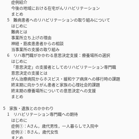
症例紹介
今後の地域における在宅がんリハビリテーション
まとめ
5 難病患者へのリハビリテーションの取り組みについて
はじめに
難病とは
事業所立ち上げの理由
神経・筋疾患患者からの相談
当事業所の支援の取り組み
6 リハ専門職がかかわる意思決定支援：療養場所の選択
はじめに
「意思決定」の支援者としてのリハビリテーション専門職
意思決定の支援とは
がん治療病院からホスピス・緩和ケア病床への移行時の課題
終末期に向かうがん患者と家族の心理社会的課題
終末期の療養場所についての意思決定への支援
まとめ
5 家族・遺族とのかかわり
1 リハビリテーション専門職への期待
はじめに
症例①：Aさん，歳代男性，一人暮らしで入院中
症例②：Bさん，歳代女性
まとめ