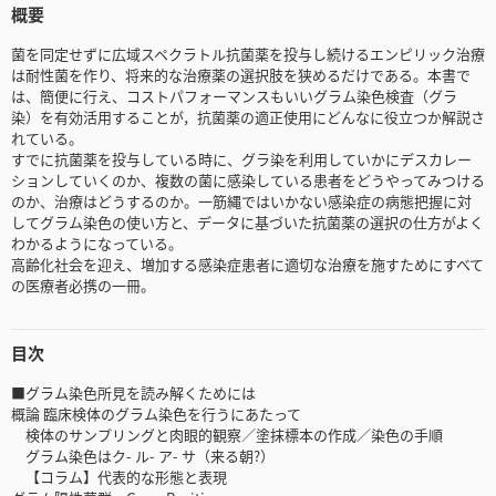
概要
菌を同定せずに広域スペクラトル抗菌薬を投与し続けるエンピリック治療
は耐性菌を作り、将来的な治療薬の選択肢を狭めるだけである。本書で
は、簡便に行え、コストパフォーマンスもいいグラム染色検査（グラ
染）を有効活用することが，抗菌薬の適正使用にどんなに役立つか解説さ
れている。
すでに抗菌薬を投与している時に、グラ染を利用していかにデスカレー
ションしていくのか、複数の菌に感染している患者をどうやってみつける
のか、治療はどうするのか。一筋縄ではいかない感染症の病態把握に対
してグラム染色の使い方と、データに基づいた抗菌薬の選択の仕方がよく
わかるようになっている。
高齢化社会を迎え、増加する感染症患者に適切な治療を施すためにすべて
の医療者必携の一冊。
目次
■グラム染色所見を読み解くためには
概論 臨床検体のグラム染色を行うにあたって
検体のサンプリングと肉眼的観察／塗抹標本の作成／染色の手順
グラム染色はク- ル- ア- サ（来る朝?）
【コラム】代表的な形態と表現