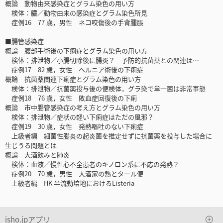
概論 動物由来感染症とグラム染色の用い方
検体：膿／動物由来の感染症とグラム染色所見
症例16 77 歳，男性 ネコ咬傷後の手背腫脹
■腸管感染症
概論 腹部手術後の下痢症とグラム染色の用い方
検体：排泄物／小腸切除後に腸炎？ 予防的抗菌薬との関連は…
症例17 82 歳，女性 ヘルニア術後の下痢症
概論 抗菌薬関連下痢症とグラム染色の用い方
検体：排泄物／抗菌薬投与後の便検体，グラ染で単一菌は非常事態
症例18 76 歳，女性 敗血症回復後の下痢
概論 市中腸管感染症の考え方とグラム染色の用い方
検体：排泄物／症状の軽い下痢症はただの風邪？
症例19 30 歳，女性 発熱嘔吐のない下痢症
上級者編 細菌性腸炎の起炎菌を推定せずに抗菌薬を投与した場合に
生じうる問題とは
概論 大酒飲みと肺炎
検体：血液／慢性心不全患者のキノロン系に不応の発熱？
症例20 70 歳，男性 大酒家の熱とタール便
上級者編 HK 半流動培地におけるListeria
isho.jpアプリ