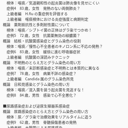
検体：喀痰／気道親和性の起炎菌は肺炎像を見せにくい
症例4 83 歳，女性 発熱のない両側肺炎？
上級者編 H.flu の重症例を評価する
上級者編 喀痰検体における炎症強度と病期判定
概論 薬剤抵抗性と多剤耐性菌について
検体：喀痰／シブトイ菌の正体はグラ染でつかめ！
症例5 72 歳，女性 抗菌薬無効の緑膿菌？
概論 結核・抗酸菌感染症とグラム染色の役割
検体：喀痰／慢性心不全患者のキノロン系に不応の発熱？
症例6 83 歳，女性 緩徐に進む呼吸器症状
上級者編 抗酸菌の深読みテクニック
概論 不明熱のとらえ方とグラム染色の用い方
検体：喀痰／未診断感染症と不明熱とは本質的に異なる
症例7 78 歳，女性 病巣不詳の感染症？
上級者編 Candida 属のグラム染色所見
概論 日和見感染とグラム染色の用い方
検体：喀痰／混入菌を装う起炎菌を見逃すな！
症例8 84 歳，男性 感染で心不全悪化？
■尿路感染症および泌尿生殖器系感染症
概論 尿路感染症のとらえ方とグラム染色の用い方
検体：尿／グラ染で治療効果をリアルタイムに追う
症例9 62 歳，男性 脊髄損傷患者の発熱
上級者編 大腸菌による尿路感染