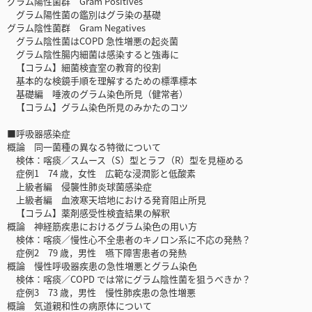
グラム陽性菌群 Gram Positives
グラム陽性菌の鑑別はグラ染の基礎
グラム陰性菌群 Gram Negatives
グラム陰性菌はCOPD 急性増悪の起炎菌
グラム陰性腸内細菌は感染すると強毒に
【コラム】細菌検査室の教育的役割
基本的な検鏡手順を理解するための標準標本
基礎編 唾液のグラム染色所見（健常者）
【コラム】グラム染色所見のみかたのコツ
■呼吸器感染症
概論 同一菌種の異なる特徴について
検体：喀痰／スムース（S）型とラフ（R）型を見極める
症例1 74 歳，女性 広範な浸潤影と低酸素
上級者編 侵襲性肺炎球菌感染症
上級者編 血液寒天培地における発育阻止所見
【コラム】薬剤感受性検査結果の解釈
概論 神経筋疾患におけるグラム染色の用い方
検体：喀痰／慢性心不全患者のキノロン系に不応の発熱？
症例2 79 歳，男性 嚥下障害患者の発熱
概論 慢性呼吸器疾患の急性増悪とグラム染色
検体：喀痰／COPD では常にグラム陰性菌を狙うべきか？
症例3 73 歳，男性 慢性肺疾患の急性増悪
概論 気道親和性の病原体について