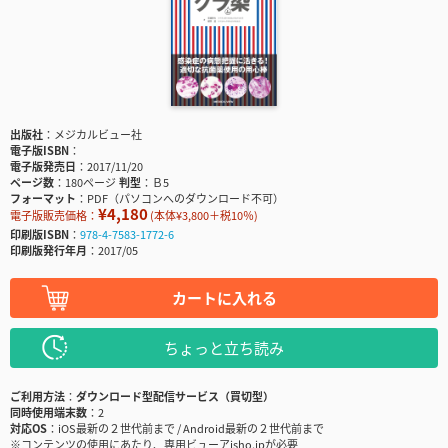
出版社
メジカルビュー社
電子版ISBN
電子版発売日
2017/11/20
ページ数
180ページ
判型
Ｂ5
フォーマット
PDF（パソコンへのダウンロード不可）
¥4,180
電子版販売価格：
(本体¥3,800＋税10％)
印刷版ISBN
978-4-7583-1772-6
印刷版発行年月
2017/05
カートに入れる
ちょっと立ち読み
ご利用方法
ダウンロード型配信サービス（買切型）
同時使用端末数
2
対応OS
iOS最新の２世代前まで / Android最新の２世代前まで
※コンテンツの使用にあたり、専用ビューアisho.jpが必要