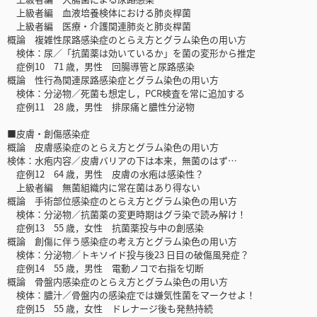
上級者編 血液培養検体における肺炎桿菌
上級者編 医療・介護関連肺炎と肺炎桿菌
概論 複雑性尿路感染症のとらえ方とグラム染色の用い方
検体：尿／「抗菌薬は効いているか」を菌の変形から推定
症例10 71 歳，男性 回腸導管と尿路感染
概論 性行為関連尿路感染症とグラム染色の用い方
検体：分泌物／死菌も想定し，PCR検査を常に追加する
症例11 28 歳，男性 排尿痛と膿性分泌物
■皮膚・創傷感染症
概論 皮膚感染症のとらえ方とグラム染色の用い方
検体：水疱内容／皮膚バリアの下は本来，無菌のはず…
症例12 64 歳，男性 皮膚の水疱は感染性？
上級者編 無菌組織内に常在菌はあり得ない
概論 手術部位感染症のとらえ方とグラム染色の用い方
検体：分泌物／抗菌薬の変更時期はグラ染で読み解け！
症例13 55 歳，女性 抗菌薬投与中の創感染
概論 創傷に伴う感染症の考え方とグラム染色の用い方
検体：分泌物／トキソイド投与後23 日目の破傷風発症？
症例14 55 歳，男性 電動ノコで右指を切断
概論 骨盤内感染症のとらえ方とグラム染色の用い方
検体：膿汁／骨盤内の感染症では嫌気性菌をマークせよ！
症例15 55 歳，女性 ドレナージ後も発熱持続