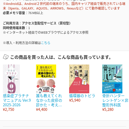
※Androidは、Android２世代前の端末のうち、国内キャリア経由で販売されている端
末（Xperia、GALAXY、AQUOS、ARROWS、Nexusなど）にて動作確認しています
必要メモリ容量
76 MB以上
ご利用方法
アクセス型配信サービス（買切型）
同時使用端末数
1
※インターネット経由でのWEBブラウザによるアクセス参照
※導入・利用方法の詳細は
こちら
この商品を買った人は、こんな商品も買っています。
感染症プラチナ
誰も教えてくれ
循環器のトビラ
骨折ハンター
マニュアル Ver.9
なかった皮疹の
¥5,940
レントゲン×非
2025-2026
診かた・考え...
整形外科医
¥2,750
¥4,400
¥5,280