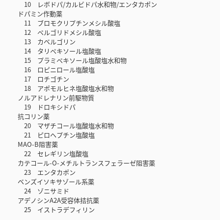
10 レボドパ/カルビドパ水和物/エンタカポン
ドパミン作動薬
11 ブロモクリプチンメシル酸塩
12 ペルゴリドメシル酸塩
13 カベルゴリン
14 タリペキソール塩酸塩
15 プラミペキソール塩酸塩水和物
16 ロピニロール塩酸塩
17 ロチゴチン
18 アポモルヒネ塩酸塩水和物
ノルアドレナリン前駆物質
19 ドロキシドパ
抗コリン薬
20 マザチコール塩酸塩水和物
21 ピロヘプチン塩酸塩
MAO-B阻害薬
22 セレギリン塩酸塩
カテコール-O-メチルトランスフェラーゼ阻害薬
23 エンタカポン
ベンズイソキサゾール系薬
24 ゾニサミド
アデノシンA2A受容体拮抗薬
25 イストラデフィリン