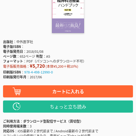
出版社
中外医学社
電子版ISBN
電子版発売日
2018/01/08
ページ数
652ページ
判型
A5
フォーマット
PDF（パソコンへのダウンロード不可）
¥5,720
電子版販売価格：
(本体¥5,200＋税10％)
印刷版ISBN
978-4-498-12990-0
印刷版発行年月
2017/06
カートに入れる
ちょっと立ち読み
ご利用方法
ダウンロード型配信サービス（買切型）
同時使用端末数
3
対応OS
iOS最新の２世代前まで / Android最新の２世代前まで
※コンテンツの使用にあたり、専用ビューアisho.jpが必要