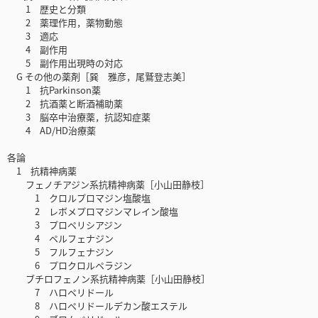
1 歴史と分類
2 薬理作用，薬物動態
3 適応
4 副作用
5 副作用出現時の対応
G その他の薬剤［巽 雅彦，尾鷲登志美］
1 抗Parkinson薬
2 抗酒薬と断酒補助薬
3 脳卒中治療薬，抗認知症薬
4 AD/HD治療薬
各論
1 抗精神病薬
フェノチアジン系抗精神病薬［小山田静枝］
1 クロルプロマジン塩酸塩
2 レボメプロマジンマレイン酸塩
3 プロペリシアジン
4 ペルフェナジン
5 フルフェナジン
6 プロクロルペラジン
ブチロフェノン系抗精神病薬［小山田静枝］
7 ハロペリドール
8 ハロペリドールデカン酸エステル