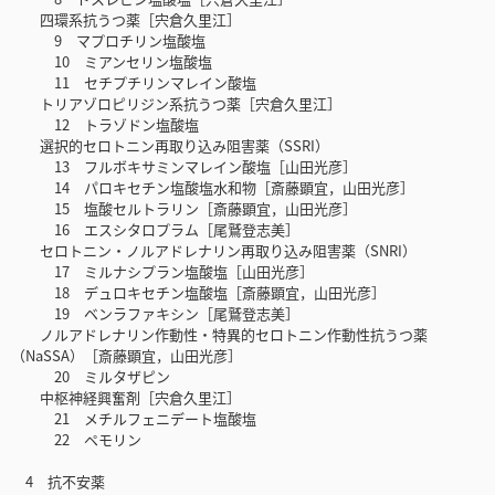
四環系抗うつ薬［宍倉久里江］
9 マプロチリン塩酸塩
10 ミアンセリン塩酸塩
11 セチプチリンマレイン酸塩
トリアゾロピリジン系抗うつ薬［宍倉久里江］
12 トラゾドン塩酸塩
選択的セロトニン再取り込み阻害薬（SSRI）
13 フルボキサミンマレイン酸塩［山田光彦］
14 パロキセチン塩酸塩水和物［斎藤顕宜，山田光彦］
15 塩酸セルトラリン［斎藤顕宜，山田光彦］
16 エスシタロプラム［尾鷲登志美］
セロトニン・ノルアドレナリン再取り込み阻害薬（SNRI）
17 ミルナシプラン塩酸塩［山田光彦］
18 デュロキセチン塩酸塩［斎藤顕宜，山田光彦］
19 ベンラファキシン［尾鷲登志美］
ノルアドレナリン作動性・特異的セロトニン作動性抗うつ薬
（NaSSA）［斎藤顕宜，山田光彦］
20 ミルタザピン
中枢神経興奮剤［宍倉久里江］
21 メチルフェニデート塩酸塩
22 ペモリン
4 抗不安薬