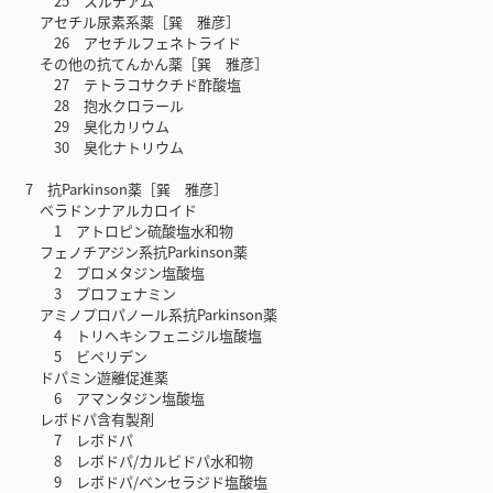
25 スルチアム
アセチル尿素系薬［巽 雅彦］
26 アセチルフェネトライド
その他の抗てんかん薬［巽 雅彦］
27 テトラコサクチド酢酸塩
28 抱水クロラール
29 臭化カリウム
30 臭化ナトリウム
7 抗Parkinson薬［巽 雅彦］
ベラドンナアルカロイド
1 アトロピン硫酸塩水和物
フェノチアジン系抗Parkinson薬
2 プロメタジン塩酸塩
3 プロフェナミン
アミノプロパノール系抗Parkinson薬
4 トリヘキシフェニジル塩酸塩
5 ビペリデン
ドパミン遊離促進薬
6 アマンタジン塩酸塩
レボドパ含有製剤
7 レボドパ
8 レボドパ/カルビドパ水和物
9 レボドパ/ベンセラジド塩酸塩