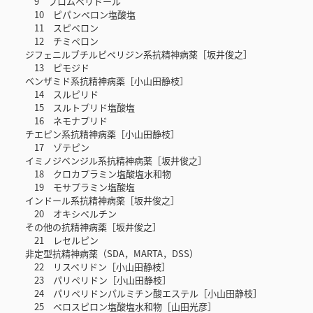
9 ブロムペリドール
10 ピパンペロン塩酸塩
11 スピペロン
12 チミペロン
ジフェニルブチルピペリジン系抗精神病薬［坂井俊之］
13 ピモジド
ベンザミド系抗精神病薬［小山田静枝］
14 スルピリド
15 スルトプリド塩酸塩
16 ネモナプリド
チエピン系抗精神病薬［小山田静枝］
17 ゾテピン
イミノジベンジル系抗精神病薬［坂井俊之］
18 クロカプラミン塩酸塩水和物
19 モサプラミン塩酸塩
インドール系抗精神病薬［坂井俊之］
20 オキシペルチン
その他の抗精神病薬［坂井俊之］
21 レセルピン
非定型抗精神病薬（SDA，MARTA，DSS）
22 リスペリドン［小山田静枝］
23 パリペリドン［小山田静枝］
24 パリペリドンパルミチン酸エステル［小山田静枝］
25 ペロスピロン塩酸塩水和物［山田光彦］