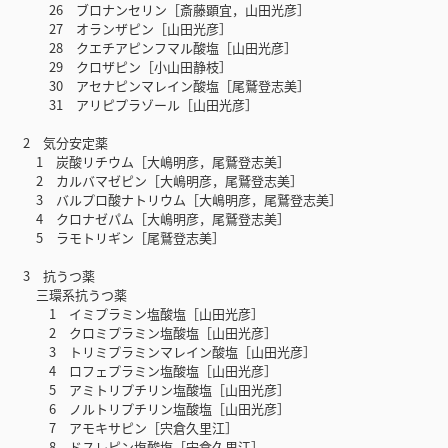
26 ブロナンセリン［斎藤顕宜，山田光彦］
27 オランザピン［山田光彦］
28 クエチアピンフマル酸塩［山田光彦］
29 クロザピン［小山田静枝］
30 アセナピンマレイン酸塩［尾鷲登志美］
31 アリピプラゾール［山田光彦］
2 気分安定薬
1 炭酸リチウム［大嶋明彦，尾鷲登志美］
2 カルバマゼピン［大嶋明彦，尾鷲登志美］
3 バルプロ酸ナトリウム［大嶋明彦，尾鷲登志美］
4 クロナゼパム［大嶋明彦，尾鷲登志美］
5 ラモトリギン［尾鷲登志美］
3 抗うつ薬
三環系抗うつ薬
1 イミプラミン塩酸塩［山田光彦］
2 クロミプラミン塩酸塩［山田光彦］
3 トリミプラミンマレイン酸塩［山田光彦］
4 ロフェプラミン塩酸塩［山田光彦］
5 アミトリプチリン塩酸塩［山田光彦］
6 ノルトリプチリン塩酸塩［山田光彦］
7 アモキサピン［宍倉久里江］
8 ドスレピン塩酸塩［宍倉久里江］