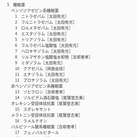
5 睡眠薬
ベンゾジアゼピン系睡眠薬
1 ニトラゼパム［太田有光］
2 フルニトラゼパム［太田有光］
3 ロルメタゼパム［太田有光］
4 エスタゾラム［太田有光］
5 トリアゾラム［太田有光］
6 フルラゼパム塩酸塩［太田有光］
7 ハロキサゾラム［太田有光］
8 リルマザホン塩酸塩水和物［吉邨善孝］
9 ミダゾラム［太田有光］
10 クアゼパム［岡島由佳］
11 エチゾラム［太田有光］
12 ブロチゾラム［太田有光］
非ベンゾジアゼピン系睡眠薬
13 ゾピクロン［吉邨善孝］
14 ゾルピデム酒石酸塩［尾鷲登志美］
オレキシン受容体拮抗薬［尾鷲登志美］
15 スボレキサント
メラトニン受容体拮抗薬［尾鷲登志美］
16 ラメルテオン
バルビツール酸系睡眠薬［吉邨善孝］
17 フェノバルビタール