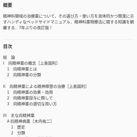
概要
精神科領域の治療薬について，その選び方・使い方を具体的かつ簡潔に示
すハンディなベッドサイドマニュアル．精神科薬物療法に関する知識を網
羅する．7年ぶりの改訂版！
目次
総 論
I 向精神薬の概念［上島国利］
1 向精神薬とは
2 向精神薬の分類
II 向精神薬による精神障害の治療［上島国利］
1 向精神薬の効果・効用
2 向精神薬投与に際して
3 向精神薬の適切な用い方
III 主な向精神薬
A 抗精神病薬［木内祐二］
1 歴史
2 分類