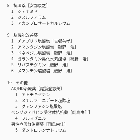
8 抗酒薬［安部康之］
1 シアナミド
2 ジスルフィラム
3 アカンプロサートカルシウム
9 脳機能改善薬
1 チアプリド塩酸塩［吉邨善孝］
2 アマンタジン塩酸塩［磯野 浩］
3 ドネペジル塩酸塩［磯野 浩］
4 ガランタミン臭化水素酸塩［磯野 浩］
5 リバスチグミン［磯野 浩］
6 メマンチン塩酸塩［磯野 浩］
10 その他
AD/HD治療薬［尾鷲登志美］
1 アトモキセチン
2 メチルフェニデート塩酸塩
3 グアンファシン塩酸塩
ベンゾジアゼピン受容体拮抗薬［岡島由佳］
4 フルマゼニル
悪性症候群治療薬［岡島由佳］
5 ダントロレンナトリウム