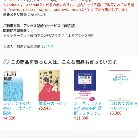
※Androidは、Android２世代前の端末のうち、国内キャリア経由で販売されている端
末（Xperia、GALAXY、AQUOS、ARROWS、Nexusなど）にて動作確認しています
必要メモリ容量
28 MB以上
ご利用方法
アクセス型配信サービス（買切型）
同時使用端末数
1
※インターネット経由でのWEBブラウザによるアクセス参照
※導入・利用方法の詳細は
こちら
この商品を買った人は、こんな商品も買っています。
レジデントのた
循環器のトビラ
ジェネラリスト
はじめての脳波
めの これだけ
¥5,940
のための内科診
トリアージ
輸液
断リファレン...
¥6,380
¥4,620
¥11,000