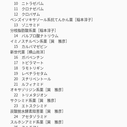
10 ニトラゼパム
11 クロナゼパム
12 クロバザム
ベンズイソキサゾール系抗てんかん薬［稲本淳子］
13 ゾニサミド
分枝脂肪酸系薬［稲本淳子］
14 バルプロ酸ナトリウム
イミノスチルベン系薬［巽 雅彦］
15 カルバマゼピン
新世代薬［横山尚洋］
16 ガバペンチン
17 トピラマート
18 ラモトリギン
19 レベチラセタム
20 スチリペントール
21 ルフィナミド
オキサゾリジン系薬［巽 雅彦］
22 トリメタジオン
サクシミド系薬［巽 雅彦］
23 エトスクシミド
炭酸脱水酵素阻害薬［巽 雅彦］
24 アセタゾラミド
スルホンアミド系薬［巽 雅彦］