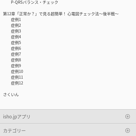
P-QRSバランス・チェック
第12章「正常か？」で見る超簡単！ 心電図チェック法～後半戦～
症例1
症例2
症例3
症例4
症例5
症例6
症例7
症例8
症例9
症例10
症例11
症例12
さくいん
isho.jpアプリ
カテゴリー