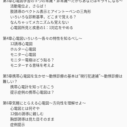
第3章心電図学習の５つの常識・非常識～だからあなたはキライになる～
活動電位よ，さらば！
肢誘導のベクトル表示とアイントーベンの三角形
いろいろな診断基準，どこまで覚える？
なんちゃってメカニズムも覚えない
心電図所見と疾患の1：1対応をやめる
第4章心電図いろいろ～各々の特性を知るべし～
12誘導心電図
ホルター心電図
モニター心電図
モニター電極はどう貼る？
モニターする意味を考えよ
第5章携帯心電図を生かせ～動悸診療の基本は“現行犯逮捕”～動悸診療は
難しい？
携帯心電計を知っておこう
提示症例の携帯心電図は？
第6章気軽にとらえる心電図～方向性を理解せよ～
心電図とは何ぞや
12個の誘導に親しむ
胸部誘導は見た目そのまま
症例提示