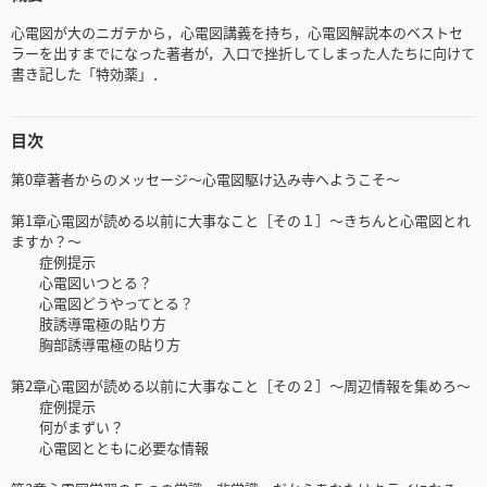
心電図が大のニガテから，心電図講義を持ち，心電図解説本のベストセ
ラーを出すまでになった著者が，入口で挫折してしまった人たちに向けて
書き記した「特効薬」．
目次
第0章著者からのメッセージ～心電図駆け込み寺へようこそ～
第1章心電図が読める以前に大事なこと［その１］～きちんと心電図とれ
ますか？～
症例提示
心電図いつとる？
心電図どうやってとる？
肢誘導電極の貼り方
胸部誘導電極の貼り方
第2章心電図が読める以前に大事なこと［その２］～周辺情報を集めろ～
症例提示
何がまずい？
心電図とともに必要な情報