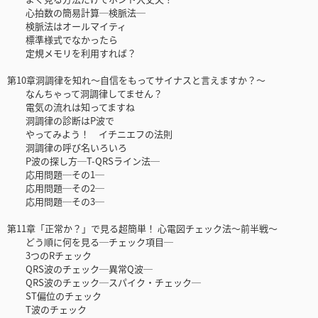
心拍数の簡易計算─検脈法─
検脈法はオールマイティ
標準様式でなかったら
定規メモリを利用すれば？
第10章洞調律を知れ～自信をもってサイナスと言えますか？～
なんちゃって洞調律してません？
電気の流れは知ってますね
洞調律の診断はP波で
やってみよう！ イチニエフの法則
洞調律の呼び名いろいろ
P波の探し方─T-QRSライン法─
応用問題─その1─
応用問題─その2─
応用問題─その3─
第11章「正常か？」で見る超簡単！ 心電図チェック法～前半戦～
どう順に何を見る─チェック項目─
3つのRチェック
QRS波のチェック─異常Q波─
QRS波のチェック─スパイク・チェック─
ST偏位のチェック
T波のチェック