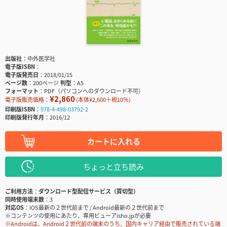
出版社
中外医学社
電子版ISBN
電子版発売日
2018/01/15
ページ数
200ページ
判型
A5
フォーマット
PDF（パソコンへのダウンロード不可）
¥2,860
電子版販売価格：
(本体¥2,600＋税10％)
印刷版ISBN
978-4-498-03792-2
印刷版発行年月
2016/12
カートに入れる
ちょっと立ち読み
ご利用方法
ダウンロード型配信サービス（買切型）
同時使用端末数
3
対応OS
iOS最新の２世代前まで / Android最新の２世代前まで
※コンテンツの使用にあたり、専用ビューアisho.jpが必要
※Androidは、Android２世代前の端末のうち、国内キャリア経由で販売されている端