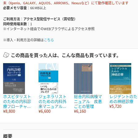
末（Xperia、GALAXY、AQUOS、ARROWS、Nexusなど）にて動作確認しています
必要メモリ容量
66 MB以上
ご利用方法
アクセス型配信サービス（買切型）
同時使用端末数
1
※インターネット経由でのWEBブラウザによるアクセス参照
※導入・利用方法の詳細は
こちら
この商品を買った人は、こんな商品も買っています。
ホスピタリスト
ジェネラリスト
総合内科病棟マ
レジデントのた
のための内科診
のための内科外
ニュアル 疾患
めの神経診療
療フローチャ...
来マニュアル...
ごとの管理
¥5,720
¥8,800
¥6,600
¥6,160
概要