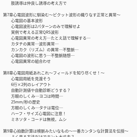
肢誘導は仲良し誘導の考え方で
第7章心電図波形に馴染む～ピクット波形の織りなす正常と異常～
心電図の基本波形
心電図波形は2パターンのみで理解せよ
実例で考える正常QRS波形
心電図異常の考え方─たとえ話で理解する─
カタチの異常─波形異常─
カンカク（リズム）の異常─不整脈─
心電図の波形に思う─不整脈随想─
心電図異常の組合わせ
第8章心電図用紙あれこれ～フィールドを知り尽くせ！～
心電図用紙を見渡そう
6行×2列のレイアウト
自動計測値や自動診断どうする？
方眼のしくみ─ヨコは時間─
25mm/秒の歴史
方眼のしくみ─タテは電位─
ハーフ・サイズ心電図に注意！
ミネソタ・コードは無視，ムシ
第9章心拍数計算は検脈みたいなもの～一番カンタンな計算法を伝授～
よく見る方法だけでホント大丈夫？