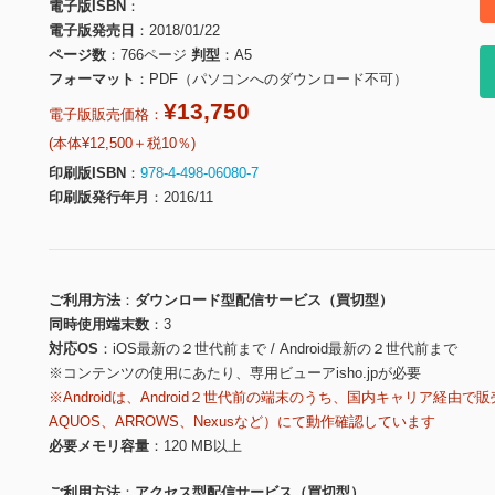
電子版ISBN
電子版発売日
2018/01/22
ページ数
766ページ
判型
A5
フォーマット
PDF（パソコンへのダウンロード不可）
¥13,750
電子版販売価格：
(本体¥12,500＋税10％)
印刷版ISBN
978-4-498-06080-7
印刷版発行年月
2016/11
ご利用方法
ダウンロード型配信サービス（買切型）
同時使用端末数
3
対応OS
iOS最新の２世代前まで / Android最新の２世代前まで
※コンテンツの使用にあたり、専用ビューアisho.jpが必要
※Androidは、Android２世代前の端末のうち、国内キャリア経由で販
AQUOS、ARROWS、Nexusなど）にて動作確認しています
必要メモリ容量
120 MB以上
ご利用方法
アクセス型配信サービス（買切型）