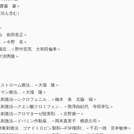
 齋藤 豪＞
法も含む）
＞
 前田長正＞
＜今野 良＞
症…＜野中宏亮 大和田倫孝＞
片渕秀隆＞
トローム療法…＜大場 隆＞
ン療法…＜大場 隆＞
法—シクロフェニル…＜楠木 泉 北脇 城＞
法—クエン酸クロミフェン…＜熊澤由紀代 寺田幸弘＞
激法—アロマターゼ阻害剤…＜京野廣一＞
法—ドパミン作動薬…＜岡本真実子 楢原久司＞
刺激法 ゴナドトロピン製剤—FSH製剤…＜千石一雄 宮本敏伸＞