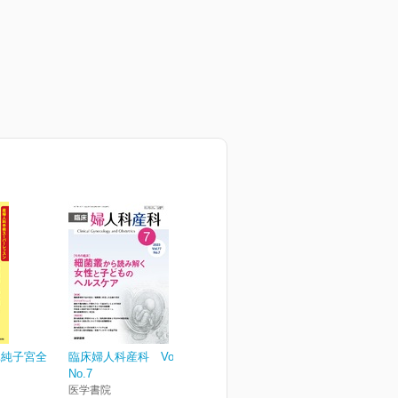
単純子宮全
臨床婦人科産科 Vol.77
No.7
医学書院