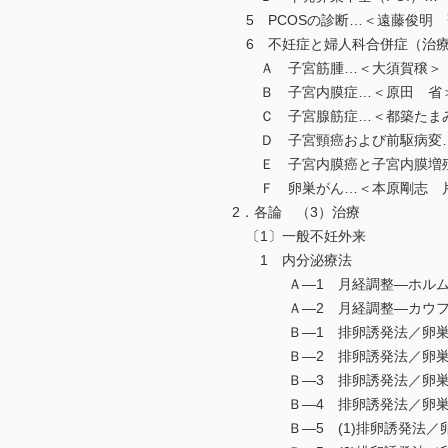
5 PCOSの診断…＜遠藤俊明
6 不妊症と婦人科合併症（治療
Ａ 子宮筋腫…＜大須賀穣＞
Ｂ 子宮内膜症…＜原田 省
Ｃ 子宮腺筋症…＜都築たまみ
Ｄ 子宮頸癌および前駆病変…
Ｅ 子宮内膜癌と子宮内膜増殖
Ｆ 卵巣がん…＜本原剛志 
2．各論 （3）治療
〔1〕一般不妊外来
1 内分泌療法
Ａ—1 月経調整—ホルムス
Ａ—2 月経調整—カウフマ
Ｂ—1 排卵誘発法／卵巣刺激
Ｂ—2 排卵誘発法／卵巣刺激
Ｂ—3 排卵誘発法／卵巣刺
Ｂ—4 排卵誘発法／卵巣刺激
Ｂ—5 (1)排卵誘発法／卵巣