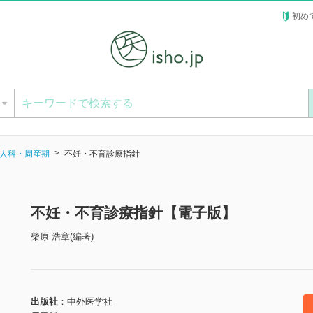
初め
ー
人科・周産期
不妊・不育診療指針
不妊・不育診療指針【電子版】
柴原 浩章(編著)
出版社
中外医学社