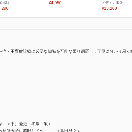
¥4,950
原出版
メディカ出版
,290
¥13,200
妊症・不育症診療に必要な知識を可能な限り網羅し，丁寧に分かり易く
…＜平川隆史 峯岸 敬＞
局所因子に着眼して〜 …＜島田昌之＞