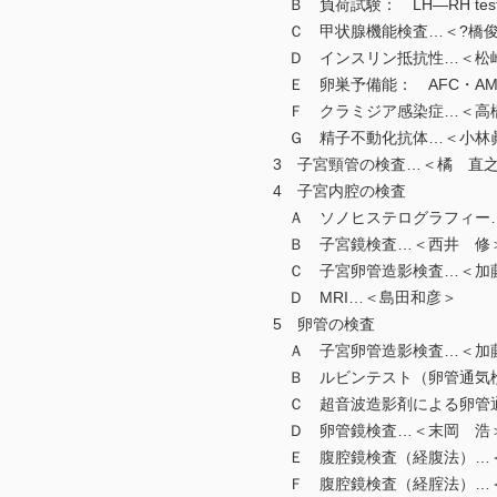
Ｂ 負荷試験： LH—RH test
Ｃ 甲状腺機能検査…＜?橋俊
Ｄ インスリン抵抗性…＜松
Ｅ 卵巣予備能： AFC・AM
Ｆ クラミジア感染症…＜高
Ｇ 精子不動化抗体…＜小林
3 子宮頸管の検査…＜橘 直
4 子宮内腔の検査
Ａ ソノヒステログラフィー…
Ｂ 子宮鏡検査…＜西井 修
Ｃ 子宮卵管造影検査…＜加藤
Ｄ MRI…＜島田和彦＞
5 卵管の検査
Ａ 子宮卵管造影検査…＜加藤
Ｂ ルビンテスト（卵管通気検
Ｃ 超音波造影剤による卵管通
Ｄ 卵管鏡検査…＜末岡 浩
Ｅ 腹腔鏡検査（経腹法）…＜
Ｆ 腹腔鏡検査（経腟法）…