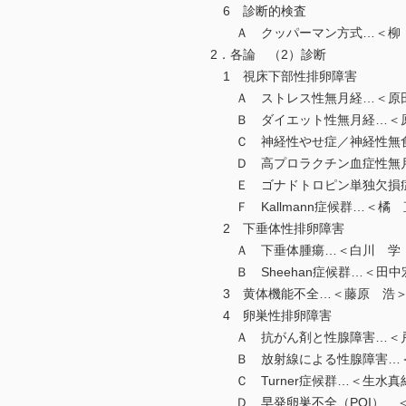
6 診断的検査
Ａ クッパーマン方式…＜柳
2．各論 （2）診断
1 視床下部性排卵障害
Ａ ストレス性無月経…＜原
Ｂ ダイエット性無月経…＜
Ｃ 神経性やせ症／神経性無食
Ｄ 高プロラクチン血症性無月
Ｅ ゴナドトロピン単独欠損症
Ｆ Kallmann症候群…＜橘
2 下垂体性排卵障害
Ａ 下垂体腫瘍…＜白川 学
Ｂ Sheehan症候群…＜田中
3 黄体機能不全…＜藤原 浩
4 卵巣性排卵障害
Ａ 抗がん剤と性腺障害…＜戸
Ｂ 放射線による性腺障害…＜
Ｃ Turner症候群…＜生水真
Ｄ 早発卵巣不全（POI）…