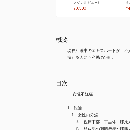
メジカルビュー社
金
¥9,900
¥4
概要
現在活躍中のエキスパートが，不
携わる人にも必携の1冊．
目次
I 女性不妊症
1．総論
1 女性内分泌
Ａ 視床下部—下垂体—卵巣系
Ｂ 卵成熟の調節機構〜卵胞内