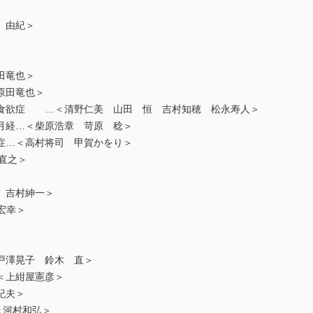
 由紀＞
田竜也＞
原田竜也＞
欲症 …＜清野仁美 山田 恒 吉村知穂 松永寿人＞
経…＜柴原浩章 苛原 稔＞
…＜高村将司 甲賀かをり＞
 直之＞
 吉村紳一＞
宏幸＞
＞
澤晃子 鈴木 直＞
上紺屋憲彦＞
紀夫＞
＜河村和弘＞