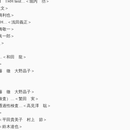
 TRH test…＜堀内 功＞
文＞
崎利也＞
H…＜浅田義正＞
橋敬一＞
眞一郎＞
之＞
＜和田 龍＞
＞
 徹 大野晶子＞
 徹 大野晶子＞
査）…＜繁田 実＞
過性検査…＜高見澤 聡＞
＞
平田貴美子 村上 節＞
＜鈴木達也＞