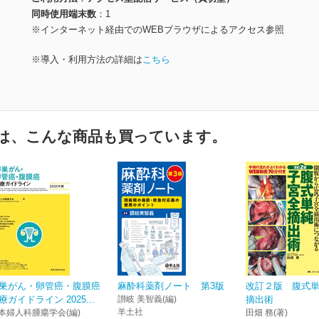
同時使用端末数
1
※インターネット経由でのWEBブラウザによるアクセス参照
※導入・利用方法の詳細は
こちら
は、こんな商品も買っています。
巣がん・卵管癌・腹膜癌
麻酔科薬剤ノート 第3版
改訂２版 腹式
療ガイドライン 2025...
讃岐 美智義(編)
摘出術
羊土社
本婦人科腫瘍学会(編)
田畑 務(著)