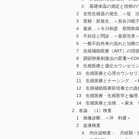
Ｃ 基礎体温の測定と排卵の予
2 女性生殖器の発生…＜堤 治
3 受精・胚発生…＜長谷川昭
4 着床…＜今川和彦 草間和
5 不妊症と問診…＜柴原浩章
6 一般不妊外来の流れと治療のs
7 生殖補助医療（ART）の現
8 調節卵巣刺激法の変遷〜COH
9 生殖医療と遺伝カウンセリン
10 生殖医療と心理カウンセリ
11 生殖医療とナーシング…＜
12 生殖補助医療胚培養士の資
13 生殖医療・生殖医学と倫理
14 生殖医療と法律…＜家永 
2．各論 （1）検査
1 画像診断…＜沖 利通＞
2 血液検査
Ａ 内分泌検査： 月経期・排