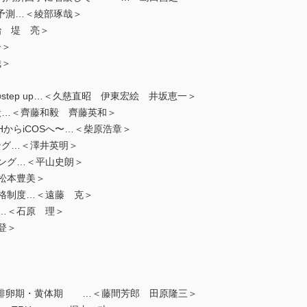
測…＜綾部琢哉＞
 堤 亮＞
子＞
哉＞
＞
tep up…＜久慈直昭 伊東宏絵 井坂恵一＞
状…＜齊藤和毅 齊藤英和＞
からiCOSへ〜…＜柴原浩章＞
グ…＜澤井英明＞
ング…＜平山史朗＞
松本豊美＞
格制度…＜遠藤 克＞
…＜石原 理＞
登＞
卵期・黄体期 …＜藤間芳郎 田原隆三＞