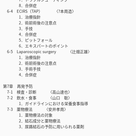
8．合併症
6-4 ECIRS（TAP） 〈?本周造〉
1．治療指針
2．術前術後の注意点
3．手技
4．合併症
5．ピットフォール
6．エキスパートのポイント
6-5 Laparoscopic surgery 〈辻畑正雄〉
1．治療指針
2．術前術後の注意点
3．手術手技
4．合併症
第7章 再発予防
7-1 検査・診断 〈高山達也〉
7-2 飲水・食事 〈山口 聡〉
1．ガイドラインにおける栄養食事指導
7-3 薬物療法 〈安井孝周〉
1．薬物療法の対象
2．結石成分と薬物療法
3．尿路結石の予防に用いられる薬剤