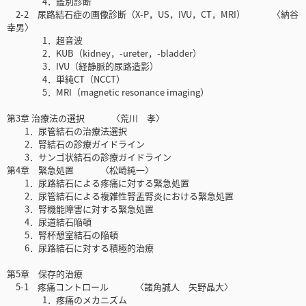
4．鑑別診断
2-2 尿路結石症の画像診断（X-P，US，IVU，CT，MRI） 〈納谷
幸男〉
1．超音波
2．KUB（kidney，-ureter，-bladder）
3．IVU（経静脈的尿路造影）
4．単純CT（NCCT）
5．MRI（magnetic resonance imaging）
第3章 治療法の選択 〈荒川 孝〉
1．尿管結石の治療法選択
2．腎結石の診療ガイドライン
3．サンゴ状結石の診療ガイドライン
第4章 緊急処置 〈松崎純一〉
1．尿路結石による疼痛に対する緊急処置
2．尿管結石による複雑性腎盂腎炎における緊急処置
3．腎機能障害に対する緊急処置
4．尿道結石陥頓
5．腎杯憩室結石の陥頓
6．尿路結石に対する積極的治療
第5章 保存的治療
5-1 疼痛コントロール 〈諸角誠人 矢野晶大〉
1．疼痛のメカニズム