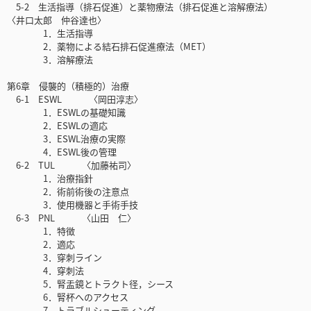
5-2 生活指導（排石促進）と薬物療法（排石促進と溶解療法）
〈井口太郎 仲谷達也〉
1．生活指導
2．薬物による結石排石促進療法（MET）
3．溶解療法
第6章 侵襲的（積極的）治療
6-1 ESWL 〈岡田淳志〉
1．ESWLの基礎知識
2．ESWLの適応
3．ESWL治療の実際
4．ESWL後の管理
6-2 TUL 〈加藤祐司〉
1．治療指針
2．術前術後の注意点
3．使用機器と手術手技
6-3 PNL 〈山田 仁〉
1．特徴
2．適応
3．穿刺ライン
4．穿刺法
5．腎盂鏡とトラクト径，シース
6．腎杯へのアクセス
7．トラブルシューティング