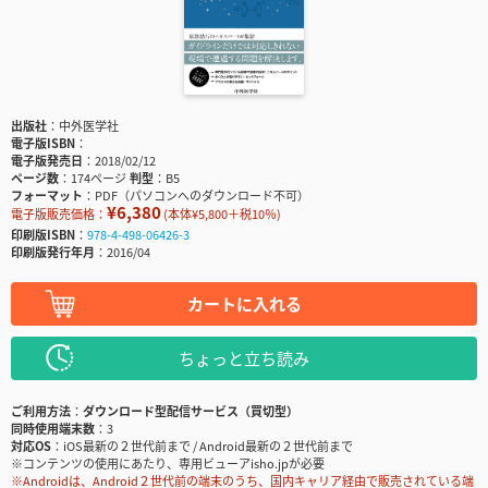
出版社
中外医学社
電子版ISBN
電子版発売日
2018/02/12
ページ数
174ページ
判型
B5
フォーマット
PDF（パソコンへのダウンロード不可）
¥6,380
電子版販売価格：
(本体¥5,800＋税10％)
印刷版ISBN
978-4-498-06426-3
印刷版発行年月
2016/04
カートに入れる
ちょっと立ち読み
ご利用方法
ダウンロード型配信サービス（買切型）
同時使用端末数
3
対応OS
iOS最新の２世代前まで / Android最新の２世代前まで
※コンテンツの使用にあたり、専用ビューアisho.jpが必要
※Androidは、Android２世代前の端末のうち、国内キャリア経由で販売されている端