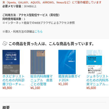
末（Xperia、GALAXY、AQUOS、ARROWS、Nexusなど）にて動作確認しています
必要メモリ容量
30 MB以上
ご利用方法
アクセス型配信サービス（買切型）
同時使用端末数
1
※インターネット経由でのWEBブラウザによるアクセス参照
※導入・利用方法の詳細は
こちら
この商品を買った人は、こんな商品も買っています。
ホスピタリスト
総合内科病棟マ
糖尿病治療ガイ
ジェネラリスト
のための内科診
ニュアル 疾患
ド2024
のための内科外
療フローチャ...
ごとの管理
¥1,100
来マニュアル...
¥8,800
¥6,160
¥6,600
概要