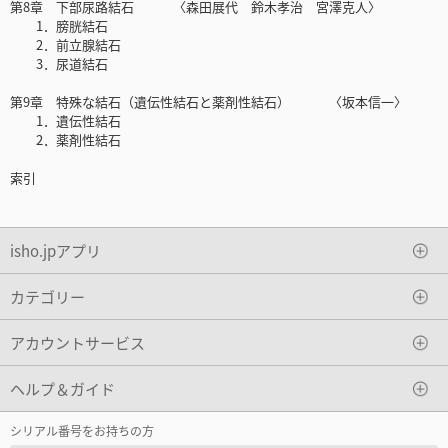
第8章 下部尿路結石 〈森田展代 鈴木孝治 宮澤克人〉
1．膀胱結石
2．前立腺結石
3．尿道結石
第9章 特殊な結石（遺伝性結石と薬剤性結石） 〈坂本信一〉
1．遺伝性結石
2．薬剤性結石
索引
isho.jpアプリ
カテゴリー
アカウントサービス
ヘルプ＆ガイド
シリアル番号をお持ちの方