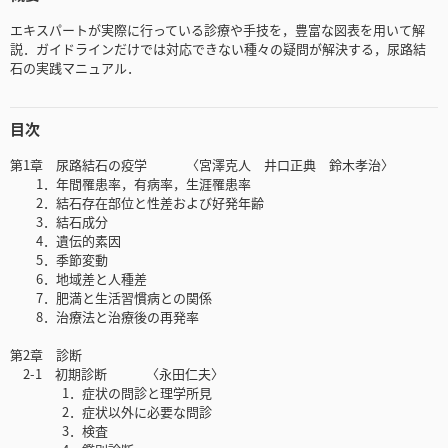
エキスパートが実際に行っている診療や手技を，豊富な図表を用いて解
説．ガイドラインだけでは対応できない種々の疑問が解決する，尿路結
石の実践マニュアル．
目次
第1章 尿路結石の疫学 〈宮澤克人 井口正典 鈴木孝治〉
1．年間罹患率，有病率，生涯罹患率
2．結石存在部位と性差および好発年齢
3．結石成分
4．遺伝的素因
5．季節変動
6．地域差と人種差
7．肥満と生活習慣病との関係
8．治療法と治療後の再発率
第2章 診断
2-1 初期診断 〈永田仁夫〉
1．症状の問診と理学所見
2．症状以外に必要な問診
3．検査