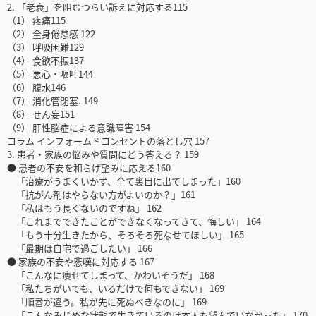
2. 「老衰」を阻むつらい訴えに対応する115
（1） 疼痛115
（2） 全身倦怠感 122
（3） 呼吸困難129
（4） 食欲不振137
（5） 悪心・嘔吐144
（6） 腹水146
（7） 消化管閉塞. 149
（8） せん妄151
（9） 肝性脳症による意識障害 154
コラム インフォームドコンセントの落とし穴 157
3. 患者・家族の悩みや質問にどう答える？ 159
● 患者の不安を和らげ望みに応える160
「治療がうまくいかず、全て裏目に出てしまった」160
「抗がん剤はやらない方がよいのか？」161
「私はもう長くないのですね」 162
「これまでできたことができなくなってきて、悔しい」 164
「もう十分生きたから、そろそろ死なせてほしい」 165
「最期は自宅で過ごしたい」 166
● 家族の不安や悲嘆に対応する 167
「こんなに痩せてしまって、かわいそうだ」 168
「私たちがいても、いるだけで何もできない」 169
「順番が違う。私が先に死ぬべきなのに」 169
「こんなみじめな状態で生きているのは本人も望んでいなかった」 170