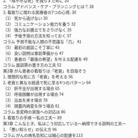
2. 「理不尽な死」を減らすために 20
コラム アドバンス・ケア・プランニングとは？ 28
3. 看取りに関わる医療者の7つの心得. 30
（1） 死から逃げない 30
（2） コミュニケーション能力を養う 32
（3） 強力なお膳立てをさりげなく 35
（4） 予後予測の方法を知っておく 37
コラム 予測不能な人間の不思議な「力」 41
（5） 最初の面談こそ丁寧に 43
（6） 良い説明は事前準備から 47
（7） 患者の「最後の希望」を叶える配慮を 49
コラム 面談票の書き方の工夫 52
第2章 がん患者の看取りは「老衰」を目指そう
1. 理想的な死に方「老衰」を考える 56
2. 老衰と異なる経過で死に至る4つのパターン 64
（1） 肝不全が出現する場合 65
（2） 呼吸困難が出現する場合 74
（3） 出血を来す場合 78
（4） 頭蓋内病変を伴う場合 81
コラム 急変時の家族への対応は 86
3. 看取りの手順 ～私の工夫～ 89
第3章 こんなとき、私はこう対応している～納得できる説明の工夫～
1. 「悪い知らせ」の伝え方 96
コラム がんの病名告知には細心の配慮を113