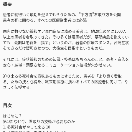
概要
患者に納得いく最期を迎えてもらうための、"平方流"看取り方を公開
患者の死に関わる、すべての医療従事者には必読
国内に数少ない緩和ケア専門病院に務める著者は、約20年の間に1500人
以上の患者を看取ってきた。その多くは癌患者だが、基礎疾患を抱えてい
ても「最期は老衰を目指す」というのが、著者の診療スタンス。苦痛症状
をできるだけ緩和させつつ、大往生を目指すというものだ。
それには、症状緩和のための知識・技術はもちろんのこと、患者・家族を
安心・納得・満足させるコミュニケーション技術が欠かせない。
迫り来る多死社会を意味あるものにするため、患者を「より良く看取
る」ための技と心得を、終末期医療に携わるすべての医療者に向けて、や
さしく伝授する。
目次
はじめに 2
第1章 なぜ今、看取りの技術が必要なのか
1. 多死社会がやって来る 10