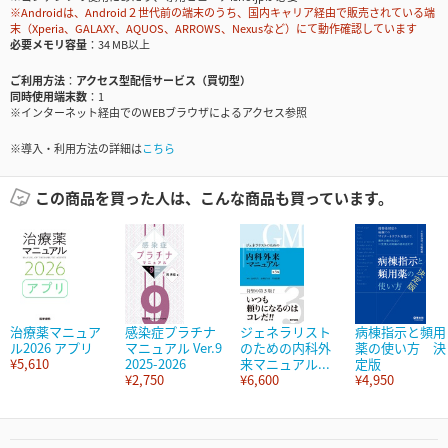
※Androidは、Android２世代前の端末のうち、国内キャリア経由で販売されている端
末（Xperia、GALAXY、AQUOS、ARROWS、Nexusなど）にて動作確認しています
必要メモリ容量
34 MB以上
ご利用方法
アクセス型配信サービス（買切型）
同時使用端末数
1
※インターネット経由でのWEBブラウザによるアクセス参照
※導入・利用方法の詳細は
こちら
この商品を買った人は、こんな商品も買っています。
治療薬マニュア
感染症プラチナ
ジェネラリスト
病棟指示と頻用
ル2026 アプリ
マニュアル Ver.9
のための内科外
薬の使い方 決
¥5,610
2025-2026
来マニュアル...
定版
¥2,750
¥6,600
¥4,950