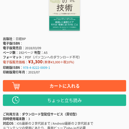
出版社
日経BP
電子版ISBN
電子版発売日
2018/03/09
ページ数
192ページ
判型
A5
フォーマット
PDF（パソコンへのダウンロード不可）
¥3,300
電子版販売価格：
(本体¥3,000＋税10％)
印刷版ISBN
978-4-8222-0009-1
印刷版発行年月
2015/07
カートに入れる
ちょっと立ち読み
ご利用方法
ダウンロード型配信サービス（買切型）
同時使用端末数
3
対応OS
iOS最新の２世代前まで / Android最新の２世代前まで
※コンテンツの使用にあたり、専用ビューアisho.jpが必要