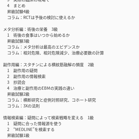
4 まとめ
昇級試験4級
コラム：RCTは予後の検討に使えるか
メタ分析編：術後の栄養 3級
1 術後の食事はいつから始めるか
昇級試験3級
コラム：メタ分析は最高のエビデンスか
コラム：相対危険、相対危険減少、治療必要数の計算
副作用編：スタチンによる横紋筋融解の頻度 2級
1 副作用の疑問
2 副作用の情報検索
3 抄読会
4 治療と副作用のEBMの実践の違い
昇級試験2級
コラム：横断研究と症例対照研究、コホート研究
コラム：3Xの法則
情報検索編：疑問によって検索戦略を変える 1級
1 疑問に合った情報源を使う
2 “MEDLINE”を検索する
昇級試験1級