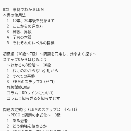
II章 事例でわかるEBM
本書の使用法
1 10年、20年後を見据えて
2 ここからの進め方
3 昇級、昇段
4 学習の本質
5 それぞれのレベルの目標
初級編（10級～7級）～問題を同定し、効率よく探す～
ステップ0からはじめよう
～わかるの3段階～ 10級
1 わけのわからない引用から
2 すべての基盤
3 EBMのステップ0（ゼロ）
昇級試験10級
コラム：RDレインについて
コラム：知らざるを知らずとす
問題の定式化（EBMのステップ1）《Part1》
～PECOで問題の定式化～ 9級
1 ある患者
2 どう勉強を始めるか