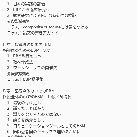
1 日々の実践の評価
2 EBMから臨床研究へ
3 観察研究によるRCTの有効性の検証
昇段試験8段
コラム：composite outcomeには気をつけろ
コラム：論文の書き方ガイド
III章 指導医のためのEBM
指導医のためのEBM 9段
1 EBM教育のコツ
2 教材作成法
3 ワークショップの開催法
昇段試験9段
コラム：EBM標語集
IV章 医療全体の中でのEBM
医療全体の中でのEBM 10段／師範代
1 最後の付け足し
2 誤ったことばかり
3 誤りをなくすためではない
4 誤りを媒介として
5 コミュニケーションツールとしてのEBM
6 医師患者間のギャップを埋めるために