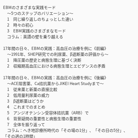
EBMのさまざまな実践モード
～5つのステップのバリエーション～
1 同じ繰り返しのちょっとした違い
2 時々の初心
3 EBM実践のさまざまなモード
コラム：英語の壁を乗り越える
17年間の日々、EBMの実践：高血圧の治療を例に《前編》
～1991年、SHEP研究での利尿薬、β遮断薬の評価から～
1 降圧薬の歴史と病態生理に基づく決断
2 収縮期高血圧における病態生理とエビデンスの矛盾
17年間の日々、EBMの実践：高血圧の治療を例に《後編》
～ACE阻害薬、Ca拮抗薬からJIKEI Heart Studyまで～
1 従来薬と新薬の直接比較
2 低用量利尿薬の威力
3 β遮断薬はどうか
4 これまでのまとめ
5 アンジオテンシン受容体拮抗薬（ARB）で
6 背景疑問の重要性と病態生理の重要性
7 全体を振り返って
コラム：へき地診療所時代の「その場の1分」、「その日の5分」、
「その週の1時間」