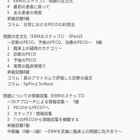
3 EBMのステップ1：問題の定式化
4 最初の患者に戻って
5 ある患者の現実
昇級試験9級
コラム：日常におけるPECOの利用法
問題の定式化（EBMのステップ1）《Part2》
～診断のPECO、予後のPECO、治療のPECO～ 8級
1 臨床上の疑問のカテゴリー
2 診断のPECO
3 予後のPECO
4 実際の臨床現場で
昇級試験8級
コラム：真のアウトカムで評価した診断の論文
コラム：SpPinとSnNout
問題についての情報収集（EBMのステップ2）
～5Sアプローチによる情報収集～ 7級
1 PECOからPECOTへ
2 ステップ2：情報収集
3 7つのPECOから情報収集を概観する
昇級試験7級
中級編（6級～1級）～EBMを武器に臨床上の問題に向き合う～