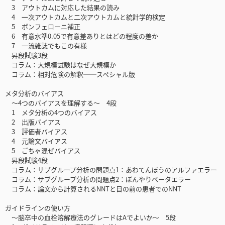
3 アウトカムに対応した結果の読み
4 一次アウトカムと二次アウトカムと統計学的検定
5 ボンフェローニ補正
6 有意水準0.05で有意差ありとはどの程度の差か
7 一流雑誌でもこの有様
昇段試験3段
コラム：大規模試験はなぜ大規模か
コラム：相対危険の解釈──スペシャル版
メタ分析のバイアス
～4つのバイアスを理解する～ 4段
1 メタ分析の4つのバイアス
2 出版バイアス
3 評価者バイアス
4 元論文バイアス
5 ごちゃ混ぜバイアス
昇段試験4段
コラム：サブグループ分析の問題点1：あわてんぼうのアルファエラー
コラム：サブグループ分析の問題点2：ぼんやりベータエラー
コラム：論文から計算されるNNTと目の前の患者でのNNT
ガイドラインの使い方
～脳卒中の血栓溶解療法のグレードはAでよいか～ 5段