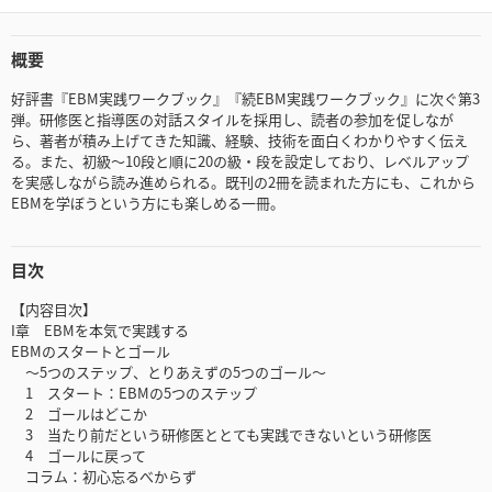
概要
好評書『EBM実践ワークブック』『続EBM実践ワークブック』に次ぐ第3
弾。研修医と指導医の対話スタイルを採用し、読者の参加を促しなが
ら、著者が積み上げてきた知識、経験、技術を面白くわかりやすく伝え
る。また、初級～10段と順に20の級・段を設定しており、レベルアップ
を実感しながら読み進められる。既刊の2冊を読まれた方にも、これから
EBMを学ぼうという方にも楽しめる一冊。
目次
【内容目次】
I章 EBMを本気で実践する
EBMのスタートとゴール
～5つのステップ、とりあえずの5つのゴール～
1 スタート：EBMの5つのステップ
2 ゴールはどこか
3 当たり前だという研修医ととても実践できないという研修医
4 ゴールに戻って
コラム：初心忘るべからず