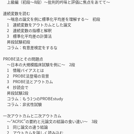
上級編（初段～8段）～批判的吟味と評価に焦点をあてて～
連続変数を読む
～喘息の論文を例に標準化平均差を理解する～ 初段
1 連続変数をアウトカムとした論文
2 連続変数の指標と解釈
3 標準化平均差の計算法
昇段試験初段
コラム：有意差検定をするな
PROBE法とその問題点
～日本の大規模臨床試験を例に～ 2段
1 情報バイアスとは
2 PROBE法登場の背景
3 PROBE法とアウトカム
4 抄読会で
昇段試験2段
コラム：もう1つのPROBEstudy
コラム：非劣性試験
一次アウトカムと二次アウトカム
～“ACPJC”の要約と元論文の結論の食い違い～ 3段
1 同じ論文の違う結論
2 アウトカムを詳しく読み込む