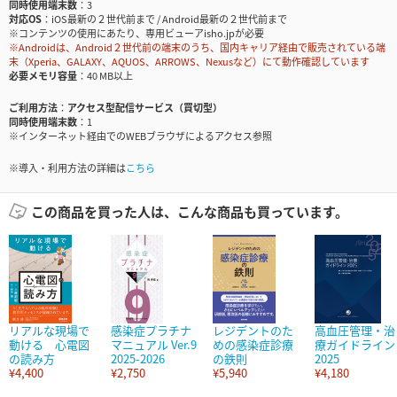
同時使用端末数
3
対応OS
iOS最新の２世代前まで / Android最新の２世代前まで
※コンテンツの使用にあたり、専用ビューアisho.jpが必要
※Androidは、Android２世代前の端末のうち、国内キャリア経由で販売されている端
末（Xperia、GALAXY、AQUOS、ARROWS、Nexusなど）にて動作確認しています
必要メモリ容量
40 MB以上
ご利用方法
アクセス型配信サービス（買切型）
同時使用端末数
1
※インターネット経由でのWEBブラウザによるアクセス参照
※導入・利用方法の詳細は
こちら
この商品を買った人は、こんな商品も買っています。
リアルな現場で
感染症プラチナ
レジデントのた
高血圧管理・治
動ける 心電図
マニュアル Ver.9
めの感染症診療
療ガイドライン
の読み方
2025-2026
の鉄則
2025
¥4,400
¥2,750
¥5,940
¥4,180