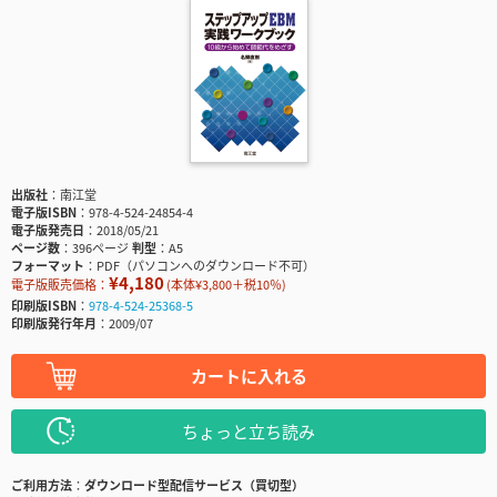
出版社
南江堂
電子版ISBN
978-4-524-24854-4
電子版発売日
2018/05/21
ページ数
396ページ
判型
A5
フォーマット
PDF（パソコンへのダウンロード不可）
¥4,180
電子版販売価格：
(本体¥3,800＋税10％)
印刷版ISBN
978-4-524-25368-5
印刷版発行年月
2009/07
カートに入れる
ちょっと立ち読み
ご利用方法
ダウンロード型配信サービス（買切型）