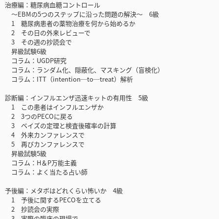
治療編：糖尿病血糖コントロール
～EBMの5つのステップに沿った問題の解決～ 6級
1 糖尿病患者の薬物治療を何から始めるか
2 その日の外来レビューで
3 その週の抄読会で
昇級試験6級
コラム：UGDP研究
コラム：ランダム化、隠蔽化、マスキング（盲検化）
コラム：ITT（intention─to─treat）解析
診断編：インフルエンザ迅速キットの有用性 5級
1 この患者はインフルエンザか
2 3つのPECOに戻る
3 ベイズの定理と検査後確率の計算
4 外来カンファレンスで
5 再びカンファレンスで
昇級試験5級
コラム：H＆P万能主義
コラム：よく当たる占い師
予後編：メタボはどれくらい怖いか 4級
1 予後に関するPECOを立てる
2 抄読会の実際
3 実際の臨床の現場で