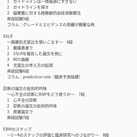
1 ガイドラインは一情報源にすぎない
2 ガイドラインを探す
3 脳梗塞に対する経静脈的血栓溶解療法
昇段試験5段
コラム：グレードとエビデンスの乖離が顕著な例
SSLR
～階層別尤度比を使いこなす～ 6段
1 腹痛患者で
2 SSLRを報告した論文を例に
3 ROC曲線
4 尤度比の考え方の起源
昇段試験6段
コラム：prediction rule（臨床予測指標）
診断の論文の批判的吟味
～心不全の診断にBNPをどう使うか～ 7段
1 心不全の診断
2 診断の論文の批判的吟味
3 原著論文で
昇段試験7段
EBMのステップ
～1～4のステップの評価と臨床研究へのつながり～ 8段