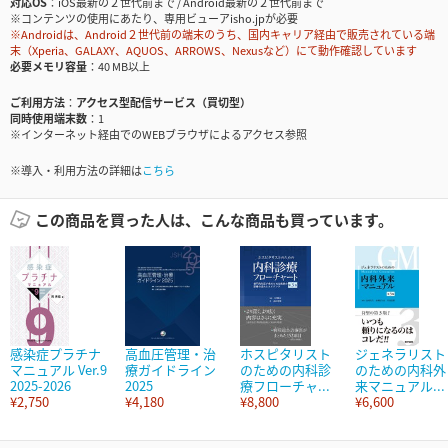
対応OS
iOS最新の２世代前まで / Android最新の２世代前まで
※コンテンツの使用にあたり、専用ビューアisho.jpが必要
※Androidは、Android２世代前の端末のうち、国内キャリア経由で販売されている端
末（Xperia、GALAXY、AQUOS、ARROWS、Nexusなど）にて動作確認しています
必要メモリ容量
40 MB以上
ご利用方法
アクセス型配信サービス（買切型）
同時使用端末数
1
※インターネット経由でのWEBブラウザによるアクセス参照
※導入・利用方法の詳細は
こちら
この商品を買った人は、こんな商品も買っています。
感染症プラチナ
高血圧管理・治
ホスピタリスト
ジェネラリスト
マニュアル Ver.9
療ガイドライン
のための内科診
のための内科外
2025-2026
2025
療フローチャ...
来マニュアル...
¥2,750
¥4,180
¥8,800
¥6,600