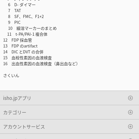
6 D- ダイマー
7 TAT
8 SF、FMC、F1+2
9 PIC
10 線溶マーカーのまとめ
11 t-PA/PAI-1 複合体
12 FDP 採血管
13 FDP のartifact
14 DIC とDVT の合併
15 血栓性素因の血液検査
16 出血性素因の血液検査（鼻出血など）
さくいん
isho.jpアプリ
カテゴリー
アカウントサービス