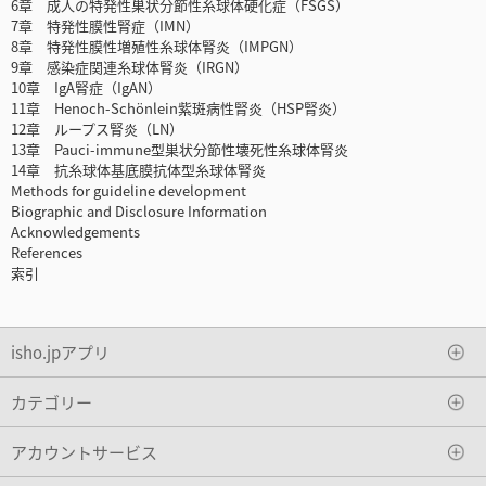
6章 成人の特発性巣状分節性糸球体硬化症（FSGS）
7章 特発性膜性腎症（IMN）
8章 特発性膜性増殖性糸球体腎炎（IMPGN）
9章 感染症関連糸球体腎炎（IRGN）
10章 IgA腎症（IgAN）
11章 Henoch-Schönlein紫斑病性腎炎（HSP腎炎）
12章 ループス腎炎（LN）
13章 Pauci-immune型巣状分節性壊死性糸球体腎炎
14章 抗糸球体基底膜抗体型糸球体腎炎
Methods for guideline development
Biographic and Disclosure Information
Acknowledgements
References
索引
isho.jpアプリ
カテゴリー
アカウントサービス