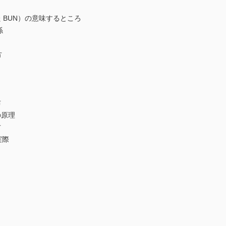
た BUN）の意味するところ
係
方
布
原理
方
実際