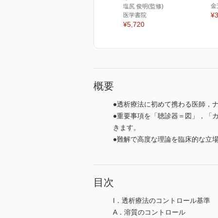
金
塩尻 俊明(監修)
¥3
医学書院
¥5,720
概要
●透析療法に初めて携わる医師，
●重要事項を「聴診器＝図」，「
きます。
●難解で高度な理論を臨床的な立
目次
I．透析療法のコントロール基準
A．溶質のコントロール