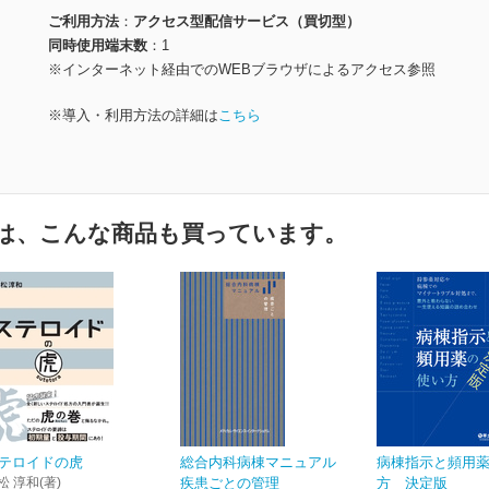
ご利用方法
アクセス型配信サービス（買切型）
同時使用端末数
1
※インターネット経由でのWEBブラウザによるアクセス参照
※導入・利用方法の詳細は
こちら
は、こんな商品も買っています。
テロイドの虎
総合内科病棟マニュアル
病棟指示と頻用
松 淳和(著)
疾患ごとの管理
方 決定版