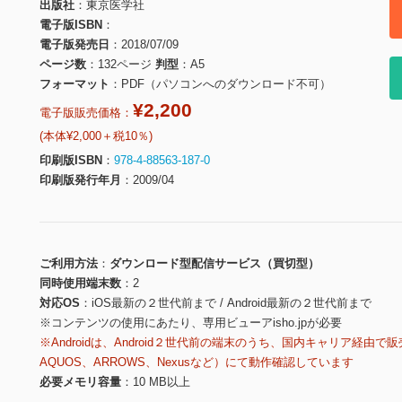
出版社
東京医学社
電子版ISBN
電子版発売日
2018/07/09
ページ数
132ページ
判型
A5
フォーマット
PDF（パソコンへのダウンロード不可）
¥2,200
電子版販売価格：
(本体¥2,000＋税10％)
印刷版ISBN
978-4-88563-187-0
印刷版発行年月
2009/04
ご利用方法
ダウンロード型配信サービス（買切型）
同時使用端末数
2
対応OS
iOS最新の２世代前まで / Android最新の２世代前まで
※コンテンツの使用にあたり、専用ビューアisho.jpが必要
※Androidは、Android２世代前の端末のうち、国内キャリア経由で販
AQUOS、ARROWS、Nexusなど）にて動作確認しています
必要メモリ容量
10 MB以上