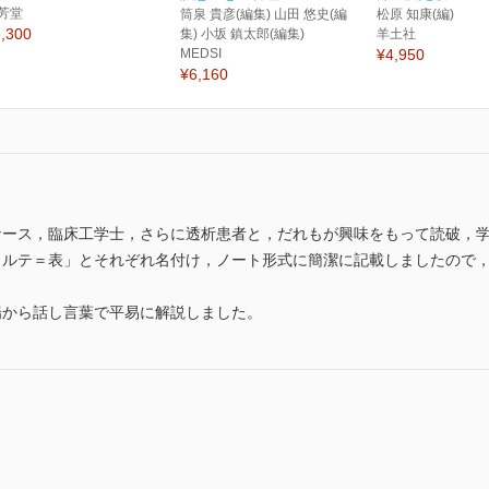
芳堂
筒泉 貴彦(編集) 山田 悠史(編
松原 知康(編)
,300
集) 小坂 鎮太郎(編集)
羊土社
MEDSI
¥4,950
¥6,160
ナース，臨床工学士，さらに透析患者と，だれもが興味をもって読破，
カルテ＝表」とそれぞれ名付け，ノート形式に簡潔に記載しましたので
場から話し言葉で平易に解説しました。