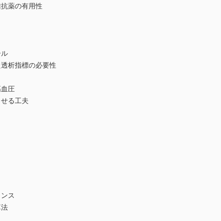
抗薬の有用性
ール
透析指標の必要性
血圧
せる工夫
ンス
算法