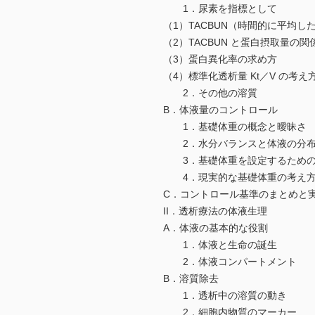
1．尿素を指標として
（1）TACBUN（時間的に平均し
（2）TACBUN と蛋白摂取量の関
（3）蛋白異化率の求め方
（4）標準化透析量 Kt／V の考え
2．その他の溶質
B．体液量のコントロール
1．基礎体重の概念と曖昧さ
2．水分バランスと体液の分
3．基礎体重を設定するための
4．現実的な基礎体重の考え
C．コントロール基準のまとめと
II．透析療法の体液生理
A．体液の基本的な役割
1．体液と生命の誕生
2．体液コンパートメント
B．溶質除去
1．透析中の溶質の動き
2．細胞内物質のマーカー