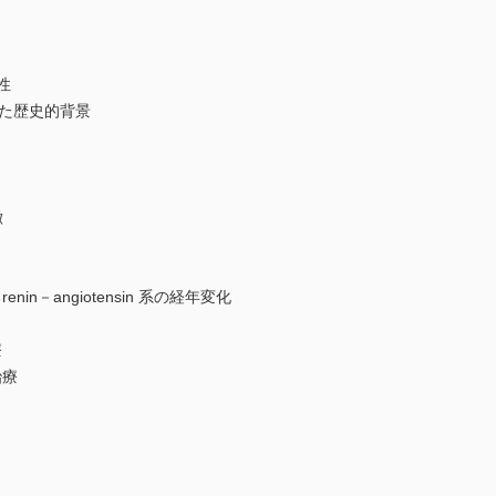
性
きた歴史的背景
徴
－angiotensin 系の経年変化
療
治療