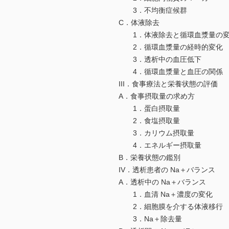
3．不均衡症候群
C．体液除去
1．体液除去と循環血漿量の
2．循環血漿量の経時的変化
3．透析中の血圧低下
4．循環血漿量と血圧の関係
III．食事療法と栄養状態の評価
A．食事摂取量の求め方
1．蛋白摂取量
2．食塩摂取量
3．カリウム摂取量
4．エネルギー摂取量
B．栄養状態の鑑別
IV．透析患者の Na＋バランス
A．透析中の Na＋バランス
1．血清 Na＋濃度の変化
2．細胞膜を介する体液移行
3．Na＋除去量