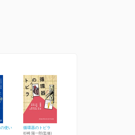
薬の使い
循環器のトビラ
杉崎 陽一郎(監修)