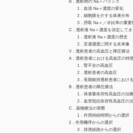
B．透析間の Na＋バランス
1．血清 Na＋濃度の変化
2．細胞膜を介する体液分布
3．摂取 Na＋／水比率の重要
C．透析液 Na＋濃度を決定して
1．透析液 Na＋濃度の歴史
2．至適濃度に関する未来像
V．透析患者の高血圧と降圧療法
A．透析患者における高血圧の特
1．腎不全の高血圧
2．透析患者の高血圧
3．長期維持透析患者におけるrenin
B．透析患者の降圧療法
1．体液量依存性高血圧の治
2．血管抵抗依存性高血圧の
C．薬物療法の実際
1．作用持続時間からの選択
2．作用機序からの選択
3．排泄経路からの選択