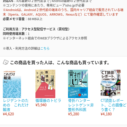
対応OS
iOS最新の２世代前まで / Android最新の２世代前まで
※コンテンツの使用にあたり、専用ビューアisho.jpが必要
※Androidは、Android２世代前の端末のうち、国内キャリア経由で販売されている端
末（Xperia、GALAXY、AQUOS、ARROWS、Nexusなど）にて動作確認しています
必要メモリ容量
88 MB以上
ご利用方法
アクセス型配信サービス（買切型）
同時使用端末数
1
※インターネット経由でのWEBブラウザによるアクセス参照
※導入・利用方法の詳細は
こちら
この商品を買った人は、こんな商品も買っています。
レジデントのた
循環器のトビラ
骨折ハンター
CT読影レポー
めの これだけ
¥5,940
レントゲン×非
ト、この画像ど
輸液
整形外科医
う書く？
¥4,620
¥5,280
¥4,180