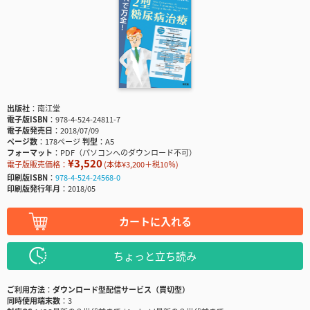
出版社
南江堂
電子版ISBN
978-4-524-24811-7
電子版発売日
2018/07/09
ページ数
178ページ
判型
A5
フォーマット
PDF（パソコンへのダウンロード不可）
¥3,520
電子版販売価格：
(本体¥3,200＋税10％)
印刷版ISBN
978-4-524-24568-0
印刷版発行年月
2018/05
カートに入れる
ちょっと立ち読み
ご利用方法
ダウンロード型配信サービス（買切型）
同時使用端末数
3