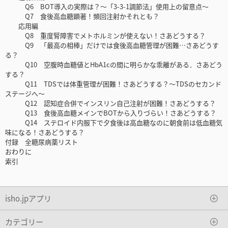
Q6 BOT導入の実際は？～「3-3-1調節法」使用上の留意点～
Q7 食後高血糖顕著！頻回注射かそれとも？
応用編
Q8 重度腎障害でメトホルミンが使えない！さあどうする？
Q9 「最高の相棒」だけでは食後高血糖管理が困難…さあどうす
る？
Q10 空腹時血糖値とHbA1cの間に明らかな乖離がある．さあどう
する？
Q11 TDSでは体重管理が困難！さあどうする？～TDSのセカンド
ステージへ～
Q12 認知症合併でインスリン自己注射が困難！さあどうする？
Q13 食後高血糖メインでBOTから入りづらい！さあどうする？
Q14 ステロイド内服下で夕食後は高血糖なのに朝食前は低血糖気
味になる！さあどうする？
付録 全糖尿病薬リスト
おわりに
索引
isho.jpアプリ
カテゴリー