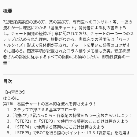
概要
2型糖尿病診療の進め方、薬の選び方、専門医へのコンサルト等、一連の
流れが一目瞭然にわかる「番度チャート」開発者による初の書き下ろ
し。チャート開発の経緯が丁寧に記されており、チャートの一つ一つのス
テップに込められた理由、根拠がわかる。実臨床での活用法は「バーチ
ャルクイズ」形式で具体例が示され、チャートを用いた診療のコツがす
ぐに掴める。関連事項が記載されたコラム欄やメモ欄も充実。糖尿病患
者さんの診療に従事するすべての医師にお勧めしたい、即効性抜群の一
冊！
目次
【内容目次】
はじめに
第1章 番度チャートの基本的な流れを押さえよう！
1．ステップで押さえる基本アプローチ
2．治療に行き詰まったら…各薬剤の特徴をもう一度おさらいしよう！
3．「STEP2」と「STEP3」で使用する薬剤のここだけは押さえよう
4．「STEP4」で使用する薬剤のここだけは押さえよう
5．「STEP5」でBOTを行う際のポイント～「3-3-1調節法」を活用す