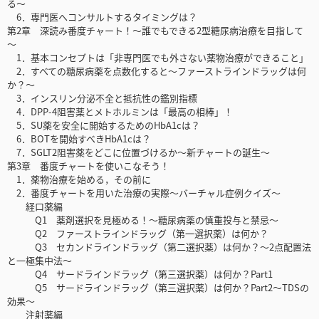
る～
6．専門医へコンサルトするタイミングは？
第2章 深読み番度チャート！～誰でもできる2型糖尿病治療を目指して
～
1．基本コンセプトは「非専門医でも外さない薬物治療ができること」
2．すべての糖尿病薬を点数化すると～ファーストラインドラッグは何
か？～
3．インスリン分泌不全と抵抗性の鑑別指標
4．DPP-4阻害薬とメトホルミンは「最高の相棒」！
5．SU薬を安全に開始するためのHbA1cは？
6．BOTを開始すべきHbA1cは？
7．SGLT2阻害薬をどこに位置づけるか～新チャートの誕生～
第3章 番度チャートを使いこなそう！
1．薬物治療を始める，その前に
2．番度チャートを用いた治療の実際～バーチャル症例クイズ～
経口薬編
Q1 薬剤選択を見極める！～糖尿病薬の慎重投与と禁忌～
Q2 ファーストラインドラッグ（第一選択薬）は何か？
Q3 セカンドラインドラッグ（第二選択薬）は何か？～2点配置法
と一極集中法～
Q4 サードラインドラッグ（第三選択薬）は何か？Part1
Q5 サードラインドラッグ（第三選択薬）は何か？Part2～TDSの
効果～
注射薬編