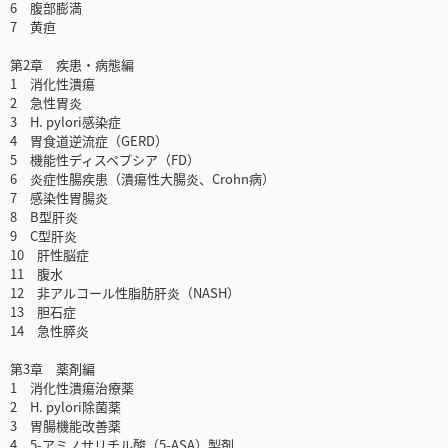
6 腹部膨満
7 黄疸
第2章 疾患・病態編
1 消化性潰瘍
2 急性胃炎
3 H. pylori感染症
4 胃食道逆流症（GERD）
5 機能性ディスペプシア（FD）
6 炎症性腸疾患（潰瘍性大腸炎、Crohn病）
7 感染性胃腸炎
8 B型肝炎
9 C型肝炎
10 肝性脳症
11 腹水
12 非アルコール性脂肪肝炎（NASH）
13 胆石症
14 急性膵炎
第3章 薬剤編
1 消化性潰瘍治療薬
2 H. pylori除菌薬
3 胃腸機能改善薬
4 5-アミノサリチル酸（5-ASA）製剤