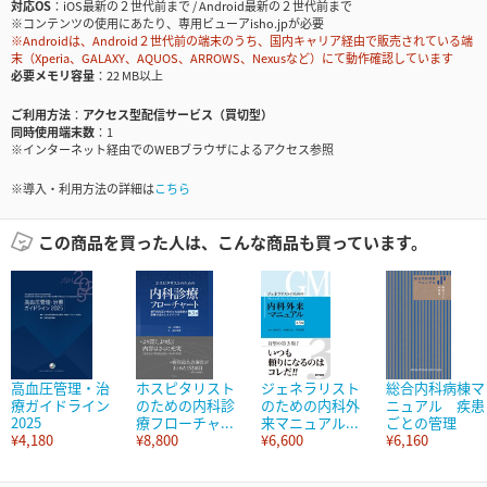
対応OS
iOS最新の２世代前まで / Android最新の２世代前まで
※コンテンツの使用にあたり、専用ビューアisho.jpが必要
※Androidは、Android２世代前の端末のうち、国内キャリア経由で販売されている端
末（Xperia、GALAXY、AQUOS、ARROWS、Nexusなど）にて動作確認しています
必要メモリ容量
22 MB以上
ご利用方法
アクセス型配信サービス（買切型）
同時使用端末数
1
※インターネット経由でのWEBブラウザによるアクセス参照
※導入・利用方法の詳細は
こちら
この商品を買った人は、こんな商品も買っています。
高血圧管理・治
ホスピタリスト
ジェネラリスト
総合内科病棟マ
療ガイドライン
のための内科診
のための内科外
ニュアル 疾患
2025
療フローチャ...
来マニュアル...
ごとの管理
¥4,180
¥8,800
¥6,600
¥6,160