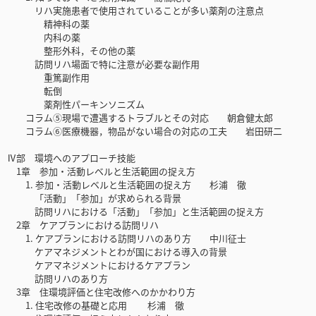
リハ実施患者で使用されていることが多い薬剤の注意点
精神科の薬
内科の薬
整形外科，その他の薬
訪問リハ場面で特に注意が必要な副作用
重篤副作用
転倒
薬剤性パーキンソニズム
コラム⑤現場で遭遇するトラブルとその対応 朝倉健太郎
コラム⑥医療機器，物品がない場合の対応の工夫 岩田研二
Ⅳ部 環境へのアプローチ技能
1章 参加・活動レベルと生活範囲の捉え方
1. 参加・活動レベルと生活範囲の捉え方 杉浦 徹
「活動」「参加」が求められる背景
訪問リハにおける「活動」「参加」と生活範囲の捉え方
2章 ケアプランにおける訪問リハ
1. ケアプランにおける訪問リハのあり方 中川征士
ケアマネジメントとわが国における導入の背景
ケアマネジメントにおけるケアプラン
訪問リハのあり方
3章 住環境評価と住宅改修へのかかわり方
1. 住宅改修の基礎と応用 杉浦 徹