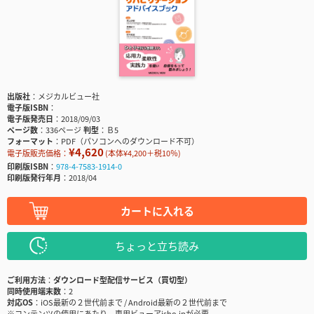
出版社
メジカルビュー社
電子版ISBN
電子版発売日
2018/09/03
ページ数
336ページ
判型
Ｂ5
フォーマット
PDF（パソコンへのダウンロード不可）
¥4,620
電子版販売価格：
(本体¥4,200＋税10％)
印刷版ISBN
978-4-7583-1914-0
印刷版発行年月
2018/04
カートに入れる
ちょっと立ち読み
ご利用方法
ダウンロード型配信サービス（買切型）
同時使用端末数
2
対応OS
iOS最新の２世代前まで / Android最新の２世代前まで
※コンテンツの使用にあたり、専用ビューアisho.jpが必要