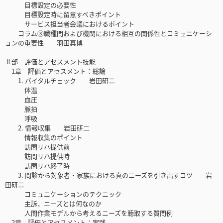
目標設定の必要性
目標設定時に留意すべきポイント
サービス担当者会議におけるポイント
コラム③職種間および機関における相互の関係性とコミュニケーシ
ョンの重要性 羽田真博
Ⅱ部 評価とアセスメント技能
1章 評価とアセスメント：総論
1. バイタルチェック 岩田研二
体温
血圧
脈拍
呼吸
2. 情報収集 岩田研二
情報収集のポイント
訪問リハ提供前
訪問リハ提供時
訪問リハ終了時
3. 問診から対象者・家族における真のニーズを引き出すコツ 岩
田研二
コミュニケーションのテクニック
主訴，ニーズとは何なのか
人間作業モデルから考えるニーズを聴取する質問例
2章 評価とアセスメント：実践