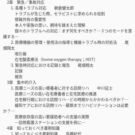
2章 緊急／事故対応
1. 各種トラブル対応 朝倉健太郎
トラブルが生じた際，セラピストに求められる役割
情報共有の重要性
本人や家族の思い，期待を踏まえた理解
個々のトラブルへの対応：まず何をすべきか？─ 3 つのモードを意
識する─
2. 医療機器の管理・使用法の指導と機器トラブル時の対処法 尾
畑翔太
吸引器
在宅酸素療法（home oxygen therapy；HOT）
3. 緊急時対応における記録と報告 尾畑翔太
記録
報告
3章 集中的介入
1. 医療ニーズの高い療養者に対する訪問リハ 中川征士
医療ニーズの高い在宅療養者と在宅医療の推進
在宅移行期における訪問リハ─どの時期からかかわるべきか？─
緩和ケアにおける訪問リハ─最期までリハビリテーションは必要
か？─
医療依存度の高い要援助者への支援の実際
─訪問看護ステーションの支援を例に─
4章 知っておくべき薬剤知識
1. 知っておくべき薬剤知識 高橋紀代