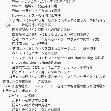
When―セラピストが介入すべきタイミング
Where―地域での役割発揮の場
Who―セラピストがかかわる職種
How―セラピストの役割発揮方法
3. 訪問リハにかかわるセラピストに求められる働き方－事例紹介を
中心に－ 片桐辰徳，辰巳昌嵩
医療機関のリハと訪問リハの目的の違い
医療機関と訪問リハにおけるセラピストの役割の違い
在宅でのセラピストと対象者およびその家族との関係の変化
環境面での工夫の必要性
4. 訪問リハにおけるヘルスコミュニケーション 藤本修平
ヘルスコミュニケーションとは
インフォームド・コンセントとshared decision making（SDM）
shared decision makingの9 steps
治療意思決定におけるコミュニケーションツールの紹介
診療ガイドラインを用いたSDMのすすめ
コラム①訪問リハ，訪問看護ステーションからのセラピストによる
訪問リハの提供実態 光武誠吾
2章 関連職種とチームアプローチ －在宅での各職種の働きと他職種が
セラピストに求めること－
1 医師 高橋紀代
訪問リハを検討する理由
訪問リハ開始時期の見極め
訪問セラピストと共有したい情報