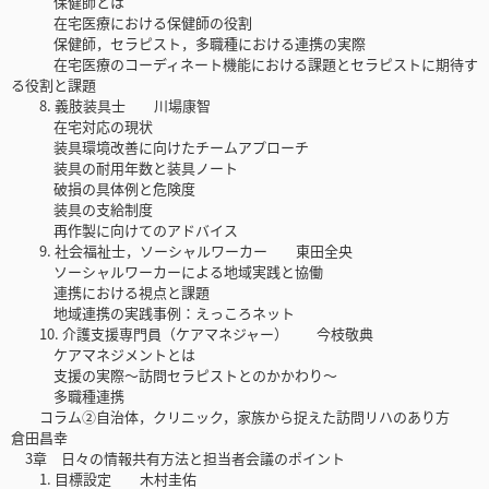
保健師とは
在宅医療における保健師の役割
保健師，セラピスト，多職種における連携の実際
在宅医療のコーディネート機能における課題とセラピストに期待す
る役割と課題
8. 義肢装具士 川場康智
在宅対応の現状
装具環境改善に向けたチームアプローチ
装具の耐用年数と装具ノート
破損の具体例と危険度
装具の支給制度
再作製に向けてのアドバイス
9. 社会福祉士，ソーシャルワーカー 東田全央
ソーシャルワーカーによる地域実践と協働
連携における視点と課題
地域連携の実践事例：えっころネット
10. 介護支援専門員（ケアマネジャー） 今枝敬典
ケアマネジメントとは
支援の実際〜訪問セラピストとのかかわり〜
多職種連携
コラム②自治体，クリニック，家族から捉えた訪問リハのあり方
倉田昌幸
3章 日々の情報共有方法と担当者会議のポイント
1. 目標設定 木村圭佑