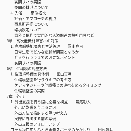
訪問リハの実際
夜間の排泄について
4. 入浴 南條拓也
評価・アプローチの視点
事業所連携について
環境設定ついて
意外と便利で実用的な入浴関連の福祉用具など
5章 高次能機能障害への対策
1. 高次脳機能障害と生活管理 園山真弓
日常生活でどんな症状が問題となるか
介入を行ううえでの必要なポイント
訪問リハの実際
6章 住環境の調整方法
1. 住環境整備の具体例 園山真弓
住環境整備を行ううえでの考え方
ケアマネジャーや他職種との連携を図るタイミング
住環境整備の実際
7章 外出
1. 外出支援を行う際に必要な視点 鳴尾彰人
外出に影響を与える要因
外出方法を検討する際の考え方
実際に外出する前の準備
外出支援のフォローアップ
コラム⑩在宅リハと障害者スポーツのかかわり 田代雄斗