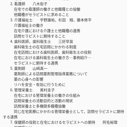
2. 看護師 八木街子
在宅での看護師の働きと他職種との協働
他職種がセラピストに求めること
3. 介護福祉士 宇野雄祐，杉田 翔，藤本修平
介護福祉士の働き
在宅介護における介護士と他職種の連携
訪問セラピストに期待すること
4. 歯科医師，歯科衛生士 三好早苗
歯科衛生士の在宅訪問にかかわる制度
在宅訪問における歯科医師，歯科衛生士の役割
在宅における歯科衛生士の働き方―事例紹介―
セラピストに期待する連携
5. 薬剤師 山﨑真一
薬剤師による訪問薬剤管理指導業務について
薬の心身への影響
リハを安全・有効に行うために
6. 管理栄養士 奥村圭子
在宅における管理栄養士の働きの仕組み
訪問栄養士の活動目的と活動の現状
訪問栄養士と多機関多職種協働
同じ在宅医療にかかわる管理栄養士として，訪問セラピストに期待
する連携
7. 保健師の役割と在宅におけるセラピストへの期待 阿毛裕理