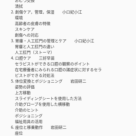
おむつ交換
清拭
2. 創傷ケア，管理，保湿 小口妃小江
環境
高齢者の皮膚の特徴
スキンケア
創傷への対応
3. 胃瘻・人工肛門の管理とケア 小口妃小江
胃瘻と人工肛門の違い
人工肛門（ストーマ）
4. 口腔ケア 三好早苗
セラピストができる口腔の観察のポイント
在宅療養者にみられる口腔の諸症状に対するセラ
ピストができる対処法
5. 体位変換とポジショニング 岩田研二
姿勢の評価
上方移動
スライディングシートを使用した方法
介助グローブを使用した横移動
介助のヒント
ポジショニング
福祉用具の活用
6. 座位と移乗動作 岩田研二
座位