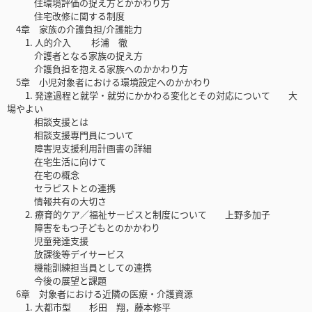
住環境評価の捉え方とかかわり方
住宅改修に関する制度
4章 家族の介護負担/介護能力
1. 人的介入 杉浦 徹
介護者となる家族の捉え方
介護負担を抱える家族へのかかわり方
5章 小児対象者における環境設定へのかかわり
1. 発達過程と就学・就労にかかわる変化とその対応について 大
場やよい
相談支援とは
相談支援専門員について
障害児支援利用計画書の詳細
在宅生活に向けて
在宅の概念
セラピストとの連携
情報共有の大切さ
2. 療育的ケア／福祉サービスと制度について 上野多加子
障害をもつ子どもとのかかわり
児童発達支援
放課後等デイサービス
機能訓練担当員としての連携
今後の展望と課題
6章 対象者における近隣の医療・介護資源
1. 大都市型 杉田 翔，藤本修平