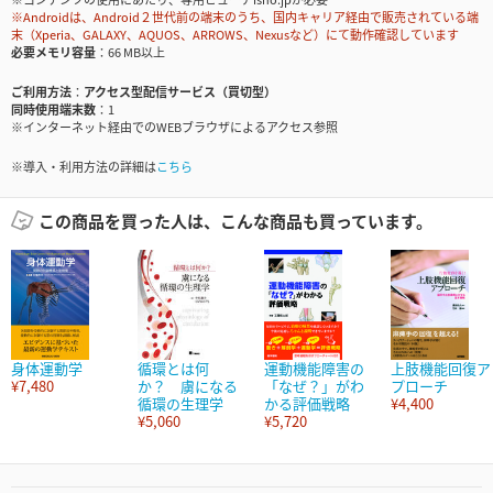
※Androidは、Android２世代前の端末のうち、国内キャリア経由で販売されている端
末（Xperia、GALAXY、AQUOS、ARROWS、Nexusなど）にて動作確認しています
必要メモリ容量
66 MB以上
ご利用方法
アクセス型配信サービス（買切型）
同時使用端末数
1
※インターネット経由でのWEBブラウザによるアクセス参照
※導入・利用方法の詳細は
こちら
この商品を買った人は、こんな商品も買っています。
身体運動学
循環とは何
運動機能障害の
上肢機能回復ア
¥7,480
か？ 虜になる
「なぜ？」がわ
プローチ
循環の生理学
かる評価戦略
¥4,400
¥5,060
¥5,720