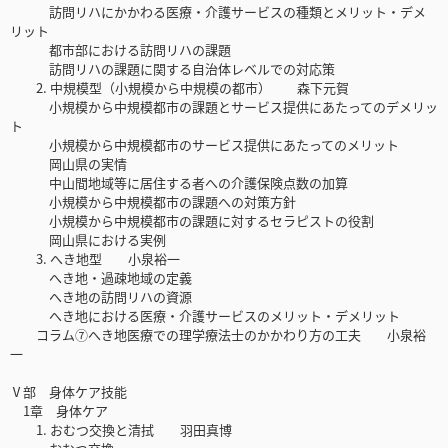
訪問リハにかかわる医療・介護サービスの種類とメリット・デメ
リット
都市部における訪問リハの課題
訪問リハの課題に関する自治体レベルでの対応策
2. 中規模型（小規模から中規模の都市） 森下元賀
小規模から中規模都市の課題とサービス提供にあたってのデメリッ
ト
小規模から中規模都市のサービス提供にあたってのメリット
岡山県の実情
中山間地域等に居住する者への介護保険点数の加算
小規模から中規模都市の課題への対策方針
小規模から中規模都市の課題に対するセラピストの役割
岡山県における実例
3. へき地型 小泉裕一
へき地・過疎地域の定義
へき地の訪問リハの資源
へき地における医療・介護サービスのメリット・デメリット
コラム⑦へき地医療での理学療法士のかかわり方の工夫 小泉裕
一
Ⅴ部 身体ケア技能
1章 身体ケア
1. おむつ交換と清拭 羽田真博