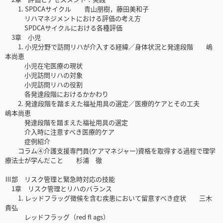
1. SPDCAサイクル 青山朋樹，藤田美和子
リハマネジメントにおける評価の考え方
SPDCAサイクルにおける各種評価
3章 小児
1. 小児分野で訪問リハが介入する経緯／身体状況と発達段階 嶋
本尚恵
小児在宅医療の現状
小児訪問リハの対象
小児訪問リハの役割
各発達段階におけるかかわり
2. 発達段階を踏まえた福祉用具の選定／医療的ケアとその工夫
嶋本尚恵
発達段階を踏まえた福祉用具の選定
介入時に注意すべき医療的ケア
症例紹介
コラム④介護支援専門員(ケアマネジャー)資格を取得する過程で理学
療法士が学んだこと 杉浦 徹
Ⅲ部 リスク管理と緊急時対応の技能
1章 リスク管理とリハのバランス
1. レッドフラッグ徴候を含む疾患において留意すべき症状 三木
貴弘
レッドフラッグ（red fl ags）