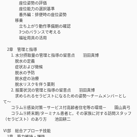
座位姿勢の評価
座位能力の選択基準
番外編：排便時の座位姿勢
移乗
立ち上がり動作準備期の確認
3つのバランスで考える
福祉用具の活用
2章 管理と指導
1. 水分摂取量の管理と指導の留意点 羽田真博
脱水の定義
症状および徴候
脱水の予防
脱水症の治療
脱水リスクを伴う薬剤
2. 服薬状況の管理と指導の留意点 羽田真博
求められるセラピストになるための姿勢〜チームメンバーとし
て〜
コラム⑧感染対策－サービス付高齢者住宅等の環境－ 園山真弓
コラム⑨終末期/ターミナル患者と，その家族に対する訪問スタッフ
（セラピスト）のあり方 池田耕二
Ⅵ部 総合アプローチ技能
1章 筋力維持・増強