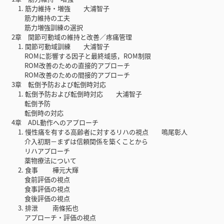
1. 筋力維持・増強 大浦智子
筋力維持の工夫
筋力増強訓練の選択
2章 関節可動域の維持と改善／疼痛管理
1. 関節可動域訓練 大浦智子
ROMに影響する因子と最終域感，ROM制限
ROM改善のための直接的アプローチ
ROM改善のための間接的アプローチ
3章 転倒予防および転倒時対応
1. 転倒予防および転倒時対応 大浦智子
転倒予防
転倒時の対応
4章 ADL動作へのアプローチ
1. 慢性痛を有する高齢者に対するリハの視点 鳴尾彰人
介入初期－まずは信頼関係を築くことから
リハアプローチ
薬物療法について
2. 食事 樺元大輝
食前評価の視点
食事評価の視点
食後評価の視点
3. 排泄 南條拓也
アプローチ・評価の視点