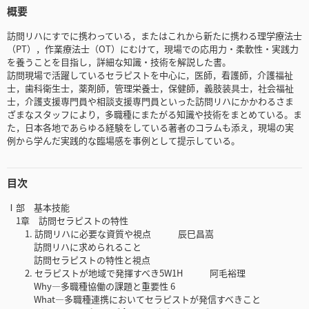
概要
訪問リハにすでに携わっている，またはこれから新たに携わる理学療法士
（PT），作業療法士（OT）にむけて，現場での応用力・柔軟性・実践力
を養うことを目指し，詳細な知識・技術を解説した書。
訪問現場で活躍しているセラピストを中心に，医師，看護師，介護福祉
士，歯科衛生士，薬剤師，管理栄養士，保健師，義肢装具士，社会福祉
士，介護支援専門員や相談支援専門員といった訪問リハにかかわるさま
ざまなスタッフにより，多職種にまたがる知識や技術をまとめている。ま
た，日本各地であらゆる経験をしている著者のコラムも添え，現場の実
例から学んだ実践的な臨場感を事例として提示している。
目次
Ⅰ部 基本技能
1章 訪問セラピストの特性
1. 訪問リハに必要な資質や視点 辰巳昌嵩
訪問リハに求められること
訪問セラピストの特性と視点
2. セラピストが地域で発揮すべき5W1H 阿毛裕理
Why―多職種協働の課題と重要性 6
What―多職種連携においてセラピストが発信すべきこと