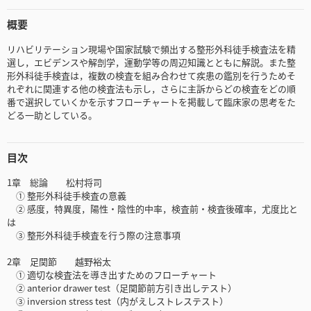
概要
リハビリテーション現場や国家試験で頻出する整形外科徒手検査法を精
選し，エビデンスや解剖学，運動学等の周辺知識とともに解説。また整
形外科徒手検査は，複数の検査を組み合わせて疾患の鑑別を行うためそ
れぞれに関連する他の検査法も示し，さらに主訴からどの検査をどの順
番で選択していくかを示すフローチャートを掲載して臨床家の思考をた
どる一助としている。
目次
1章 総論 松村将司
① 整形外科徒手検査の意義
② 感度，特異度，陽性・陰性的中率，検査前・検査後確率，尤度比と
は
③ 整形外科徒手検査を行う際の注意事項
2章 足関節 越野裕太
① 適切な検査法を導き出すためのフローチャート
② anterior drawer test（足関節前方引き出しテスト）
③ inversion stress test（内がえしストレステスト）