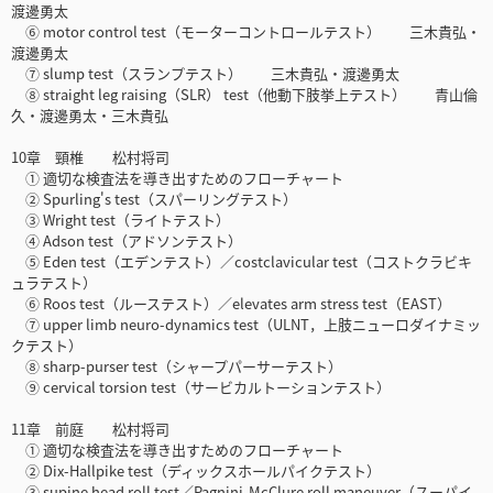
渡邊勇太
⑥ motor control test（モーターコントロールテスト） 三木貴弘・
渡邊勇太
⑦ slump test（スランプテスト） 三木貴弘・渡邊勇太
⑧ straight leg raising（SLR） test（他動下肢挙上テスト） 青山倫
久・渡邊勇太・三木貴弘
10章 頸椎 松村将司
① 適切な検査法を導き出すためのフローチャート
② Spurling's test（スパーリングテスト）
③ Wright test（ライトテスト）
④ Adson test（アドソンテスト）
⑤ Eden test（エデンテスト）／costclavicular test（コストクラビキ
ュラテスト）
⑥ Roos test（ルーステスト）／elevates arm stress test（EAST）
⑦ upper limb neuro-dynamics test（ULNT，上肢ニューロダイナミッ
クテスト）
⑧ sharp-purser test（シャープパーサーテスト）
⑨ cervical torsion test（サービカルトーションテスト）
11章 前庭 松村将司
① 適切な検査法を導き出すためのフローチャート
② Dix-Hallpike test（ディックスホールパイクテスト）
③ supine head roll test／Pagnini-McClure roll maneuver（スーパイ