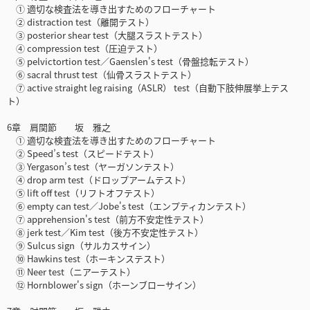
① 適切な検査法を導き出すためのフローチャート
② distraction test（離開テスト）
③ posterior shear test（大腿スラストテスト）
④ compression test（圧迫テスト）
⑤ pelvictortion test／Gaenslen's test（骨盤捻転テスト）
⑥ sacral thrust test（仙骨スラストテスト）
⑦ active straight leg raising（ASLR） test（自動下肢伸展挙上テス
ト）
6章 肩関節 坂 雅之
① 適切な検査法を導き出すためのフローチャート
② Speed’s test（スピードテスト）
③ Yergason’s test（ヤーガソンテスト）
④ drop arm test（ドロップアームテスト）
⑤ lift off test（リフトオフテスト）
⑥ empty can test／Jobe's test（エンプティカンテスト）
⑦ apprehension's test（前方不安定性テスト）
⑧ jerk test／Kim test（後方不安定性テスト）
⑨ Sulcus sign（サルカスサイン）
⑩ Hawkins test（ホーキンステスト）
⑪ Neer test（ニアーテスト）
⑫ Hornblower's sign（ホーンブローサイン）