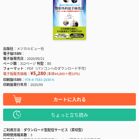
出版社
メジカルビュー社
電子版ISBN
電子版発売日
2020/09/21
ページ数
312ページ
判型
B5
フォーマット
PDF（パソコンへのダウンロード不可）
¥5,280
電子版販売価格：
(本体¥4,800＋税10％)
印刷版ISBN
978-4-7583-2030-6
印刷版発行年月
2020/09
カートに入れる
ちょっと立ち読み
ご利用方法
ダウンロード型配信サービス（買切型）
同時使用端末数
3