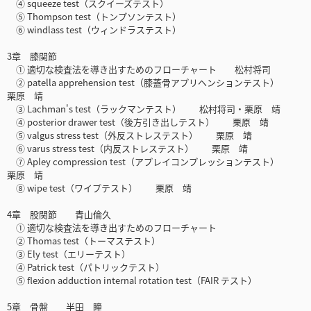
④ squeeze test（スクイーズテスト）
⑤ Thompson test（トンプソンテスト）
⑥ windlass test（ウィンドラステスト）
3章 膝関節
① 適切な検査法を導き出すためのフローチャート 松村将司
② patella apprehension test（膝蓋骨アプリヘンションテスト）
栗原 靖
③ Lachman's test（ラックマンテスト） 松村将司・栗原 靖
④ posterior drawer test（後方引き出しテスト） 栗原 靖
⑤ valgus stress test（外反ストレステスト） 栗原 靖
⑥ varus stress test（内反ストレステスト） 栗原 靖
⑦ Apley compression test（アプレイコンプレッションテスト）
栗原 靖
⑧ wipe test（ワイプテスト） 栗原 靖
4章 股関節 青山倫久
① 適切な検査法を導き出すためのフローチャート
② Thomas test（トーマステスト）
③ Ely test（エリーテスト）
④ Patrick test（パトリックテスト）
⑤ flexion adduction internal rotation test（FAIR テスト）
5章 骨盤 半田 瞳