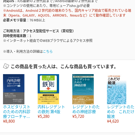
対応OS
iOS最新の２世代前まで / Android最新の２世代前まで
※コンテンツの使用にあたり、専用ビューアisho.jpが必要
※Androidは、Android２世代前の端末のうち、国内キャリア経由で販売されている端
末（Xperia、GALAXY、AQUOS、ARROWS、Nexusなど）にて動作確認しています
必要メモリ容量
76 MB以上
ご利用方法
アクセス型配信サービス（買切型）
同時使用端末数
1
※インターネット経由でのWEBブラウザによるアクセス参照
※導入・利用方法の詳細は
こちら
この商品を買った人は、こんな商品も買っています。
ホスピタリスト
内科レジデント
レジデントのた
レジデントのた
のための内科診
の鉄則 第4版
めの神経診療
めの これだけ
療フローチャ...
¥5,280
¥5,720
輸液
¥8,800
¥4,620