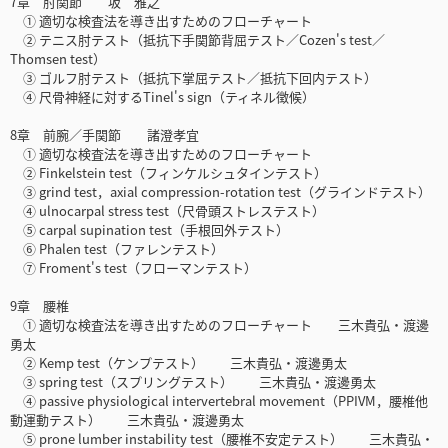
7章 肘関節 坂 雅之
① 適切な検査法を導き出すためのフローチャート
② テニス肘テスト（抵抗下手関節背屈テスト／Cozen's test／
Thomsen test）
③ ゴルフ肘テスト（抵抗下掌屈テスト／抵抗下回内テスト）
④ 尺骨神経に対するTinel's sign（ティネル徴候）
8章 前腕／手関節 諸澄孝宜
① 適切な検査法を導き出すためのフローチャート
② Finkelstein test（フィンケルシュタインテスト）
③ grind test，axial compression-rotation test（グラインドテスト）
④ ulnocarpal stress test（尺骨頭ストレステスト）
⑤ carpal supination test（手根回外テスト）
⑥ Phalen test（ファレンテスト）
⑦ Froment's test（フローマンテスト）
9章 腰椎
① 適切な検査法を導き出すためのフローチャート 三木貴弘・渡邊
勇太
② Kemp test（ケンプテスト） 三木貴弘・渡邊勇太
③ spring test（スプリングテスト） 三木貴弘・渡邊勇太
④ passive physiological intervertebral movement（PPIVM，腰椎他
動運動テスト） 三木貴弘・渡邊勇太
⑤ prone lumber instability test（腰椎不安定テスト） 三木貴弘・