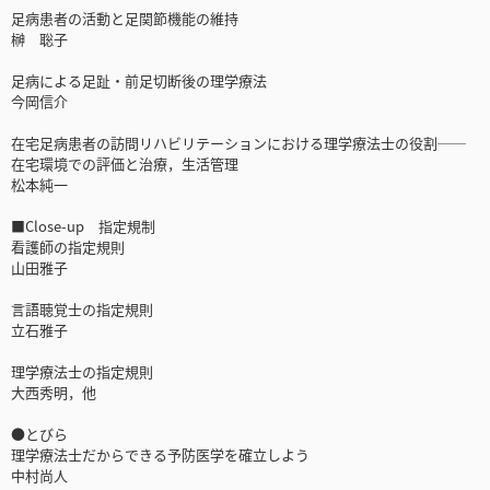
足病患者の活動と足関節機能の維持
榊 聡子
足病による足趾・前足切断後の理学療法
今岡信介
在宅足病患者の訪問リハビリテーションにおける理学療法士の役割──
在宅環境での評価と治療，生活管理
松本純一
■Close-up 指定規制
看護師の指定規則
山田雅子
言語聴覚士の指定規則
立石雅子
理学療法士の指定規則
大西秀明，他
●とびら
理学療法士だからできる予防医学を確立しよう
中村尚人