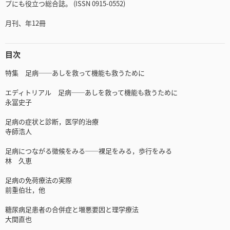
プにも役立つ総合誌。 (ISSN 0915-0552)
月刊、年12冊
目次
特集 足病──あしを救って機能も救うために
エディトリアル 足病──あしを救って機能も救うために
永冨史子
足病の症状と診断，医学的治療
寺師浩人
足病につながる徴候をみる──裸足をみる，歩行をみる
林 久恵
足病の免荷療法の実際
前重伯壮，他
糖尿病足患者の合併症と増悪要因と理学療法
大関直也