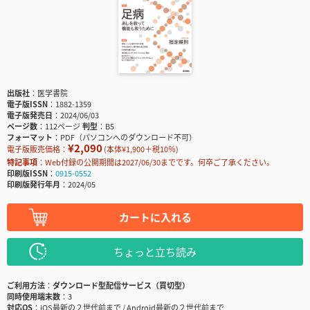
出版社
医学書院
電子版ISSN
1882-1359
電子版発売日
2024/06/03
ページ数
112ページ
判型
B5
フォーマット
PDF（パソコンへのダウンロード不可）
¥2,090
電子版販売価格：
(本体¥1,900＋税10％)
特記事項
Web付録の公開期間は2027/06/30までです。何卒ご了承ください。
印刷版ISSN
0915-0552
印刷版発行年月
2024/05
カートに入れる
ちょっと立ち読み
ご利用方法
ダウンロード型配信サービス（買切型）
同時使用端末数
3
対応OS
iOS最新の２世代前まで / Android最新の２世代前まで