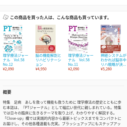
この商品を買った人は、こんな商品も買っています。
理学療法ジャー
脳の機能解剖と
理学療法ジャー
神経システムが
ナル Vol.58
リハビリテーシ
ナル Vol.58
わかれば脳卒中
No.12
ョン
No.11
リハ戦略が決...
¥2,090
¥4,950
¥2,090
¥5,280
概要
特集 足病 あしを救って機能も救うために 理学療法の歴史とともに歩
む本誌は、『PTジャーナル』として幅広い世代に親しまれている。特集
では日々の臨床に生きるテーマを取り上げ、わかりやすく解説する。
「Close-up」欄では実践的内容から最新トピックスまでをコンパクトに
お届けし、その他各種連載も充実。ブラッシュアップにもステップアッ