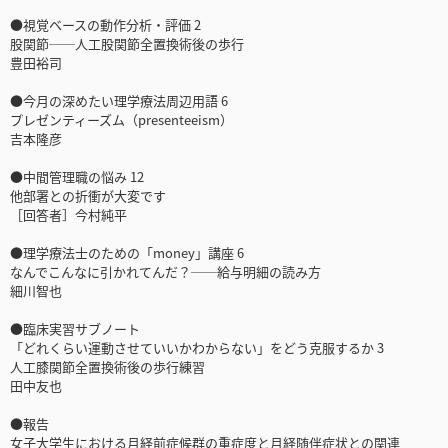
●視覚ベースの動作分析・評価 2
股関節──人工股関節全置換術後の歩行
豊田裕司
●今月の深めたい理学療法周辺用語 6
プレゼンティーズム（presenteeism）
吉本隆彦
●中間管理職の悩み 12
他部署との折衝が大変です
［回答者］今村純平
●理学療法士のための「money」講座 6
なんでこんなに引かれてんだ？──給与明細の読み方
細川智也
●臨床実習サブノート
「どれくらい運動させていいかわからない」をどう克服するか 3
人工膝関節全置換術後の歩行練習
田中友也
●報告
女子大学生における月経前症候群の重症度と月経随伴症状との関連