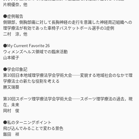
片桐優奈，他
●症例報告
側頸部，側胸部痛に対して長胸神経の走行を意識した神経周辺組織への
理学療法が有効であった車椅子バスケットボール選手の1症例
二村 涼，他
●My Current Favorite 26
ウィメンズヘルス領域での臨床活動
山本綾子
●学会印象記
第10回日本地域理学療法学会学術大会──変貌する地域社会のなかで理
学療法士の新たな役割を考える
勝又瑞葵
第10回スポーツ理学療法学会学術大会──スポーツ理学療法の過去，現
在，未来
岡村 俊
●私のターニングポイント
飛び込んでみることで変わる景色
飯田 祥