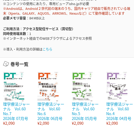
※コンテンツの使用にあたり、専用ビューアisho.jpが必要
※Androidは、Android２世代前の端末のうち、国内キャリア経由で販売されている端
末（Xperia、GALAXY、AQUOS、ARROWS、Nexusなど）にて動作確認しています
必要メモリ容量
84 MB以上
ご利用方法
アクセス型配信サービス（買切型）
同時使用端末数
1
※インターネット経由でのWEBブラウザによるアクセス参照
※導入・利用方法の詳細は
こちら
巻号一覧
理学療法ジャー
理学療法ジャー
理学療法ジャー
理学療法ジャー
ナル Vol.60
ナル Vol.60
ナル Vol.60
ナル Vol.60
No.7
No.6
No.5
No.4
2026年 07月号
2026年 06月号
2026年 05月号
2026年 04月号
¥2,090
¥2,090
¥2,090
¥2,090