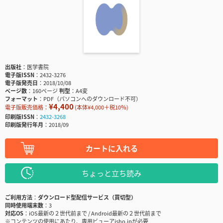
出版社
医学書院
電子版ISSN
2432-3276
電子版発売日
2018/10/08
ページ数
160ページ
判型
A4変
フォーマット
PDF（パソコンへのダウンロード不可）
¥4,400
電子版販売価格：
(本体¥4,000＋税10％)
印刷版ISSN
2432-3268
印刷版発行年月
2018/09
カートに入れる
ちょっと立ち読み
ご利用方法
ダウンロード型配信サービス（買切型）
同時使用端末数
3
対応OS
iOS最新の２世代前まで / Android最新の２世代前まで
※コンテンツの使用にあたり、専用ビューアisho.jpが必要