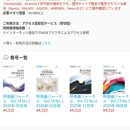
※Androidは、Android２世代前の端末のうち、国内キャリア経由で販売されている端
末（Xperia、GALAXY、AQUOS、ARROWS、Nexusなど）にて動作確認しています
必要メモリ容量
60 MB以上
ご利用方法
アクセス型配信サービス（買切型）
同時使用端末数
1
※インターネット経由でのWEBブラウザによるアクセス参照
※導入・利用方法の詳細は
こちら
巻号一覧
呼吸器ジャーナ
呼吸器ジャーナ
呼吸器ジャーナ
呼吸器ジャーナ
ル Vol.74 No.2
ル Vol.74 No.1
ル Vol.73 No.4
ル Vol.73 No.
2026年 05月号
2026年 02月号
2025年 11月号
2025年 08月号
¥4,510
¥4,510
¥4,510
¥4,510