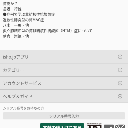
肺炎か？
長坂 行雄
●症例で学ぶ非結核性抗酸菌症
過敏性肺炎型の肺MAC症
八木 一馬・他
孤立肺結節型の肺非結核性抗酸菌（NTM）症について
朝倉 崇徳・他
isho.jpアプリ
カテゴリー
アカウントサービス
ヘルプ＆ガイド
シリアル番号をお持ちの方
シリアル番号入力