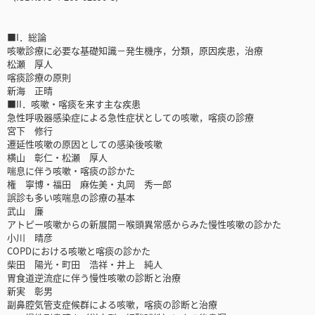
■I．総論
咳嗽診療に必要な基礎知識－発生機序，分類，原因疾患，治療
松瀬 厚人
喀痰診療の原則
新海 正晴
■II．咳嗽・喀痰を来す主な疾患
急性呼吸器感染症による急性症状としての咳嗽，喀痰の診療
宮下 修行
遷延性咳嗽の原因としての感染後咳嗽
横山 彰仁・松瀬 厚人
喘息に伴う咳嗽・喀痰の診かた
権 寧博・福田 麻佐美・丸岡 秀一郎
誤診も多い咳喘息の診療の基本
武山 廉
アトピー咳嗽からの新展開－喉頭異常感からみた慢性咳嗽の診かた
小川 晴彦
COPDにおける咳嗽と喀痰の診かた
柴田 陽光・町田 浩祥・井上 純人
胃食道逆流症に伴う慢性咳嗽の診断と治療
新実 彰男
副鼻腔気管支症候群による咳嗽，喀痰の診断と治療