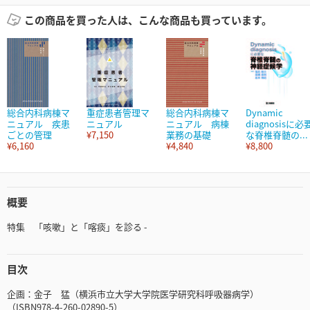
この商品を買った人は、こんな商品も買っています。
総合内科病棟マ
重症患者管理マ
総合内科病棟マ
Dynamic
ニュアル 疾患
ニュアル
ニュアル 病棟
diagnosisに必
ごとの管理
¥7,150
業務の基礎
な脊椎脊髄の...
¥6,160
¥4,840
¥8,800
概要
特集 「咳嗽」と「喀痰」を診る -
目次
企画：金子 猛（横浜市立大学大学院医学研究科呼吸器病学）
（ISBN978-4-260-02890-5）