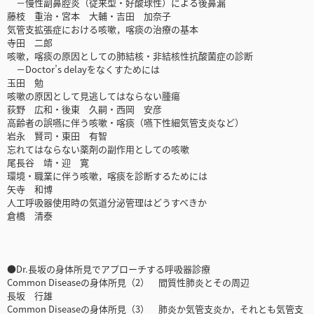
－慢性副鼻腔炎（従来型・好酸球性）による後鼻漏
藤枝 重治・宮本 大輔・吉田 加奈子
気管支拡張症における咳嗽，喀痰の治療の基本
寺田 二郎
咳嗽，喀痰の原因としての肺結核・非結核性抗酸菌症の診断
－Doctor’s delayをなくすためには
玉田 勉
咳嗽の原因として見逃してはならない腫瘍
荻野 広和・後東 久嗣・西岡 安彦
高齢者の誤嚥に伴う咳嗽・喀痰（嚥下性細気管支炎など）
岩永 賢司・東田 有智
忘れてはならない薬剤の副作用としての咳嗽
尾長谷 靖・迎 寛
環境・職業に伴う咳嗽，喀痰を診断するためには
矢寺 和博
人工呼吸器使用時の気道分泌管理はどうすべきか
倉橋 清泰
●Dr.長坂の身体所見でアプローチする呼吸器診療
Common Diseaseの身体所見（2） 間質性肺炎とその周辺
長坂 行雄
Common Diseaseの身体所見（3） 肺炎か気管支炎か，それとも気管支