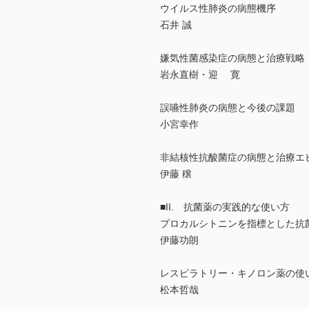
ウイルス性肺炎の病態機序
石井 誠
嫌気性菌感染症の病態と治療戦略
岩永直樹・迎 寛
誤嚥性肺炎の病態と今後の課題
小宮幸作
非結核性抗酸菌症の病態と治療エ
伊藤 穣
■II. 抗菌薬の実践的な使い方
プロカルシトニンを指標とした抗
伊藤功朗
レスピラトリー・キノロン薬の使
松本哲哉