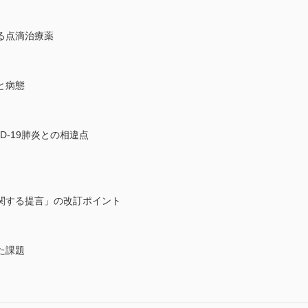
る点滴治療薬
と病態
D-19肺炎との相違点
関する提言」の改訂ポイント
た課題