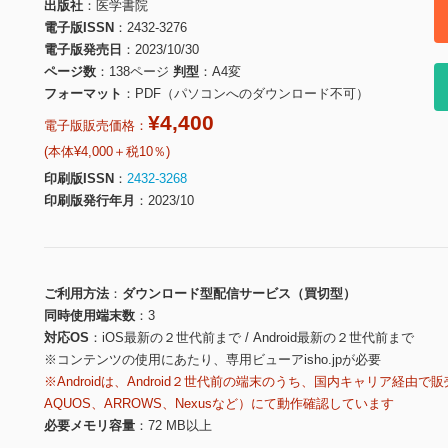
出版社
医学書院
電子版ISSN
2432-3276
電子版発売日
2023/10/30
ページ数
138ページ
判型
A4変
フォーマット
PDF（パソコンへのダウンロード不可）
¥4,400
電子版販売価格：
(本体¥4,000＋税10％)
印刷版ISSN
2432-3268
印刷版発行年月
2023/10
ご利用方法
ダウンロード型配信サービス（買切型）
同時使用端末数
3
対応OS
iOS最新の２世代前まで / Android最新の２世代前まで
※コンテンツの使用にあたり、専用ビューアisho.jpが必要
※Androidは、Android２世代前の端末のうち、国内キャリア経由で販
AQUOS、ARROWS、Nexusなど）にて動作確認しています
必要メモリ容量
72 MB以上