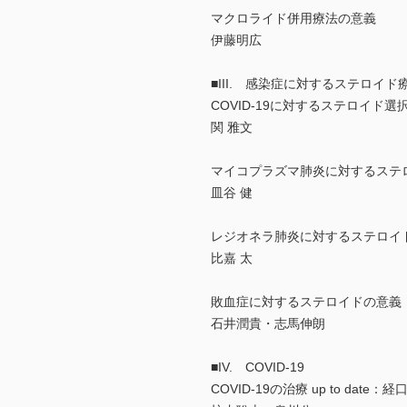
マクロライド併用療法の意義
伊藤明広
■III. 感染症に対するステロイド
COVID-19に対するステロイド選
関 雅文
マイコプラズマ肺炎に対するステ
皿谷 健
レジオネラ肺炎に対するステロイ
比嘉 太
敗血症に対するステロイドの意義
石井潤貴・志馬伸朗
■IV. COVID-19
COVID-19の治療 up to date