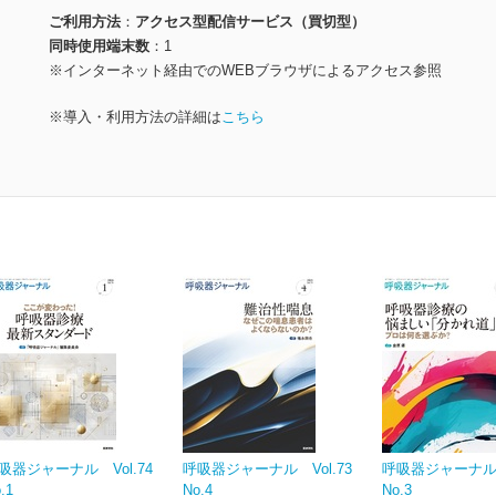
ご利用方法
アクセス型配信サービス（買切型）
同時使用端末数
1
※インターネット経由でのWEBブラウザによるアクセス参照
※導入・利用方法の詳細は
こちら
吸器ジャーナル Vol.74
呼吸器ジャーナル Vol.73
呼吸器ジャーナル V
.1
No.4
No.3