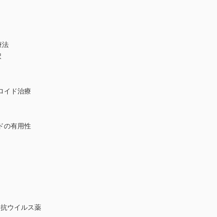
療法
択
ロイド治療
ドの有用性
：経口抗ウイルス薬