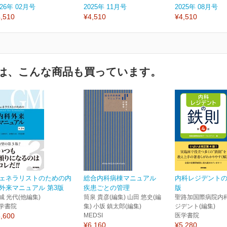
026年 02月号
2025年 11月号
2025年 08月号
,510
¥4,510
¥4,510
は、こんな商品も買っています。
ェネラリストのための内
総合内科病棟マニュアル
内科レジデントの
外来マニュアル 第3版
疾患ごとの管理
版
城 光代(他編集)
筒泉 貴彦(編集) 山田 悠史(編
聖路加国際病院内
学書院
集) 小坂 鎮太郎(編集)
ジデント(編集)
,600
MEDSI
医学書院
¥6,160
¥5,280