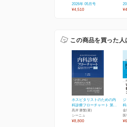
2026年 05月号
2
¥4,510
¥4
この商品を買った人
ホスピタリストのための内
ジ
科診療フローチャート 第...
科
髙岸 勝繁(著)
金
シーニュ
医
¥8,800
¥6