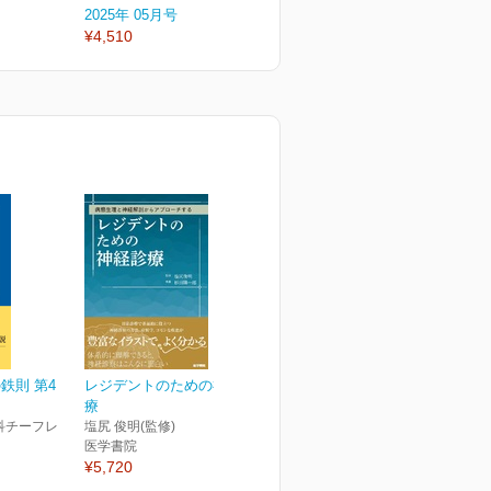
2025年 05月号
2025年 02月号
2
¥4,510
¥4,510
¥
鉄則 第4
レジデントのための神経診
療
科チーフレ
塩尻 俊明(監修)
医学書院
¥5,720