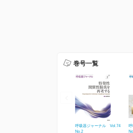
巻号一覧
呼吸器ジャーナル Vol.74
呼
No.2
No