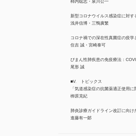
柿内聡志・泉川公一
新型コロナウイルス感染症に対す
浅井信博・三鴨廣繁
コロナ禍での深在性真菌症の疫学
住吉 誠・宮崎泰可
びまん性肺疾患の免疫療法：COVI
尾形 誠
■V. トピックス
「気道感染症の抗菌薬適正使用に
栁原克紀
肺炎診療ガイドライン改訂に向け
進藤有一郞