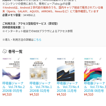
※コンテンツの使用にあたり、専用ビューアisho.jpが必要
※Androidは、Android２世代前の端末のうち、国内キャリア経由で販売されている端
末（Xperia、GALAXY、AQUOS、ARROWS、Nexusなど）にて動作確認しています
必要メモリ容量
34 MB以上
ご利用方法
アクセス型配信サービス（買切型）
同時使用端末数
1
※インターネット経由でのWEBブラウザによるアクセス参照
※導入・利用方法の詳細は
こちら
巻号一覧
呼吸器ジャーナ
呼吸器ジャーナ
呼吸器ジャーナ
呼吸器ジャーナ
ル Vol.74 No.2
ル Vol.74 No.1
ル Vol.73 No.4
ル Vol.73 No.
2026年 05月号
2026年 02月号
2025年 11月号
2025年 08月号
¥4,510
¥4,510
¥4,510
¥4,510