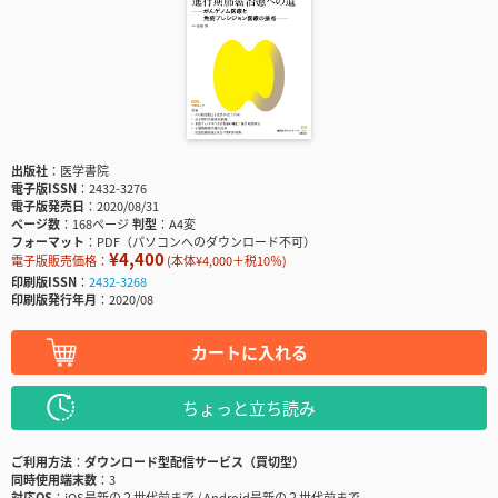
出版社
医学書院
電子版ISSN
2432-3276
電子版発売日
2020/08/31
ページ数
168ページ
判型
A4変
フォーマット
PDF（パソコンへのダウンロード不可）
¥4,400
電子版販売価格：
(本体¥4,000＋税10％)
印刷版ISSN
2432-3268
印刷版発行年月
2020/08
カートに入れる
ちょっと立ち読み
ご利用方法
ダウンロード型配信サービス（買切型）
同時使用端末数
3
対応OS
iOS最新の２世代前まで / Android最新の２世代前まで