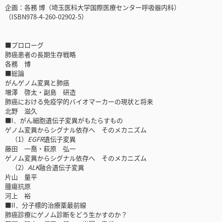
企画：各務 博（埼玉医科大学国際医療センター呼吸器内科）
（ISBN978-4-260-02902-5）
■プロローグ
肺癌患者の長期生存戦略
各務 博
■総論
がんゲノム変異と肺癌
増澤 啓太・副島 研造
肺癌における免疫学的バイオマーカーの現状と将来
北野 滋久
■I．がん細胞遺伝子変異がもたらすもの
ゲノム変異からシグナル依存へ そのメカニズム
（1）
EGFR
遺伝子変異
藤田 一喬・萩原 弘一
ゲノム変異からシグナル依存へ そのメカニズム
（2）
ALK
融合遺伝子変異
片山 量平
腫瘍抗原
河上 裕
■II．分子標的治療薬最前線
肺癌診療にゲノム診断をどう生かすのか？