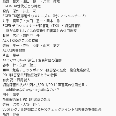
藤野 智大・須田 健一・光冨 徹哉
EGFR-TKI世代ごとの特徴
宮内 栄作・井上 彰
EGFR-TKI獲得耐性のメカニズム（特にオシメルチニブ）
井手 真亜子・大田 恵一・岡本 勇
EGFR-チロシンキナーゼ阻害剤（TKI）と細胞障害性
抗がん剤もしくは血管新生阻害薬との併用治療
長島 広相・前門戸 任
ALK-TKI薬剤ごとの特徴
佐藤 孝一・赤松 弘朗・山本 信之
ALK阻害薬耐性
片山 量平
ROS1/RET/BRAF
遺伝子変異肺癌の治療
谷本 梓・矢野 聖二
■III．免疫チェックポイント阻害薬の進化：複合免疫療法
PD-1阻害薬単剤治療効果とその特徴
有安 亮・西尾誠人
細胞障害性抗がん剤と抗PD-1/PD-L1阻害薬の併用効果：
additiveなのかsynergisticなのか？
田中 洋史
放射線治療とPD-1阻害薬の効果
佐藤 浩央・大野 達也
VEGFシグナル制御による免疫チェックポイント阻害薬の増強効果
高倉 伸幸