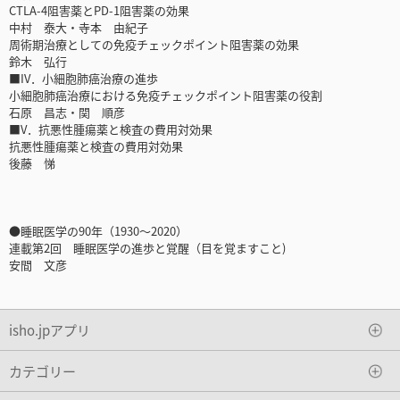
CTLA-4阻害薬とPD-1阻害薬の効果
中村 泰大・寺本 由紀子
周術期治療としての免疫チェックポイント阻害薬の効果
鈴木 弘行
■IV．小細胞肺癌治療の進歩
小細胞肺癌治療における免疫チェックポイント阻害薬の役割
石原 昌志・関 順彦
■V．抗悪性腫瘍薬と検査の費用対効果
抗悪性腫瘍薬と検査の費用対効果
後藤 悌
●睡眠医学の90年（1930～2020）
連載第2回 睡眠医学の進歩と覚醒（目を覚ますこと)
安間 文彦
isho.jpアプリ
カテゴリー