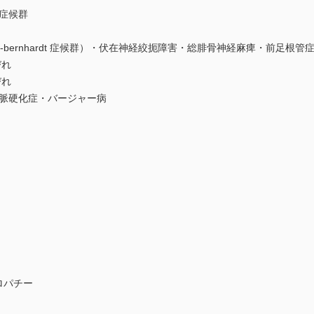
症候群
ernhardt 症候群）・伏在神経絞扼障害・総腓骨神経麻痺・前足根管症
びれ
びれ
硬化症・バージャー病
ーロパチー