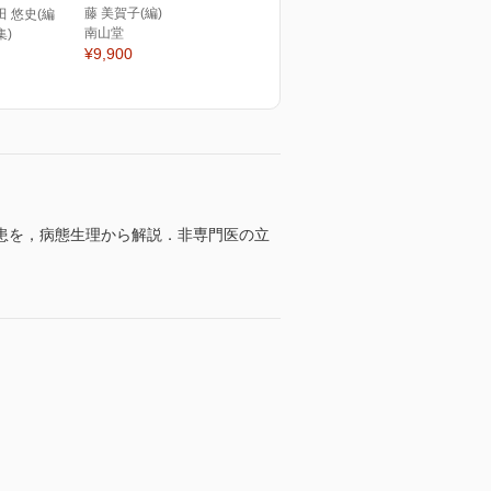
藤 美賀子(編)
田 悠史(編
南山堂
集)
¥9,900
患を，病態生理から解説．非専門医の立