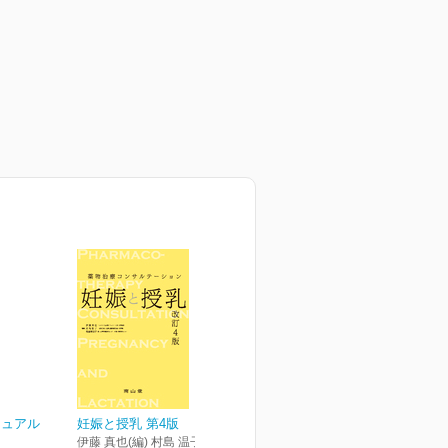
ニュアル
妊娠と授乳 第4版
伊藤 真也(編) 村島 温子(編) 後