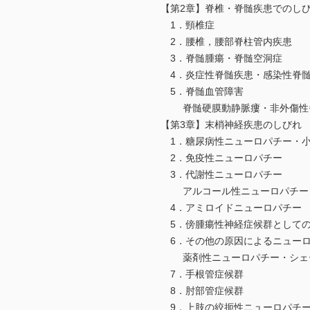
【第2章】脊椎・脊髄疾患でのし
1．頸椎症
2．腰椎，腰部脊柱管内疾患
3．脊髄腫瘍・脊髄空洞症
4．炎症性脊髄疾患・感染性脊
5．脊髄血管障害
脊髄硬膜動静脈瘻・非外傷性
【第3章】末梢神経疾患のしびれ
1．糖尿病性ニューロパチー・小
2．免疫性ニューロパチー
3．代謝性ニューロパチー
アルコール性ニューロパチー・
4．アミロイドニューロパチー
5．傍腫瘍性神経症候群としての
6．その他の原因によるニュー
薬剤性ニューロパチー・シェー
7．手根管症候群
8．肘部管症候群
9．上肢の絞扼性ニューロパチ