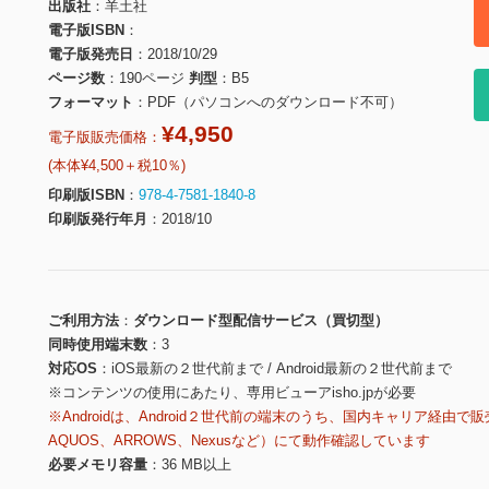
出版社
羊土社
電子版ISBN
電子版発売日
2018/10/29
ページ数
190ページ
判型
B5
フォーマット
PDF（パソコンへのダウンロード不可）
¥4,950
電子版販売価格：
(本体¥4,500＋税10％)
印刷版ISBN
978-4-7581-1840-8
印刷版発行年月
2018/10
ご利用方法
ダウンロード型配信サービス（買切型）
同時使用端末数
3
対応OS
iOS最新の２世代前まで / Android最新の２世代前まで
※コンテンツの使用にあたり、専用ビューアisho.jpが必要
※Androidは、Android２世代前の端末のうち、国内キャリア経由で販
AQUOS、ARROWS、Nexusなど）にて動作確認しています
必要メモリ容量
36 MB以上