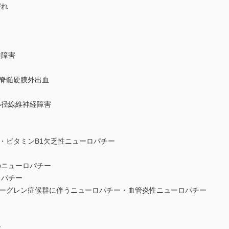
びれ
髄障害
脊髄硬膜外出血
径線維神経障害
ビタミンB1欠乏性ニューロパチー
ニューロパチー
ロパチー
グレン症候群に伴うニューロパチー・血管炎性ニューロパチー
ー