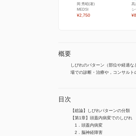
岡 秀昭(著)
髙
MEDSI
シ
¥2,750
¥8
概要
しびれのパターン（部位や経過な
場での診断・治療や，コンサルト
目次
【総論】しびれパターンの分類
【第1章】頭蓋内病変でのしびれ
1．頭蓋内病変
2．脳神経障害