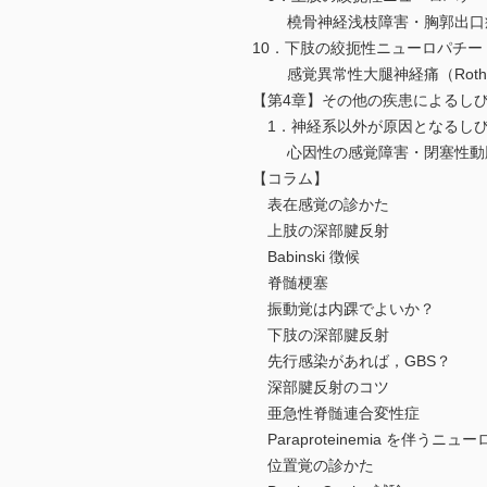
橈骨神経浅枝障害・胸郭出口
10．下肢の絞扼性ニューロパチー
感覚異常性大腿神経痛（Roth-b
【第4章】その他の疾患によるし
1．神経系以外が原因となるし
心因性の感覚障害・閉塞性動脈
【コラム】
表在感覚の診かた
上肢の深部腱反射
Babinski 徴候
脊髄梗塞
振動覚は内踝でよいか？
下肢の深部腱反射
先行感染があれば，GBS？
深部腱反射のコツ
亜急性脊髄連合変性症
Paraproteinemia を伴うニュ
位置覚の診かた