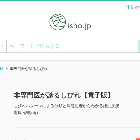
初め
ー
科
非専門医が診るしびれ
非専門医が診るしびれ【電子版】
しびれパターンによる分類と病態生理からわかる鑑別疾患
塩尻 俊明(著)