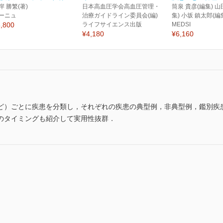
岸 勝繁(著)
日本高血圧学会高血圧管理・
筒泉 貴彦(編集) 山
ーニュ
治療ガイドライン委員会(編)
集) 小坂 鎮太郎(編
,800
ライフサイエンス出版
MEDSI
¥4,180
¥6,160
ど）ごとに疾患を分類し，それぞれの疾患の典型例，非典型例，鑑別疾
のタイミングも紹介して実用性抜群．