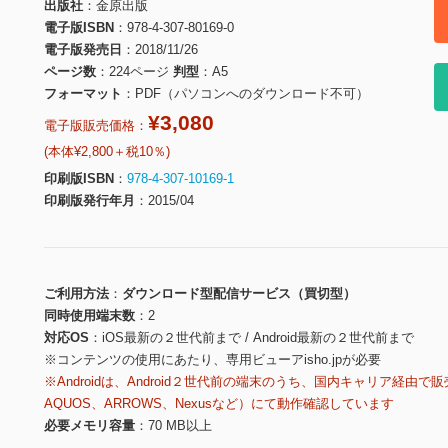
出版社
金原出版
電子版ISBN
978-4-307-80169-0
電子版発売日
2018/11/26
ページ数
224ページ
判型
A5
フォーマット
PDF（パソコンへのダウンロード不可）
¥3,080
電子版販売価格：
(本体¥2,800＋税10％)
印刷版ISBN
978-4-307-10169-1
印刷版発行年月
2015/04
ご利用方法
ダウンロード型配信サービス（買切型）
同時使用端末数
2
対応OS
iOS最新の２世代前まで / Android最新の２世代前まで
※コンテンツの使用にあたり、専用ビューアisho.jpが必要
※Androidは、Android２世代前の端末のうち、国内キャリア経由で販
AQUOS、ARROWS、Nexusなど）にて動作確認しています
必要メモリ容量
70 MB以上