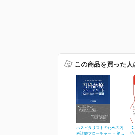
この商品を買った人
ホスピタリストのための内
I
科診療フローチャート 第...
症