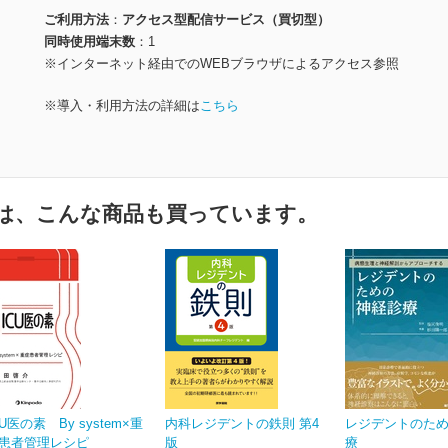
ご利用方法
アクセス型配信サービス（買切型）
同時使用端末数
1
※インターネット経由でのWEBブラウザによるアクセス参照
※導入・利用方法の詳細は
こちら
は、こんな商品も買っています。
CU医の素 By system×重
内科レジデントの鉄則 第4
レジデントのた
患者管理レシピ
版
療