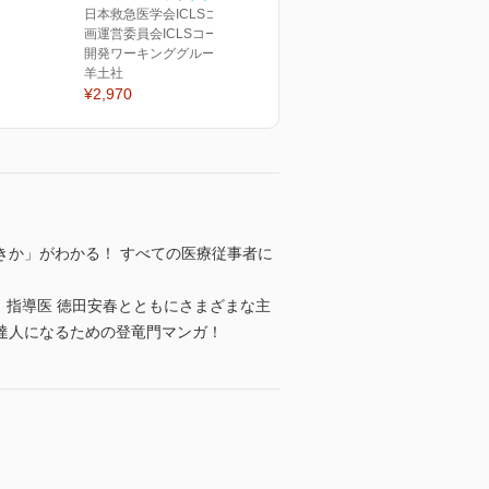
日本救急医学会ICLSコース企
画運営委員会ICLSコース教材
開発ワーキンググループ(編)
羊土社
¥2,970
きか」がわかる！ すべての医療従事者に
、指導医 徳田安春とともにさまざまな主
達人になるための登竜門マンガ！