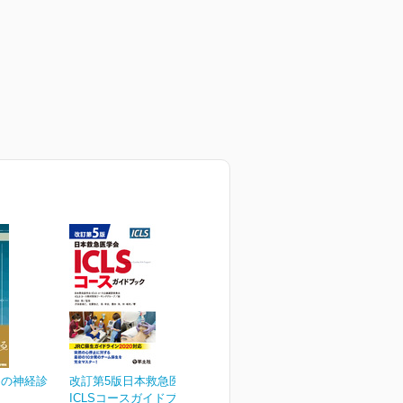
めの神経診
改訂第5版日本救急医学会
ICLSコースガイドブック