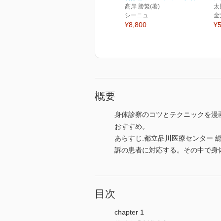
髙岸 勝繁(著)
太
シーニュ
金
¥8,800
¥5
概要
身体診察のコツとテクニックを漫
おすすめ。
あらすじ.都立品川医療センター 
訴の患者に対応する。その中で身
目次
chapter 1