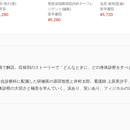
田 啓介(著)
聖路加国際病院内科チーフレ
塩尻 俊明(監修)
芳堂
ジデント(編集)
医学書院
,280
医学書院
¥5,720
¥5,280
画で解説。症候別のストーリーで「どんなときに、どの身体診察をすべ
総合診療科に配属した研修医の原田智恵と井村太郎。看護師 上原美沙子
体診察の大切さと極意を学んでいく。涙あり、笑いあり、フィジカルの