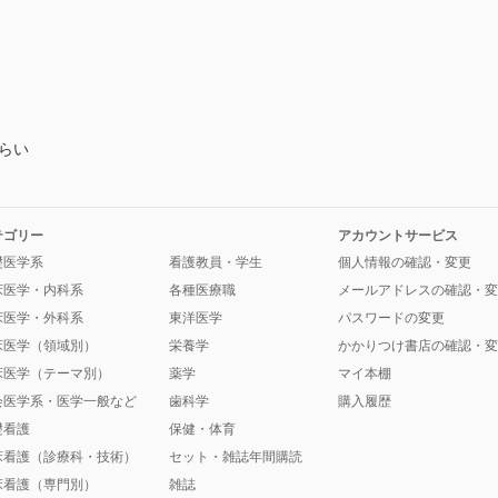
らい
テゴリー
アカウントサービス
礎医学系
看護教員・学生
個人情報の確認・変更
床医学・内科系
各種医療職
メールアドレスの確認・変
床医学・外科系
東洋医学
パスワードの変更
床医学（領域別）
栄養学
かかりつけ書店の確認・変
床医学（テーマ別）
薬学
マイ本棚
会医学系・医学一般など
歯科学
購入履歴
礎看護
保健・体育
床看護（診療科・技術）
セット・雑誌年間購読
床看護（専門別）
雑誌