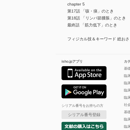
chapter 5
第17話 「咳・痰」のとき
第18話 「リンパ節腫脹」のとき
最終話 「筋力低下」のとき
フィジカル技＆キーワード 総おさ
isho.jpアプリ
カ
基
臨
臨
臨
臨
社
シリアル番号をお持ちの方
基
シリアル番号登録
臨
臨