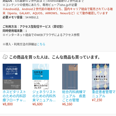
対応OS
iOS最新の２世代前まで / Android最新の２世代前まで
※コンテンツの使用にあたり、専用ビューアisho.jpが必要
※Androidは、Android２世代前の端末のうち、国内キャリア経由で販売されている端
末（Xperia、GALAXY、AQUOS、ARROWS、Nexusなど）にて動作確認しています
必要メモリ容量
54 MB以上
ご利用方法
アクセス型配信サービス（買切型）
同時使用端末数
1
※インターネット経由でのWEBブラウザによるアクセス参照
※導入・利用方法の詳細は
こちら
この商品を買った人は、こんな商品も買っています。
ホスピタリスト
ジェネラリスト
総合内科病棟マ
重症患者管理マ
のための内科診
のための内科外
ニュアル 疾患
ニュアル
療フローチャ...
来マニュアル...
ごとの管理
¥7,150
¥8,800
¥6,600
¥6,160