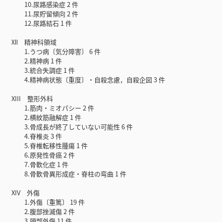
10.尿路感染症 2 件
11.尿貯留傾向 2 件
12.尿路結石 1 件
Ⅻ 精神科領域
1.うつ病〔気分障害〕 6 件
2.精神病 1 件
3.統合失調症 1 件
4.精神病状態〔重度〕・自殺念慮，自殺企図 3 件
XIII 整形外科
1.筋肉・ミオパシー 2 件
2.横紋筋融解症 1 件
3.骨成長が終了していない可能性 6 件
4.脊椎炎 3 件
5.脊椎転移性腫瘍 1 件
6.原発性骨癌 2 件
7.骨軟化症 1 件
8.骨軟骨異形成症・脊柱の弯曲 1 件
XIV 外傷
1.外傷〔重篤〕 19 件
2.腹部挫滅傷 2 件
3.頭部外傷 11 件