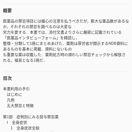
概要
医薬品の禁忌項目には細心の注意を払うべきだが，膨大な薬品数があるな
か，それぞれの禁忌を調べるのは大変な
労力を要する．本書では，添付文書よりさらに厳密に記載されている
「医薬品インタビューフォーム」を精読し，
整理・分類して1冊にまとめあげた．薬剤は厚労省が開示するNDB資料に
あるものを基本に掲載．資料にないもの
も重要な薬は収載した．薬剤処方時の煩わしい禁忌チェックから解放さ
れる，福音となる1冊だ．
目次
本書利用の手引
はじめに
凡例
五大禁忌と特徴
第1部 症例別にみる投与禁忌薬
I 全身症状
1 全身症状全般