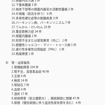
11.頭蓋内圧亢進 2 件
12.下垂体腫瘍 3 件
13.視床下部等の頭蓋内器官の活動性腫瘍 2 件
14.片頭痛〔前兆を伴う〕 6 件
15.多発性硬化症等の脱髄疾患 3 件
16.パーキンソン病，パーキンソニズム 7 件
17.てんかん・けいれん 33 件
18.重症筋無力症 34 件
19.頭蓋内腫瘍 2 件
20.知覚不全または感覚異常〔共に〕 1 件
21.脱髄性シャルコー・マリー・トゥース病 1 件
22.進行性多巣性白質脳症〔PML〕 1 件
23.馬尾障害 1 件
Ⅺ 腎・泌尿器系
1.腎機能障害 104 件
2.腎不全，高窒素血症 40 件
3.乏尿 4 件
4.無尿 14 件
5.腎結石 7 件
6.血尿 4 件
7.透析 17 件
8.排尿障害〔前立腺肥大〕，膀胱頸部に閉塞 47 件
9.尿閉〔慢性尿閉に伴う溢流性尿失禁を含む〕 4 件