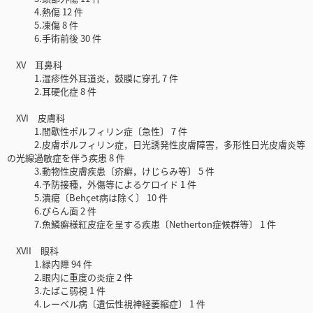
4.熱傷 12 件
5.凍傷 8 件
6.手術前後 30 件
XV 耳鼻科
1.湿疹性外耳道炎，鼓膜に穿孔 7 件
2.耳硬化症 8 件
XVI 皮膚科
1.間歇性ポルフィリン症〔急性〕 7 件
2.皮膚ポルフィリン症，日光誘発性皮膚障害，多形性日光皮膚炎等
の光線過敏症を伴う疾患 8 件
3.動物性皮膚疾患〔疥癬，けじらみ等〕 5 件
4.予防接種，外傷等によるケロイド 1 件
5.潰瘍〔Behçet病は除く〕 10 件
6.びらん面 2 件
7.魚鱗癬様紅皮症を呈する疾患〔Netherton症候群等〕 1 件
XVII 眼科
1.緑内障 94 件
2.眼内に重度の炎症 2 件
3.たばこ弱視 1 件
4.レーベル病〔遺伝性視神経萎縮症〕 1 件