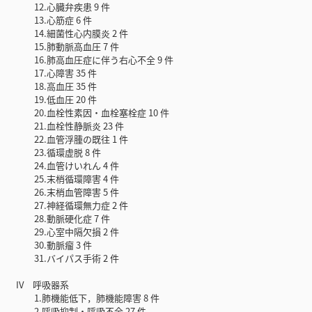
12.心臓弁疾患 9 件
13.心筋症 6 件
14.細菌性心内膜炎 2 件
15.肺動脈高血圧 7 件
16.肺高血圧症に伴う右心不全 9 件
17.心障害 35 件
18.高血圧 35 件
19.低血圧 20 件
20.血栓性素因・血栓塞栓症 10 件
21.血栓性静脈炎 23 件
22.血管浮腫の既往 1 件
23.循環虚脱 8 件
24.血管けいれん 4 件
25.末梢循環障害 4 件
26.末梢血管障害 5 件
27.神経循環無力症 2 件
28.動脈硬化症 7 件
29.心室中隔欠損 2 件
30.動脈瘤 3 件
31.バイパス手術 2 件
IV 呼吸器系
1.肺機能低下，肺機能障害 8 件
2.呼吸抑制・呼吸不全 27 件