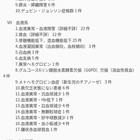
9.膵炎・膵臓障害 6 件
10.デュビン・ジョンソン症候群 1 件
VII 血液系
1.血液異常・血液障害〔詳細不詳〕 23 件
2.貧血〔詳細不詳〕 12 件
3.骨髄機能低下，造血機能低下 25 件
4.血液凝固異常〔出血傾向，血栓傾向〕 3 件
5.白血病 3 件
6.血友病 5 件
7.異常ヘモグロビン 1 件
8.グルコース6リン酸脱水素酵素欠損〔G6PD〕欠損（溶血性貧血）
4 件
9.メトヘモグロビン血症〔新生児のチアノーゼ〕 3 件
10.鉄欠乏状態にない患者 6 件
11.血液異常・汎血球減少 1 件
12.血液異常・Hb低下 1 件
13.血液異常・白血球減少 4 件
14.血液異常・無顆粒球症 1 件
15.血液異常・好中球数減少 1 件
16.血液異常・血小板減少 4 件
17.鎌状赤血球貧血 1 件