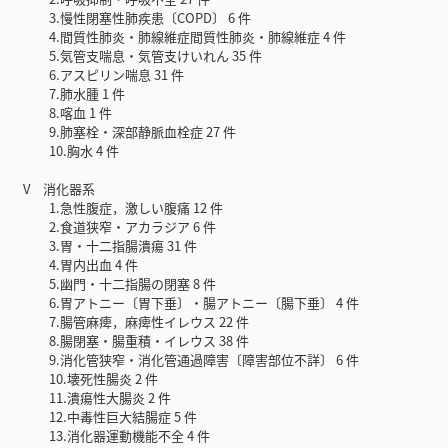
3.慢性閉塞性肺疾患〔COPD〕 6 件
4.間質性肺炎・肺線維症間質性肺炎・肺線維症 4 件
5.気管支喘息・気管支けいれん 35 件
6.アスピリン喘息 31 件
7.肺水腫 1 件
8.喀血 1 件
9.肺塞栓・深部静脈血栓症 27 件
10.胸水 4 件
V 消化器系
1.急性腹症，激しい腹痛 12 件
2.食道狭窄・アカラジア 6 件
3.胃・十二指腸潰瘍 31 件
4.胃内出血 4 件
5.幽門・十二指腸の閉塞 8 件
6.胃アトニー〔胃下垂〕・腸アトニー〔腸下垂〕 4 件
7.腸管麻痺，麻痺性イレウス 22 件
8.腸閉塞・腸重積・イレウス 38 件
9.消化管狭窄・消化管通過障害〔障害部位不詳〕 6 件
10.壊死性腸炎 2 件
11.潰瘍性大腸炎 2 件
12.中毒性巨大結腸症 5 件
13.消化器運動機能不全 4 件