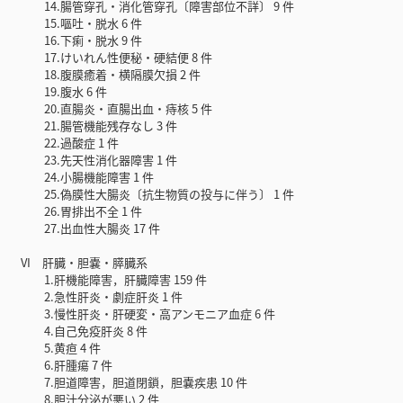
14.腸管穿孔・消化管穿孔〔障害部位不詳〕 9 件
15.嘔吐・脱水 6 件
16.下痢・脱水 9 件
17.けいれん性便秘・硬結便 8 件
18.腹膜癒着・横隔膜欠損 2 件
19.腹水 6 件
20.直腸炎・直腸出血・痔核 5 件
21.腸管機能残存なし 3 件
22.過酸症 1 件
23.先天性消化器障害 1 件
24.小腸機能障害 1 件
25.偽膜性大腸炎〔抗生物質の投与に伴う〕 1 件
26.胃排出不全 1 件
27.出血性大腸炎 17 件
VI 肝臓・胆嚢・膵臓系
1.肝機能障害，肝臓障害 159 件
2.急性肝炎・劇症肝炎 1 件
3.慢性肝炎・肝硬変・高アンモニア血症 6 件
4.自己免疫肝炎 8 件
5.黄疸 4 件
6.肝腫瘍 7 件
7.胆道障害，胆道閉鎖，胆嚢疾患 10 件
8.胆汁分泌が悪い 2 件