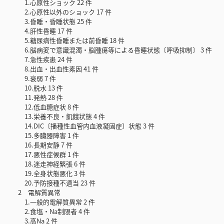
1.心原性ショック 22 件
2.心原性以外のショック 17 件
3.昏睡・昏睡状態 25 件
4.肝性昏睡 17 件
5.糖尿病性昏睡または前昏睡 18 件
6.脳病変で意識混濁・脳腫瘍等による昏睡状態〔呼吸抑制〕 3 件
7.急性疾患 24 件
8.出血・出血性素因 41 件
9.衰弱 7 件
10.脱水 13 件
11.発熱 28 件
12.低血糖症状 8 件
13.栄養不良・飢餓状態 4 件
14.DIC〔播種性血管内血液凝固症〕状態 3 件
15.多臓器障害 1 件
16.長期安静 7 件
17.悪性症候群 1 件
18.迷走神経緊張 6 件
19.全身状態悪化 3 件
20.予防接種不適当 23 件
2 電解質異常
1.一般的電解質異常 2 件
2.食塩・Na制限者 4 件
3.高Na 2 件