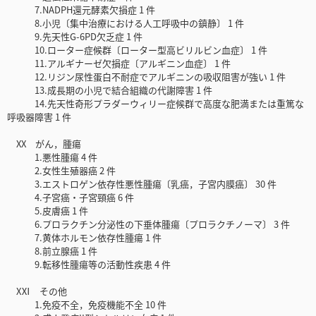
7.NADPH還元酵素欠損症 1 件
8.小児〔集中治療における人工呼吸中の鎮静〕 1 件
9.先天性G-6PD欠乏症 1 件
10.ローター症候群〔ローター型高ビリルビン血症〕 1 件
11.アルギナーゼ欠損症〔アルギニン血症〕 1 件
12.リジン尿性蛋白不耐症でアルギニンの吸収阻害が強い 1 件
13.成長期の小児で結合組織の代謝障害 1 件
14.先天性奇形プラダーウィリー症候群で高度な肥満または重篤な
呼吸器障害 1 件
XX がん，腫瘍
1.悪性腫瘍 4 件
2.女性生殖器癌 2 件
3.エストロゲン依存性悪性腫瘍〔乳癌，子宮内膜癌〕 30 件
4.子宮癌・子宮頸癌 6 件
5.皮膚癌 1 件
6.プロラクチン分泌性の下垂体腫瘍〔プロラクチノーマ〕 3 件
7.黄体ホルモン依存性腫瘍 1 件
8.前立腺癌 1 件
9.転移性腫瘍等の活動性疾患 4 件
XⅪ その他
1.免疫不全，免疫機能不全 10 件