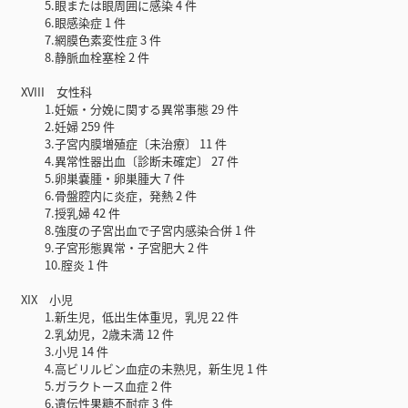
5.眼または眼周囲に感染 4 件
6.眼感染症 1 件
7.網膜色素変性症 3 件
8.静脈血栓塞栓 2 件
XVIII 女性科
1.妊娠・分娩に関する異常事態 29 件
2.妊婦 259 件
3.子宮内膜増殖症〔未治療〕 11 件
4.異常性器出血〔診断未確定〕 27 件
5.卵巣嚢腫・卵巣腫大 7 件
6.骨盤腔内に炎症，発熱 2 件
7.授乳婦 42 件
8.強度の子宮出血で子宮内感染合併 1 件
9.子宮形態異常・子宮肥大 2 件
10.腟炎 1 件
XIX 小児
1.新生児，低出生体重児，乳児 22 件
2.乳幼児，2歳未満 12 件
3.小児 14 件
4.高ビリルビン血症の未熟児，新生児 1 件
5.ガラクトース血症 2 件
6.遺伝性果糖不耐症 3 件