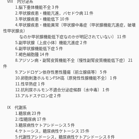
VIII 内分泌系
1.脳下垂体機能不全 3 件
2.甲状腺疾患・機能亢進，バセドウ病 11 件
3.甲状腺疾患・機能低下 10 件
4.甲状腺疾患・機能異常〔甲状腺中毒症（甲状腺機能亢進症，破壊
性甲状腺炎）
なのか甲状腺機能低下症なのかが明記されていない〕 11 件
5.副甲状腺〔上皮小体〕機能亢進症 2 件
6.副甲状腺機能低下症 5 件
7.褐色細胞腫 14 件
8.アジソン病・副腎皮質機能不全〔慢性副腎皮質機能低下症〕 21
件
9.アンドロゲン依存性悪性腫瘍〔前立腺癌等〕 5 件
10.卵胞刺激ホルモンFSH高〔原発性性腺機能不全〕 1 件
11.性早熟症 1 件
12.抗利尿ホルモン不適合分泌症候群〔水中毒〕 1 件
13.アルドステロン症 2 件
IX 代謝系
1.糖尿病 23 件
2.I型糖尿病 17 件
3.糖尿病性ケトアシドーシス 5 件
4.ケトーシス，糖尿病性ケトーシス 15 件
5.代謝性アシドーシス，糖尿病性ケトアシドーシス 8 件