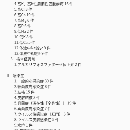
4.高K，高K性周期性四肢麻痺 16 件
5.高Cl 3 件
6.高Ca 19 件
7.高Mg 6 件
8.高P 6 件
9.低Na 2 件
10.低K 8 件
11.低Ca 5 件
12.体液中Na減少 9 件
13.体液中K減少 9 件
3 検査値異常
1.アルカリフォスファターゼ値上昇 2 件
II 感染症
1.一般的な感染症 39 件
2.細菌皮膚感染症 8 件
3.結核 15 件
4.皮膚結核 3 件
5.真菌症〔深在性［全身性］〕 19 件
6.真菌皮膚感染症 7 件
7.ウイルス性感染症〔肛門〕 3 件
8.ウイルス皮膚感染症 5 件
9.水痘 1 件