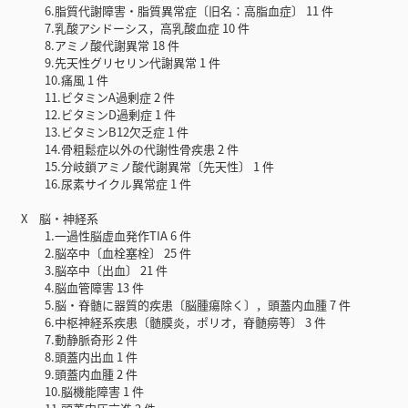
6.脂質代謝障害・脂質異常症〔旧名：高脂血症〕 11 件
7.乳酸アシドーシス，高乳酸血症 10 件
8.アミノ酸代謝異常 18 件
9.先天性グリセリン代謝異常 1 件
10.痛風 1 件
11.ビタミンA過剰症 2 件
12.ビタミンD過剰症 1 件
13.ビタミンB12欠乏症 1 件
14.骨粗鬆症以外の代謝性骨疾患 2 件
15.分岐鎖アミノ酸代謝異常〔先天性〕 1 件
16.尿素サイクル異常症 1 件
X 脳・神経系
1.一過性脳虚血発作TIA 6 件
2.脳卒中〔血栓塞栓〕 25 件
3.脳卒中〔出血〕 21 件
4.脳血管障害 13 件
5.脳・脊髄に器質的疾患〔脳腫瘍除く〕，頭蓋内血腫 7 件
6.中枢神経系疾患〔髄膜炎，ポリオ，脊髄癆等〕 3 件
7.動静脈奇形 2 件
8.頭蓋内出血 1 件
9.頭蓋内血腫 2 件
10.脳機能障害 1 件