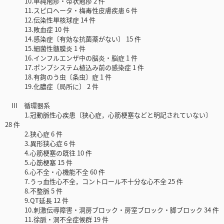
10.単純疱疹・帯状疱疹 2 件
11.スピロヘータ・梅毒性皮膚疾患 6 件
12.伝染性単核球症 14 件
13.敗血症 10 件
14.感染症〔有効な抗菌薬がない〕 15 件
15.細菌性髄膜炎 1 件
16.インフルエンザ中の脳炎・脳症 1 件
17.ポンプシステム植込み前の感染症 1 件
18.有鉤のう虫〔条虫〕症 1 件
19.化膿症〔局所に〕 2 件
III 循環器系
1.冠動脈性心疾患〔狭心症，心筋梗塞などと明記されていない〕
28 件
2.狭心症 6 件
3.異形狭心症 6 件
4.心筋梗塞の既往 10 件
5.心筋梗塞 15 件
6.心不全・心機能不全 60 件
7.うっ血性心不全，コントロール不十分な心不全 25 件
8.不整脈 5 件
9.QT延長 12 件
10.刺激伝導障害・洞房ブロック・房室ブロック・脚ブロック 34 件
11.徐脈・洞不全症候群 19 件