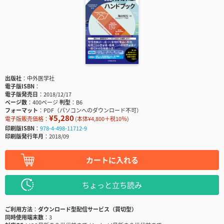
出版社
中外医学社
電子版ISBN
電子版発売日
2018/12/17
ページ数
400ページ
判型
B6
フォーマット
PDF（パソコンへのダウンロード不可）
¥5,280
電子版販売価格：
(本体¥4,800＋税10％)
印刷版ISBN
978-4-498-11712-9
印刷版発行年月
2018/09
カートに入れる
ちょっと立ち読み
ご利用方法
ダウンロード型配信サービス（買切型）
同時使用端末数
3