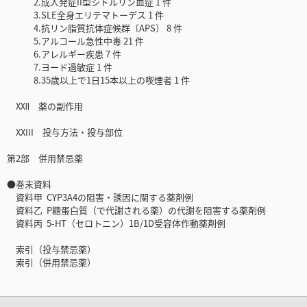
2.成人発症II型シトルリン血症 1 件
3.SLE全身エリテマトーデス 1 件
4.抗リン脂質抗体症候群〔APS〕 8 件
5.アルコール急性中毒 21 件
6.アレルギー疾患 7 件
7.ヨード過敏症 1 件
8.35歳以上で1日15本以上の喫煙者 1 件
XⅫ 薬の副作用
XXIII 投与方法・投与部位
第2部 併用禁忌薬
●巻末資料
資料甲 CYP3A4の阻害・誘因に関する薬剤例
資料乙 P糖蛋白質（で代謝される薬）の代謝を阻害する薬剤例
資料丙 5-HT（セロトニン）1B/1D受容体作動薬剤例
索引（投与禁忌薬）
索引（併用禁忌薬）