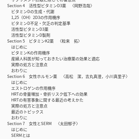
Section 4 活性型ビタミンD3薬 〈岡野浩哉〉
ビタミンDの生成・代謝
1,25（OH）2D3の作用機序
ビタミンD不足・欠乏の判定基準
活性型ビタミンD3薬
活性型ビタミンD製剤
Section 5 ビタミンK2薬 〈粒来 拓〉
はじめに
ビタミンKの作用機序
産婦人科医が知っておきたい治療薬の効果と適応
実際の処方と注意点
おわりに
Section 6 女性ホルモン薬 〈高松 潔，吉丸真澄，小川真里子〉
はじめに
エストロゲンの作用機序
HRTの骨量増加・骨折リスク低下への効果
HRTの有害事象に関する最近の考えかた
実際の処方と注意点
最近のトピックス
おわりに
Section 7 女性とSERM 〈太田郁子〉
はじめに
SERMとは