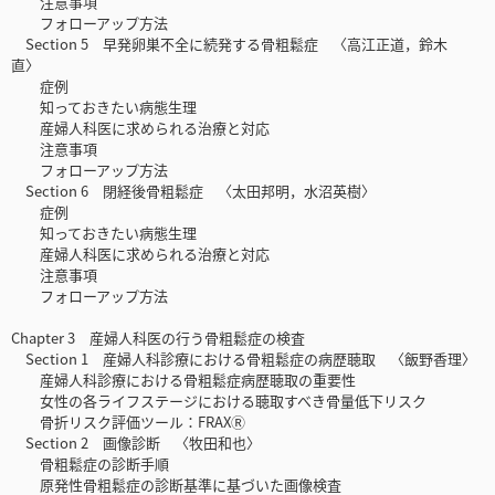
注意事項
フォローアップ方法
Section 5 早発卵巣不全に続発する骨粗鬆症 〈高江正道，鈴木
直〉
症例
知っておきたい病態生理
産婦人科医に求められる治療と対応
注意事項
フォローアップ方法
Section 6 閉経後骨粗鬆症 〈太田邦明，水沼英樹〉
症例
知っておきたい病態生理
産婦人科医に求められる治療と対応
注意事項
フォローアップ方法
Chapter 3 産婦人科医の行う骨粗鬆症の検査
Section 1 産婦人科診療における骨粗鬆症の病歴聴取 〈飯野香理〉
産婦人科診療における骨粗鬆症病歴聴取の重要性
女性の各ライフステージにおける聴取すべき骨量低下リスク
骨折リスク評価ツール：FRAXⓇ
Section 2 画像診断 〈牧田和也〉
骨粗鬆症の診断手順
原発性骨粗鬆症の診断基準に基づいた画像検査