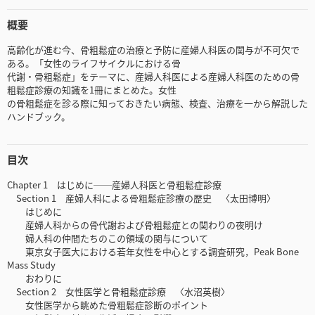
概要
高齢化が進む今、骨粗鬆症の治療と予防に産婦人科医の関与が不可欠で
ある。「女性のライフサイクルにおける骨
代謝・骨粗鬆症」をテーマに、産婦人科医による産婦人科医のための骨
粗鬆症診療の知識を1冊にまとめた。女性
の骨粗鬆症を診る際に知っておきたい病態、検査、治療を一から解説した
ハンドブック。
目次
Chapter 1 はじめに──産婦人科医と骨粗鬆症診療
Section 1 産婦人科による骨粗鬆症診療の歴史 〈太田博明〉
はじめに
産婦人科からの骨代謝および骨粗鬆症との関わりの夜明け
婦人科の仲間たちのこの領域の関与について
東京女子医大における若年女性を中心とする調査研究，Peak Bone
Mass Study
おわりに
Section 2 女性医学と骨粗鬆症診療 〈水沼英樹〉
女性医学から眺めた骨粗鬆症診断のポイント