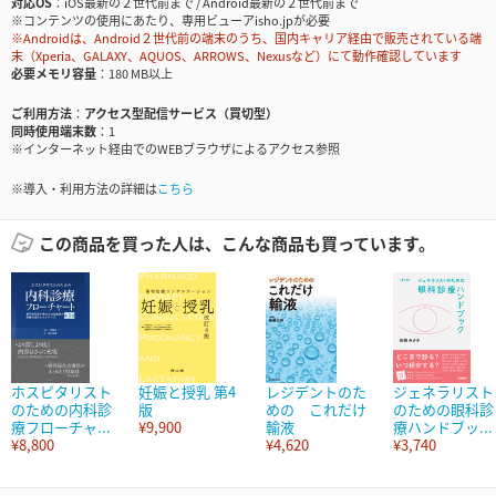
対応OS
iOS最新の２世代前まで / Android最新の２世代前まで
※コンテンツの使用にあたり、専用ビューアisho.jpが必要
※Androidは、Android２世代前の端末のうち、国内キャリア経由で販売されている端
末（Xperia、GALAXY、AQUOS、ARROWS、Nexusなど）にて動作確認しています
必要メモリ容量
180 MB以上
ご利用方法
アクセス型配信サービス（買切型）
同時使用端末数
1
※インターネット経由でのWEBブラウザによるアクセス参照
※導入・利用方法の詳細は
こちら
この商品を買った人は、こんな商品も買っています。
ホスピタリスト
妊娠と授乳 第4
レジデントのた
ジェネラリスト
のための内科診
版
めの これだけ
のための眼科診
療フローチャ...
¥9,900
輸液
療ハンドブッ...
¥8,800
¥4,620
¥3,740