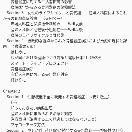
骨粗鬆症に対する生活習慣病の影響
女性医学からみる骨粗鬆症の薬物療法
Section 3 女性のライフサイクルと骨代謝──産婦人科医によるこれ
からの骨粗鬆症診療 〈寺内公一〉
産婦人科医と閉経後骨粗鬆症──WHI以前
産婦人科医と閉経後骨粗鬆症──WHI以後
女性のライフサイクルと骨代謝
Section 4 行政的な視点からみた骨粗鬆症検診および治療の現状と課
題 〈倉澤健太郎〉
はじめに
わが国における健康づくり対策と健康日本21（第2次）
スマート・ライフ・プロジェクト
骨粗鬆症検診
産婦人科医における骨粗鬆症対策
終わりに
Chapter 2
Section 1 性腺機能不全に続発する骨粗鬆症 〈安井敏之〉
症例
知っておきたい病態生理
産婦人科医に求められる治療と対応
注意事項（治療する上で見逃してはならないこと）
フォローアップ方法
Section 2 やせに伴う無月経に続発する骨粗鬆症──神経性やせ症，