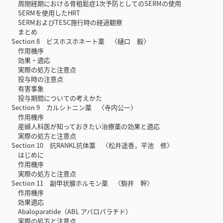
周閉経期における骨粗鬆症1次予防としてのSERMの使用
SERMを使用したHRT
SERMおよびTESC施行時の経過観察
まとめ
Section 8 ビスホスホネート薬 〈樋口 毅〉
作用機序
効果・適応
実際の処方と注意点
投与時の注意点
有害事象
投与期間についての考えかた
Section 9 カルシトニン薬 〈寺内公一〉
作用機序
産婦人科医が知っておきたい治療薬の効果と適応
実際の処方と注意点
Section 10 抗RANKL抗体薬 〈松井遥香，平池 修〉
はじめに
作用機序
実際の処方と注意点
Section 11 副甲状腺ホルモン薬 〈駒井 幹〉
作用機序
効果適応
Abaloparatide（ABL アバロパラチド）
実際の処方と注意点