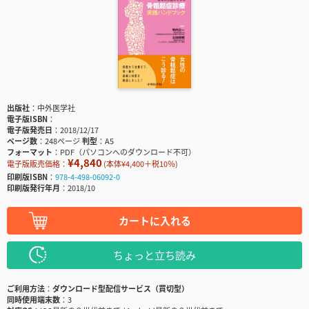
出版社
中外医学社
電子版ISBN
電子版発売日
2018/12/17
ページ数
248ページ
判型
A5
フォーマット
PDF（パソコンへのダウンロード不可）
¥4,840
電子版販売価格：
(本体¥4,400＋税10％)
印刷版ISBN
978-4-498-06092-0
印刷版発行年月
2018/10
カートに入れる
ちょっと立ち読み
ご利用方法
ダウンロード型配信サービス（買切型）
同時使用端末数
3