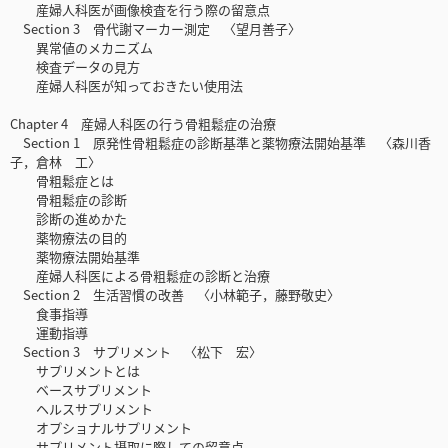
産婦人科医が画像検査を行う際の留意点
Section 3 骨代謝マーカー測定 〈望月善子〉
異常値のメカニズム
検査データの見方
産婦人科医が知っておきたい使用法
Chapter 4 産婦人科医の行う骨粗鬆症の治療
Section 1 原発性骨粗鬆症の診断基準と薬物療法開始基準 〈森川香
子，倉林 工〉
骨粗鬆症とは
骨粗鬆症の診断
診断の進めかた
薬物療法の目的
薬物療法開始基準
産婦人科医による骨粗鬆症の診断と治療
Section 2 生活習慣の改善 〈小林範子，藤野敬史〉
食事指導
運動指導
Section 3 サプリメント 〈松下 宏〉
サプリメントとは
ベースサプリメント
ヘルスサプリメント
オプショナルサプリメント
サプリメント摂取に際しての留意点