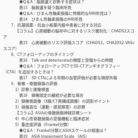
◉Q＆A：脳振盪と診断する症状は？
表13 脳振盪を疑う臨床所見
◉Q＆A：びまん性軸索損傷に特徴的なMRI所見は？
表14 びまん性軸索損傷のMRI所見
7．抗凝固薬・抗血小板薬内服中患者に対する対応
【コラム】心房細動の脳卒中に対するリスク層別化：CHADS2スコ
ア
表15 心房細動のリスク評価スコア（CHADS2，CHA2DS2-VASc
スコア）
8．CTフォローアップのタイミング
表16 Talk and deteriorateの頻度と受傷からの時間
◉Q＆A：フォローアップCTで3D-CTアンギオグラフィー
（CTA）を追加するときは？
表17 3D-CTAによる早期の血管評価が必要な頭部外傷
9．脊椎・脊髄損傷の評価
1）診察と画像検査
表18 頸椎固定の継続が必要な場合
2）頸椎側面像（X線/CT再構成画像）の読影ポイント
3）損傷高位（運動・感覚障害）の診察
【コラム】ASIAの脊髄損傷神経診察シート
4）中心性脊髄損傷の受傷機転と臨床症状
5）重症度評価（Frankel分類）
◉Q＆A：Frankel分類とASIAスケールの相違は？
表19 ASIA Impairment Scale （AIS）