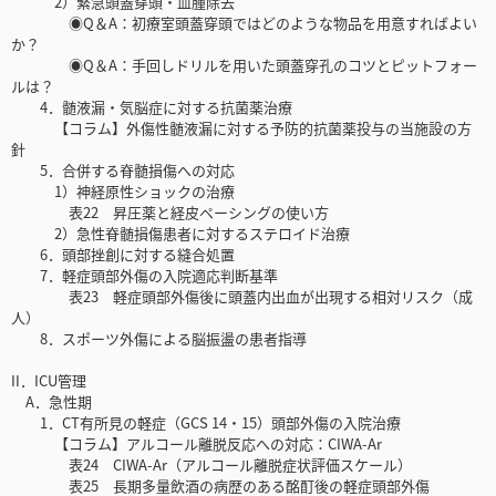
2）緊急頭蓋穿頭・血腫除去
◉Q＆A：初療室頭蓋穿頭ではどのような物品を用意すればよい
か？
◉Q＆A：手回しドリルを用いた頭蓋穿孔のコツとピットフォー
ルは？
4．髄液漏・気脳症に対する抗菌薬治療
【コラム】外傷性髄液漏に対する予防的抗菌薬投与の当施設の方
針
5．合併する脊髄損傷への対応
1）神経原性ショックの治療
表22 昇圧薬と経皮ペーシングの使い方
2）急性脊髄損傷患者に対するステロイド治療
6．頭部挫創に対する縫合処置
7．軽症頭部外傷の入院適応判断基準
表23 軽症頭部外傷後に頭蓋内出血が出現する相対リスク（成
人）
8．スポーツ外傷による脳振盪の患者指導
II．ICU管理
A．急性期
1．CT有所見の軽症（GCS 14・15）頭部外傷の入院治療
【コラム】アルコール離脱反応への対応：CIWA-Ar
表24 CIWA-Ar（アルコール離脱症状評価スケール）
表25 長期多量飲酒の病歴のある酩酊後の軽症頭部外傷