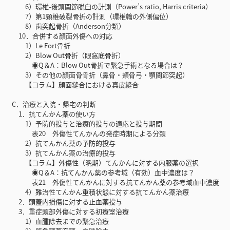
6）環椎-後頭関節脱臼の計測（Power’s ratio, Harris criteria）
7）第1頸椎破裂骨折の計測（環椎輪の外側偏位）
8）歯突起骨折（Anderson分類）
10．合併する顔面外傷への対応
1）Le Fort骨折
2）Blow Out骨折（眼窩底骨折）
◉Q＆A：Blow Out骨折で緊急手術となる場合は？
3）その他の顔面骨骨折（鼻骨・頬骨弓・顎関節突起）
【コラム】顔面縫合における真皮縫合
C．治療と入院・帰宅の判断
1．抗てんかん薬の使い方
1）予防的投与と治療的投与の適応と投与期間
表20 外傷性てんかんの発症時期による分類
2）抗てんかん薬の予防的投与
3）抗てんかん薬の治療的投与
【コラム】外傷性（晩期）てんかんに対する内服薬の選択
◉Q＆A：抗てんかん薬の参考域（有効）血中濃度は？
表21 外傷性てんかんに対する抗てんかん薬の参考域血中濃度
4）難治性てんかん重積状態に対する抗てんかん薬治療
2．頭蓋内損傷に対する止血薬投与
3．重症頭部外傷に対する初療室治療
1）血腫除去までの緊急治療