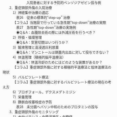
入院患者に対する予防的ベンゾジアゼピン投与例
2．重症頭部外傷の入院治療
1）神経集中治療の適応
表26 従来の標準的“step-up” 治療
【コラム】当施設で行っている急性期“top-down”治療の実際
表27 急性期“top-down”治療の実施例
◉Q＆A：血腫除去術の際には外減圧術を行うべき？
2）呼吸・循環管理
◉Q＆A：気管切開はいつ行うか？
3）輸液管理と高浸透圧利尿薬
◉Q＆A：マンニトールは頭蓋内出血に対して投与できない？
4）体温管理（積極的脳平温療法）
◉Q＆A：体温冷却のためにはどのような装置があるか？
【コラム】重症頭部外傷に対する積極的平温療法と低体温療法の
現状
5）バルビツレート療法
【コラム】重症頭部外傷に対するバルビツレート療法の現在の考
え方
6）プロポフォール，デクスメデトミジン
7）栄養管理
8）静脈血栓塞栓症の予防
表28 未分画ヘパリン中和のためのプロタミンの投与
3．重症頭部外傷のモニタリング
1）水分バランス・血漿浸透圧・血糖値