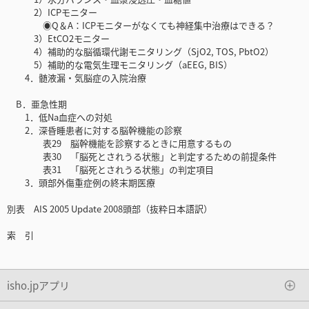
2）ICPモニター
◉Q＆A：ICPモニターがなくても神経集中治療はできる？
3）EtCO2モニター
4）補助的な脳循環代謝モニタリング（SjO2, TOS, PbtO2）
5）補助的な電気生理モニタリング（aEEG, BIS）
4．髄液漏・気脳症の入院治療
B．亜急性期
1．低Na血症への対処
2．深昏睡患者に対する脳幹機能の診察
表29 脳幹機能を診察するときに用意するもの
表30 「脳死とされうる状態」と判定するための前提条件
表31 「脳死とされうる状態」の判定項目
3．頭部外傷重症例の終末期医療
別表 AIS 2005 Update 2008頭部（抜粋日本語訳）
索 引
isho.jpアプリ