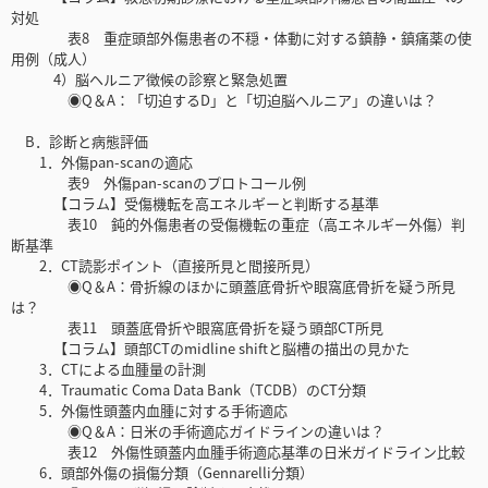
対処
表8 重症頭部外傷患者の不穏・体動に対する鎮静・鎮痛薬の使
用例（成人）
4）脳ヘルニア徴候の診察と緊急処置
◉Q＆A：「切迫するD」と「切迫脳ヘルニア」の違いは？
B．診断と病態評価
1．外傷pan-scanの適応
表9 外傷pan-scanのプロトコール例
【コラム】受傷機転を高エネルギーと判断する基準
表10 鈍的外傷患者の受傷機転の重症（高エネルギー外傷）判
断基準
2．CT読影ポイント（直接所見と間接所見）
◉Q＆A：骨折線のほかに頭蓋底骨折や眼窩底骨折を疑う所見
は？
表11 頭蓋底骨折や眼窩底骨折を疑う頭部CT所見
【コラム】頭部CTのmidline shiftと脳槽の描出の見かた
3．CTによる血腫量の計測
4．Traumatic Coma Data Bank（TCDB）のCT分類
5．外傷性頭蓋内血腫に対する手術適応
◉Q＆A：日米の手術適応ガイドラインの違いは？
表12 外傷性頭蓋内血腫手術適応基準の日米ガイドライン比較
6．頭部外傷の損傷分類（Gennarelli分類）