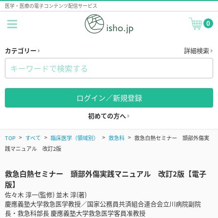
医学・医療の電子コンテンツ配信サービス
0
カテゴリー
詳細検索
ログイン／新規登録
初めての方へ
TOP
すべて
臨床医学（領域別）
救急科
救急白熱セミナー 頭部外傷実
践マニュアル 改訂2版
救急白熱セミナー 頭部外傷実践マニュアル 改訂2版【電子
版】
佐々木 淳一(監修) 並木 淳(著)
慶應義塾大学救急医学教授／国家公務員共済組合連合会立川病院副院
長・救急科部長 慶應義塾大学救急医学客員准教授