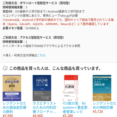
ご利用方法
ダウンロード型配信サービス（買切型）
同時使用端末数
3
対応OS
iOS最新の２世代前まで / Android最新の２世代前まで
※コンテンツの使用にあたり、専用ビューアisho.jpが必要
※Androidは、Android２世代前の端末のうち、国内キャリア経由で販売されている端
末（Xperia、GALAXY、AQUOS、ARROWS、Nexusなど）にて動作確認しています
必要メモリ容量
52 MB以上
ご利用方法
アクセス型配信サービス（買切型）
同時使用端末数
1
※インターネット経由でのWEBブラウザによるアクセス参照
※導入・利用方法の詳細は
こちら
この商品を買った人は、こんな商品も買っています。
レジデントのた
ホスピタリスト
ICU医の素 By
レジデントのた
めの感染症診療
のための内科診
system×重症患
めの神経診療
の鉄則
療フローチャ...
者管理レシピ
¥5,720
¥5,940
¥8,800
¥5,280