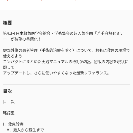
概要
第41回 日本救急医学会総会・学術集会の超人気企画「若手白熱セミナ
ー」が待望の書籍化！
頭部外傷の患者管理（手術的治療を除く）について、おもに救急の現場で
使えるよう
コンパクトにまとめた実践マニュアルの改訂第2版。初版の内容を現状に
即して
アップデートし、さらに使いやすくなった最新レファランス。
目次
目 次
略語集
I．救急診療
A．搬入から蘇生まで