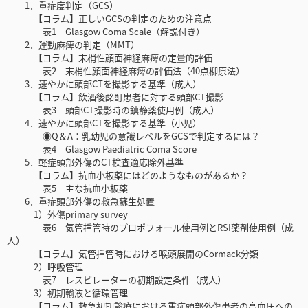
1．重症度判定（GCS）
【コラム】正しいGCSの判定のための注意点
表1 Glasgow Coma Scale（解説付き）
2．運動麻痺の判定（MMT）
【コラム】末梢性顔面神経麻痺の定量的評価
表2 末梢性顔面神経麻痺の評価法（40点柳原法）
3．速やかに頭部CTを撮影する基準（成人）
【コラム】飲酒後酩酊患者に対する頭部CT撮影
表3 頭部CT撮影時の鎮静薬使用例（成人）
4．速やかに頭部CTを撮影する基準（小児）
◉Q＆A：乳幼児の意識レベルをGCSで判定するには？
表4 Glasgow Paediatric Coma Score
5．軽症頭部外傷のCT検査適応除外基準
【コラム】抗血小板薬にはどのようなものがあるか？
表5 主な抗血小板薬
6．重症頭部外傷の救急蘇生処置
1）外傷primary survey
表6 気管挿管時のプロポフォール使用例とRSI薬剤使用例（成
人）
【コラム】気管挿管時における喉頭展開のCormack分類
2）呼吸管理
表7 レスピレーターの初期設定条件（成人）
3）初期輸液と循環管理
【コラム】救急初期診療における重症頭部外傷患者の高血圧への