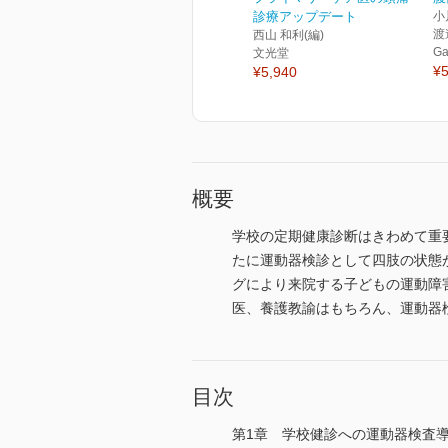
診療アップデート
小
渡
西山 和利(編)
Ga
文光堂
¥5
¥5,940
概要
学校の定期健康診断はきわめて重
たに運動器検診として四肢の状態
グにより来院する子どもの運動障
医、養護教諭はもちろん、運動器
目次
第1章 学校健診への運動器検査