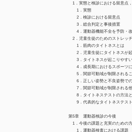
1．実態と検診における留意点，
1．実態
2．検診における留意点
3．総合判定と事後措置
4．運動器機能不全を予防・改
2．児童生徒のためのストレッチ
1．筋肉のタイトネスとは
2．児童生徒にタイトネスが起
3．タイトネスが起こりやすい
4．成長期におけるスポーツに
5．関節可動域が制限されるこ
6．正しい姿勢と不良姿勢での
7．関節可動域が制限される他
8．タイトネステストの方法と
9．代表的なタイトネステスト
第5章 運動器検診の今後
1．今後の課題と充実のための方
1．運動器検査における課題