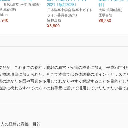
川 眞広(編者) 松本 直樹(著)
2021〔改訂2025〕
付］
邊 幸信(著)
日本脳卒中学会 脳卒中ガイド
大塚 篤司(編集)
kken
ライン委員会(編集)
医学書院
,940
協和企画
¥8,250
¥8,800
要だが、これまでの脊柱，胸郭の異常・疾病の検査に加え、平成28年4
が検診項目に加えられた。そこで本書では身体診察のポイントと，スク
害の診かたを図や写真を多用してわかりやすく解説することを目的とし
検診に携わるすべての方々のお手元に置いて活用していただきたい書で
導入の経緯と意義・目的