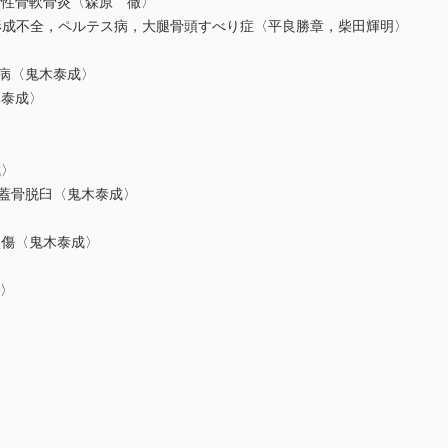
断性骨軟骨炎〈森原 徹〉
成不全，ペルテス病，大腿骨頭すべり症〈平良勝章，柴田輝明〉
ー病〈鬼木泰成〉
木泰成〉
成〉
膝蓋骨脱臼〈鬼木泰成〉
損傷〈鬼木泰成〉
〉
成〉
〉