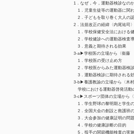
1．なぜ，今，運動器検診なのか
1．児童生徒等の運動器に関わ
2．子どもを取り巻く大人の認
2．法規改正の経緯〈内尾祐司
1．学校保健安全法における健
2．学校健診への運動器検査導
3．意義と期待される効果
3-a▶学校医の立場から〈衞藤
1．学校医の受け止め方
2．学校医からみた運動器検診
3．運動器検診に期待される
3-b▶養護教諭の立場から〈木
学校における運動器啓発活動の
3-c▶スポーツ団体の立場から
1．学生野球の黎明期と学生の
2．全国大会の創設と救護班の
3．大会参加の健康証明の問
4．学校の健康診断の目的
5．投手の関節機能検査の実