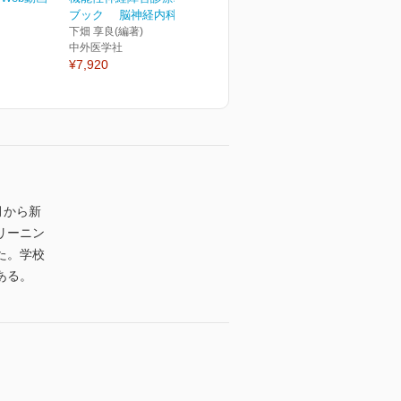
ブック 脳神経内科，精...
下畑 享良(編著)
中外医学社
¥7,920
月から新
リーニン
た。学校
ある。