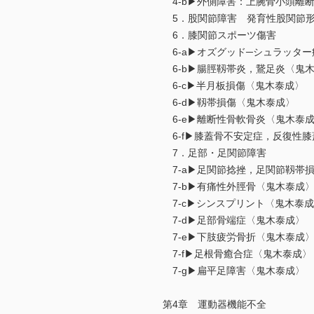
4-b▶‌外側障害：上腕骨小頭離
5．股関節障害 発育性股関節形
6．膝関節スポーツ傷害
6-a▶‌オズグッド─シュラッタ
6-b▶腸脛靱帯炎，鵞足炎〈鬼
6-c▶半月板損傷〈鬼木泰成〉
6-d▶靱帯損傷〈鬼木泰成〉
6-e▶離断性骨軟骨炎〈鬼木泰
6-f▶膝蓋骨不安定症，反復性
7．足部・足関節障害
7-a▶足関節捻挫，足関節靱帯
7-b▶有痛性外脛骨〈鬼木泰成
7-c▶シンスプリント〈鬼木泰
7-d▶足部骨端症〈鬼木泰成〉
7-e▶下肢疲労骨折〈鬼木泰成
7-f▶足根骨癒合症〈鬼木泰成〉
7-g▶扁平足障害〈鬼木泰成〉
第4章 運動器機能不全