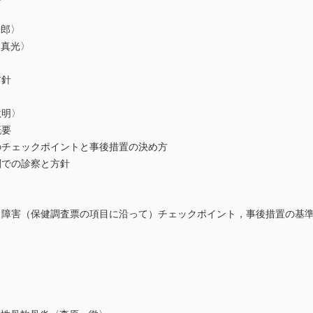
一郎〉
田真光〉
方針
敏明〉
概要
チェックポイントと事後措置の決め方
での診察と方針
・障害（保健調査票の項目に沿って）チェックポイント，事後措置の基
〉