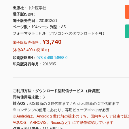
出版社
中外医学社
電子版ISBN
電子版発売日
2018/12/31
ページ数
194ページ
判型
A5
フォーマット
PDF（パソコンへのダウンロード不可）
¥3,740
電子版販売価格：
(本体¥3,400＋税10％)
印刷版ISBN
978-4-498-14558-0
印刷版発行年月
2018/05
ご利用方法
ダウンロード型配信サービス（買切型）
同時使用端末数
3
対応OS
iOS最新の２世代前まで / Android最新の２世代前まで
※コンテンツの使用にあたり、専用ビューアisho.jpが必要
※Androidは、Android２世代前の端末のうち、国内キャリア経由で販
AQUOS、ARROWS、Nexusなど）にて動作確認しています
必要メモリ容量
114 MB以上