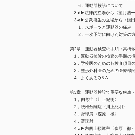
6．運動器検診について
3-d▶法律的立場から〈望月浩
3-e▶公衆衛生の立場から〈鎌
1．スポーツと運動器の痛み
2．一次予防に向けた対策の
第2章 運動器検査の手順〈高橋
1．運動器検診の検査の手順の
2．学校医のための各検査項目の
3．整形外科医のための医療機関
4．よくあるQ＆A
第3章 運動器検診で重要な疾患
1，側弯症〈川上紀明〉
2，腰椎分離症〈川上紀明〉
3．野球肩〈森原 徹〉
4．野球肘
4-a▶内側上顆障害〈森原 徹