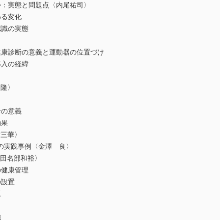
：実態と問題点〈内尾祐司〉
る変化
識の実態
〉
康診断の意義と運動器の位置づけ
入の経緯
 隆〉
の意義
効果
村三華〉
実践事例〈金澤 良〉
〈田名部和裕〉
健康管理
設置
題
施