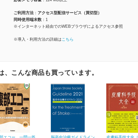
ご利用方法
アクセス型配信サービス（買切型）
同時使用端末数
1
※インターネット経由でのWEBブラウザによるアクセス参照
※導入・利用方法の詳細は
こちら
は、こんな商品も買っています。
部エコー 一問一答
脳卒中治療ガイドライン
皮膚科手技大全［