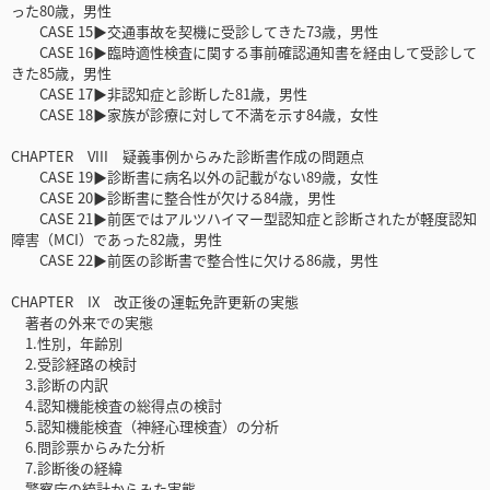
った80歳，男性
CASE 15▶交通事故を契機に受診してきた73歳，男性
CASE 16▶臨時適性検査に関する事前確認通知書を経由して受診して
きた85歳，男性
CASE 17▶非認知症と診断した81歳，男性
CASE 18▶家族が診療に対して不満を示す84歳，女性
CHAPTER VIII 疑義事例からみた診断書作成の問題点
CASE 19▶診断書に病名以外の記載がない89歳，女性
CASE 20▶診断書に整合性が欠ける84歳，男性
CASE 21▶前医ではアルツハイマー型認知症と診断されたが軽度認知
障害（MCI）であった82歳，男性
CASE 22▶前医の診断書で整合性に欠ける86歳，男性
CHAPTER IX 改正後の運転免許更新の実態
著者の外来での実態
1.性別，年齢別
2.受診経路の検討
3.診断の内訳
4.認知機能検査の総得点の検討
5.認知機能検査（神経心理検査）の分析
6.問診票からみた分析
7.診断後の経緯
警察庁の統計からみた実態