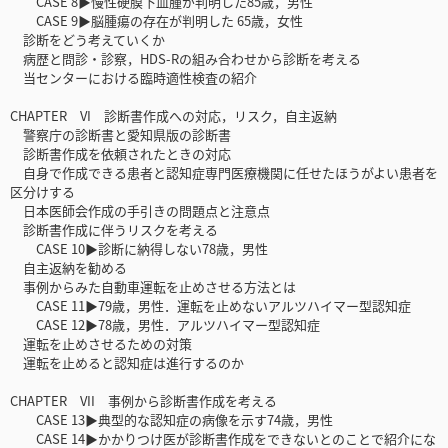
CASE 8▶慢性硬膜下血腫が判明した85歳，男性
CASE 9▶脳腫瘍の存在が判明した 65歳，女性
診断をどう考えていくか
病歴と問診・診察，HDS-Rの組み合わせから診断を考える
当センターにおける臨時適性検査の紹介
CHAPTER VI 診断書作成への対応，リスク，自主返納
警察庁の診断書と愛知県版の診断書
診断書作成を依頼されたときの対応
自身で作成できる患者と認知症専門医療機関に任せたほうがよい患者を
区分けする
日本医師会作成の手引きの問題点と注意点
診断書作成に伴うリスクを考える
CASE 10▶診断に納得しない78歳，男性
自主返納を勧める
事例からみた自動車運転を止めさせる方法とは
CASE 11▶79歳，男性．運転を止めないアルツハイマー型認知症
CASE 12▶78歳，男性．アルツハイマー型認知症
運転を止めさせるための対策
運転を止めると認知症は進行するのか
CHAPTER VII 事例から診断書作成を考える
CASE 13▶典型的な認知症の病像を示す74歳，男性
CASE 14▶かかりつけ医が診断書作成をできないとのことで紹介にな