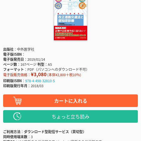
出版社
中外医学社
電子版ISBN
電子版発売日
2019/01/14
ページ数
167ページ
判型
A5
フォーマット
PDF（パソコンへのダウンロード不可）
¥3,080
電子版販売価格：
(本体¥2,800＋税10％)
印刷版ISBN
978-4-498-32810-5
印刷版発行年月
2018/03
カートに入れる
ちょっと立ち読み
ご利用方法
ダウンロード型配信サービス（買切型）
同時使用端末数
3