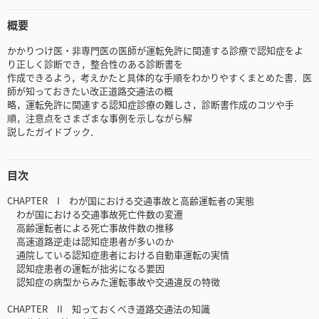
概要
かかりつけ医・非専門医の医師が運転免許に関連する診療で認知症をよ
り正しく診断でき，整合性のある診断書を
作成できるよう，考えかたと具体的な手順をわかりやすくまとめた書．医
師が知っておきたい改正道路交通法の概
略，運転免許に関連する認知症診療の難しさ，診断書作成のコツや手
順，注意点をさまざまな事例を示しながら解
説したガイドブック．
目次
CHAPTER I わが国における交通事故と高齢運転者の実態
わが国における交通事故死亡件数の変遷
高齢運転者による死亡事故件数の推移
高速道路逆走は認知症患者が多いのか
通院している認知症患者における自動車運転の実情
認知症患者の運転が拙劣になる要因
認知症の病型からみた運転事故や交通違反の特徴
CHAPTER II 知っておくべき道路交通法の知識