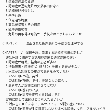
1.道路交通法の変遷
2.認知症は運転免許の欠落事由になる
3.認知機能検査とは
4.基準行為
5.任意通報制度
6.高齢者講習とその費用
7.臨時適性検査
8.免許の再取得は可能か 手続きはどうしたらよいか
CHAPTER III 改正された免許更新の手続きを理解する
CHAPTER IV 運転免許に関連する認知症診療の難しさ
運転免許に関連する認知症診療と通常診療の違い
1.認知症が軽微，軽度の患者が多い
2.行動障害・精神症状（BPSD）を示す患者が少ない
3.家族が認知症との視点で患者をみていない
CASE 1▶75歳，男性
CASE 2▶79歳，男性．夫婦２人の暮らし
4.患者本人が診療に前向きではない
CASE 1▶前項の75歳
CASE 3▶診療を拒否する79歳，男性
診療に際して医師はどう考えたらよいか
生活障害の目立たないアルツハイマー型認知症について
CASE 4▶家族が生活障害はないと述べる85歳，女性．アルツハイマ