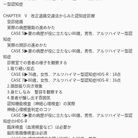
ー型認知症
CHAPTER V 改正道路交通法からみた認知症診療
受診経路
実際の病歴聴取の進めかた
CASE 5▶妻の病歴が役に立たない80歳，男性．アルツハイマー型認
知症
実際の問診の進めかた
CASE 5▶妻の病歴が役に立たない80歳，男性．アルツハイマー型認
知症
診察室での患者の様子を観察する
1.取り繕い反応
CASE 6▶76歳，女性．アルツハイマー型認知症HDS-R：18点
CASE 7▶80歳，女性．アルツハイマー型認知症HDS-R：16点
2.頭部振り向き現象
3.身だしなみ 整容を観察する
4.患者が醸し出す雰囲気
認知機能検査（神経心理検査）の実際
神経心理検査判定のコツ
CASE 5▶妻の病歴が役に立たない80歳，男性．アルツハイマー型認
知症のHDS-R
臨床検査（血液検査など）は必要か
脳形態画像検査は必須