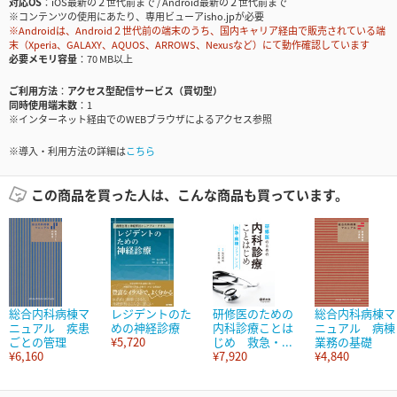
対応OS
iOS最新の２世代前まで / Android最新の２世代前まで
※コンテンツの使用にあたり、専用ビューアisho.jpが必要
※Androidは、Android２世代前の端末のうち、国内キャリア経由で販売されている端
末（Xperia、GALAXY、AQUOS、ARROWS、Nexusなど）にて動作確認しています
必要メモリ容量
70 MB以上
ご利用方法
アクセス型配信サービス（買切型）
同時使用端末数
1
※インターネット経由でのWEBブラウザによるアクセス参照
※導入・利用方法の詳細は
こちら
この商品を買った人は、こんな商品も買っています。
総合内科病棟マ
レジデントのた
研修医のための
総合内科病棟マ
ニュアル 疾患
めの神経診療
内科診療ことは
ニュアル 病棟
ごとの管理
¥5,720
じめ 救急・...
業務の基礎
¥6,160
¥7,920
¥4,840