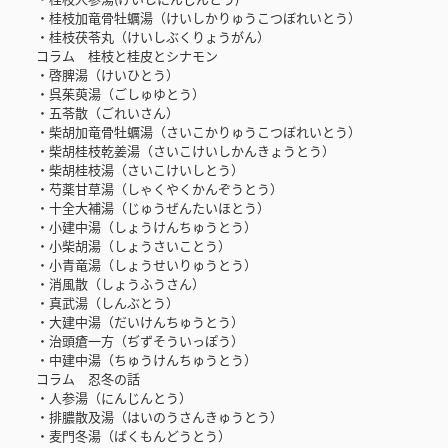
・桂枝加竜骨牡蠣湯（けいしかりゅうこつぼれいとう）
・桂枝茯苓丸（けいしぶくりょうがん）
コラム 桂枝と桂皮とシナモン
・啓脾湯（けいひとう）
・呉茱萸湯（ごしゅゆとう）
・五苓散（ごれいさん）
・柴胡加竜骨牡蠣湯（さいこかりゅうこつぼれいとう）
・柴胡桂枝乾姜湯（さいこけいしかんきょうとう）
・柴胡桂枝湯（さいこけいしとう）
・芍薬甘草湯（しゃくやくかんぞうとう）
・十全大補湯（じゅうぜんたいほとう）
・小建中湯（しょうけんちゅうとう）
・小柴胡湯（しょうさいことう）
・小青竜湯（しょうせいりゅうとう）
・消風散（しょうふうさん）
・真武湯（しんぶとう）
・大建中湯（だいけんちゅうとう）
・治頭瘡一方（ぢずそういっぽう）
・中建中湯（ちゅうけんちゅうとう）
コラム 忍冬の話
・人参湯（にんじんとう）
・排膿散及湯（はいのうさんきゅうとう）
・麦門冬湯（ばくもんどうとう）