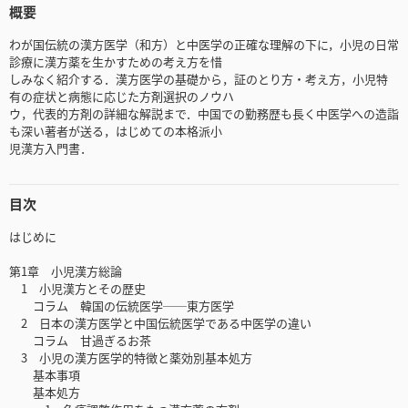
概要
わが国伝統の漢方医学（和方）と中医学の正確な理解の下に，小児の日常
診療に漢方薬を生かすための考え方を惜
しみなく紹介する．漢方医学の基礎から，証のとり方・考え方，小児特
有の症状と病態に応じた方剤選択のノウハ
ウ，代表的方剤の詳細な解説まで．中国での勤務歴も長く中医学への造詣
も深い著者が送る，はじめての本格派小
児漢方入門書．
目次
はじめに
第1章 小児漢方総論
1 小児漢方とその歴史
コラム 韓国の伝統医学──東方医学
2 日本の漢方医学と中国伝統医学である中医学の違い
コラム 甘過ぎるお茶
3 小児の漢方医学的特徴と薬効別基本処方
基本事項
基本処方