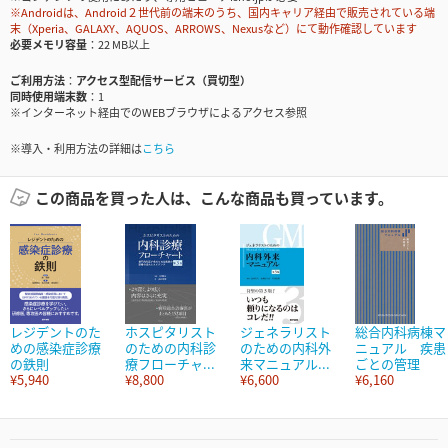
※Androidは、Android２世代前の端末のうち、国内キャリア経由で販売されている端
末（Xperia、GALAXY、AQUOS、ARROWS、Nexusなど）にて動作確認しています
必要メモリ容量
22 MB以上
ご利用方法
アクセス型配信サービス（買切型）
同時使用端末数
1
※インターネット経由でのWEBブラウザによるアクセス参照
※導入・利用方法の詳細は
こちら
この商品を買った人は、こんな商品も買っています。
レジデントのた
ホスピタリスト
ジェネラリスト
総合内科病棟マ
めの感染症診療
のための内科診
のための内科外
ニュアル 疾患
の鉄則
療フローチャ...
来マニュアル...
ごとの管理
¥5,940
¥8,800
¥6,600
¥6,160