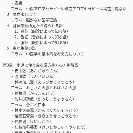
・表裏
コラム 中医アロマセラピーや漢方アロマセラピーは実在し得ない
3 気血水とは？
コラム 脳がない医学理論
4 身体診察所見から得られる証
1．脈証（脈診によって知る証）
2．舌証（舌診によって知る証）
3．腹証（腹診によって知る証）
5 主な生薬の証
コラム 中医学の基本的な考え方について
第3章 小児に使う主な漢方処方の方剤解説
・安中散（あんちゅうさん）
・温清飲（うんせいいん）
・越婢加朮湯（えっぴかじゅつとう）
コラム おじさんの膝とおばさんの膝
・葛根湯（かっこんとう）
・加味逍遥散（かみしょうようさん）
コラム 蒼朮と白朮
・甘麦大棗湯（かんばくたいそうとう）
・桔梗石膏湯（ききょうせっこうとう）
・桂枝湯（けいしとう）
・桂枝加芍薬湯（けいしかしゃくやくとう）
・桂枝人参湯(けいしにんじんとう)