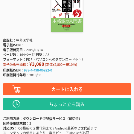
出版社
中外医学社
電子版ISBN
電子版発売日
2019/01/14
ページ数
164ページ
判型
A5
フォーマット
PDF（パソコンへのダウンロード不可）
¥3,080
電子版販売価格：
(本体¥2,800＋税10％)
印刷版ISBN
978-4-498-06922-0
印刷版発行年月
2018/03
カートに入れる
ちょっと立ち読み
ご利用方法
ダウンロード型配信サービス（買切型）
同時使用端末数
3
対応OS
iOS最新の２世代前まで / Android最新の２世代前まで
※コンテンツの使用にあたり、専用ビューアisho.jpが必要