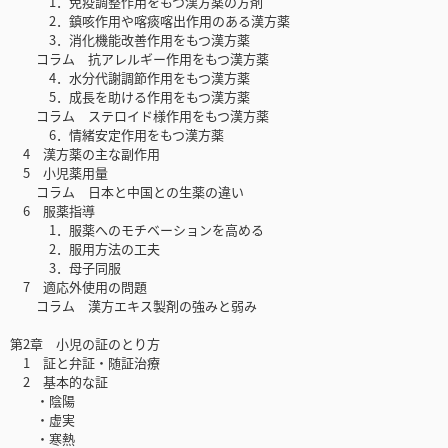
1．免疫調整作用をもつ漢方薬の方剤
2．鎮咳作用や喀痰喀出作用のある漢方薬
3．消化機能改善作用をもつ漢方薬
コラム 抗アレルギー作用をもつ漢方薬
4．水分代謝調節作用をもつ漢方薬
5．成長を助ける作用をもつ漢方薬
コラム ステロイド様作用をもつ漢方薬
6．情緒安定作用をもつ漢方薬
4 漢方薬の主な副作用
5 小児薬用量
コラム 日本と中国との生薬の違い
6 服薬指導
1．服薬へのモチベーションを高める
2．服用方法の工夫
3．母子同服
7 適応外使用の問題
コラム 漢方エキス製剤の強みと弱み
第2章 小児の証のとり方
1 証と弁証・随証治療
2 基本的な証
・陰陽
・虚実
・寒熱