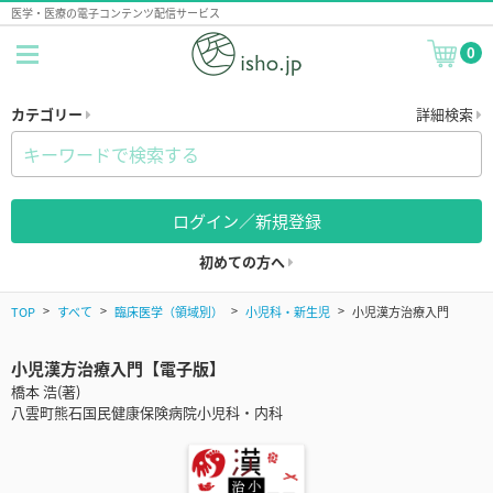
医学・医療の電子コンテンツ配信サービス
0
カテゴリー
詳細検索
ログイン／新規登録
初めての方へ
TOP
すべて
臨床医学（領域別）
小児科・新生児
小児漢方治療入門
小児漢方治療入門【電子版】
橋本 浩(著)
八雲町熊石国民健康保険病院小児科・内科