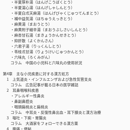
・半夏厚朴湯（はんげこうぼくとう）
・半夏瀉心湯（はんげしゃしんとう）
・半夏白朮天麻湯（はんげびゃくじゅつてんまとう）
・補中益気湯（ほちゅうえっきとう）
・麻黄湯（まおうとう）
・麻黄附子細辛湯（まおうぶしさいしんとう）
・麻杏甘石湯（まきょうかんせきとう）
・抑肝散（よくかんさん）
・六君子湯（りっくんしとう）
・苓桂朮甘湯（りょうけいじゅつかんとう）
・六味丸（ろくみがん）
コラム 中国の小児科と六味丸の使用状況
第4章 主な小児疾患に対する漢方処方
1 上気道炎・インフルエンザおよび急性気管支炎
コラム 広告記事が載る日本の医学雑誌
2 耳鼻咽喉科疾患
・アレルギー性鼻炎
・鼻副鼻腔炎
・咽頭扁桃炎と扁桃炎
コラム 中耳炎・反復性鼻出血・耳下腺炎と漢方治療
3 嘔吐・下痢・胃腸炎
コラム 大酒家をフォローできる漢方薬
4 腹痛・便秘