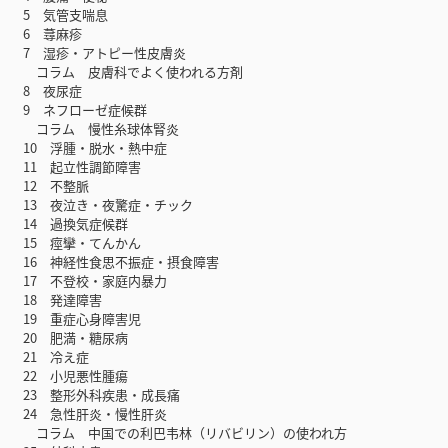
5 気管支喘息
6 蕁麻疹
7 湿疹・アトピー性皮膚炎
コラム 皮膚科でよく使われる方剤
8 夜尿症
9 ネフローゼ症候群
コラム 慢性糸球体腎炎
10 浮腫・脱水・熱中症
11 起立性調節障害
12 不整脈
13 夜泣き・夜驚症・チック
14 過換気症候群
15 痙攣・てんかん
16 神経性食思不振症・摂食障害
17 不登校・家庭内暴力
18 発達障害
19 重症心身障害児
20 肥満・糖尿病
21 冷え症
22 小児悪性腫瘍
23 整形外科疾患・成長痛
24 急性肝炎・慢性肝炎
コラム 中国での利巴韦林（リバビリン）の使われ方