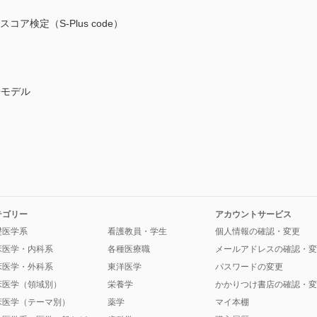
ア検定（S-Plus code）
帰モデル
テゴリー
アカウントサービス
礎医学系
看護教員・学生
個人情報の確認・変更
床医学・内科系
各種医療職
メールアドレスの確認・変
床医学・外科系
東洋医学
パスワードの変更
床医学（領域別）
栄養学
かかりつけ書店の確認・変
床医学（テーマ別）
薬学
マイ本棚