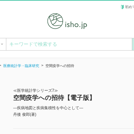
初め
ー
医療統計学・臨床研究
空間疫学への招待
≪医学統計学シリーズ7≫
空間疫学への招待【電子版】
―疾病地図と疾病集積性を中心として―
丹後 俊郎(著)