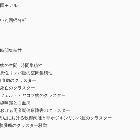
地図モデル
用いた回帰分析
の時間集積性
病の空間--時間集積性
・悪性リンパ腫の空間集積性
る白血病のクラスター
ん死亡のクラスター
ツフェルト・ヤコブ病のクラスター
無線曝露と白血病
における周産期健康障害のクラスター
設周辺における軟部肉腫と非ホジキンリンパ腫のクラスター
る悪性脳腫瘍のクラスター騒動