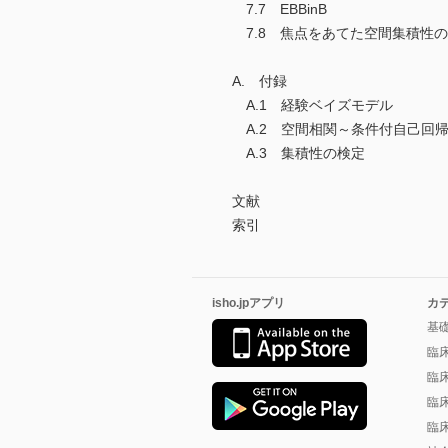
7.7 EBBinB
7.8 焦点をあてた空間集積性のスコ
A. 付録
A.1 経験ベイズモデル
A.2 空間相関～条件付自己回
A.3 集積性の検定
文献
索引
isho.jpアプリ
カ
基
臨
臨
臨
臨