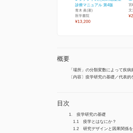
診療マニュアル 第4版
宮
文
青木 眞(著)
¥2
医学書院
¥13,200
概要
「場所」の分類変数によって疾病
〔内容〕疫学研究の基礎／代表的
目次
1. 疫学研究の基礎
1.1 疫学とはなにか？
1.2 研究デザインと因果関係