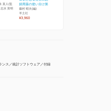
永 直人(監
頻用薬の使い分け第3版
) 志水 英明
藤村 昭夫(編)
羊土社
¥3,960
。
ランス／統計ソフトウェア／付録