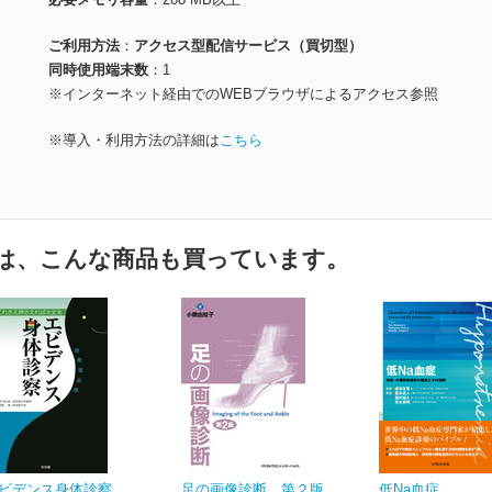
ご利用方法
アクセス型配信サービス（買切型）
同時使用端末数
1
※インターネット経由でのWEBブラウザによるアクセス参照
※導入・利用方法の詳細は
こちら
は、こんな商品も買っています。
ビデンス身体診察
足の画像診断 第２版
低Na血症