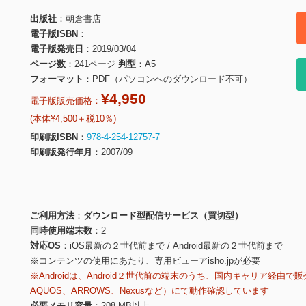
出版社
朝倉書店
電子版ISBN
電子版発売日
2019/03/04
ページ数
241ページ
判型
A5
フォーマット
PDF（パソコンへのダウンロード不可）
¥4,950
電子版販売価格：
(本体¥4,500＋税10％)
印刷版ISBN
978-4-254-12757-7
印刷版発行年月
2007/09
ご利用方法
ダウンロード型配信サービス（買切型）
同時使用端末数
2
対応OS
iOS最新の２世代前まで / Android最新の２世代前まで
※コンテンツの使用にあたり、専用ビューアisho.jpが必要
※Androidは、Android２世代前の端末のうち、国内キャリア経由で販
AQUOS、ARROWS、Nexusなど）にて動作確認しています
必要メモリ容量
208 MB以上