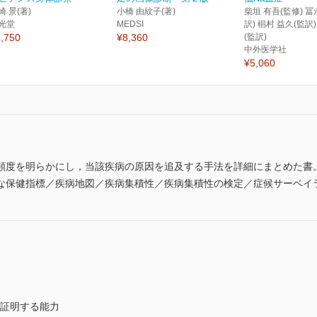
崎 景(著)
小橋 由紋子(著)
柴垣 有吾(監修) 冨
光堂
MEDSI
訳) 椙村 益久(監訳
,750
¥8,360
(監訳)
中外医学社
¥5,060
頻度を明らかにし，当該疾病の原因を追及する手法を詳細にまとめた書
な保健指標／疾病地図／疾病集積性／疾病集積性の検定／症候サーベイ
を証明する能力