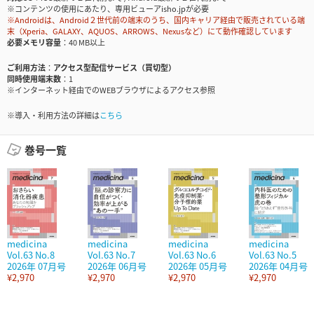
※コンテンツの使用にあたり、専用ビューアisho.jpが必要
※Androidは、Android２世代前の端末のうち、国内キャリア経由で販売されている端
末（Xperia、GALAXY、AQUOS、ARROWS、Nexusなど）にて動作確認しています
必要メモリ容量
40 MB以上
ご利用方法
アクセス型配信サービス（買切型）
同時使用端末数
1
※インターネット経由でのWEBブラウザによるアクセス参照
※導入・利用方法の詳細は
こちら
巻号一覧
medicina
medicina
medicina
medicina
Vol.63 No.8
Vol.63 No.7
Vol.63 No.6
Vol.63 No.5
2026年 07月号
2026年 06月号
2026年 05月号
2026年 04月号
¥2,970
¥2,970
¥2,970
¥2,970