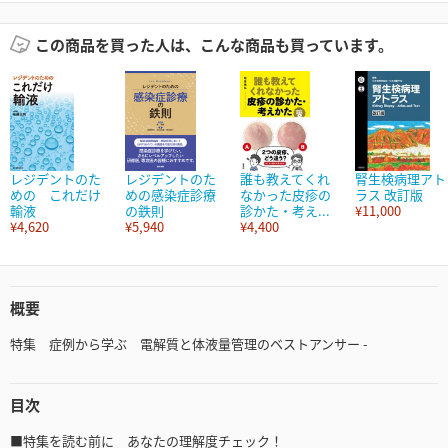
この商品を買った人は、こんな商品も買っています。
レジデントのた
レジデントのた
誰も教えてくれ
腎生検病理アト
めの これだけ
めの感染症診療
なかった皮疹の
ラス 改訂版
輸液
の鉄則
診かた・考え...
¥11,000
¥4,620
¥5,940
¥4,400
概要
特集 症例から学ぶ 電解質と体液量管理のベストアンサー -
目次
■特集を読む前に あなたの理解度チェック！