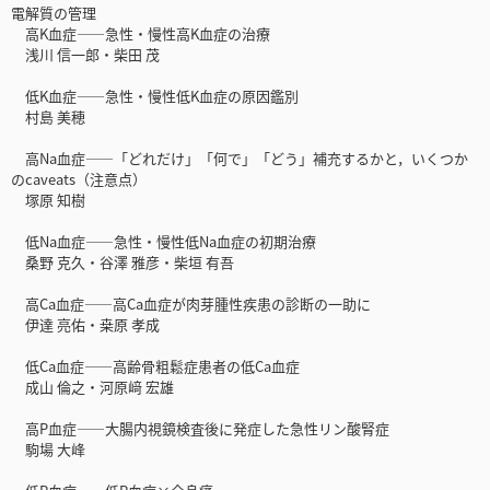
電解質の管理
高K血症――急性・慢性高K血症の治療
浅川 信一郎・柴田 茂
低K血症――急性・慢性低K血症の原因鑑別
村島 美穂
高Na血症――「どれだけ」「何で」「どう」補充するかと，いくつか
のcaveats（注意点）
塚原 知樹
低Na血症――急性・慢性低Na血症の初期治療
桑野 克久・谷澤 雅彦・柴垣 有吾
高Ca血症――高Ca血症が肉芽腫性疾患の診断の一助に
伊達 亮佑・桒原 孝成
低Ca血症――高齢骨粗鬆症患者の低Ca血症
成山 倫之・河原﨑 宏雄
高P血症――大腸内視鏡検査後に発症した急性リン酸腎症
駒場 大峰