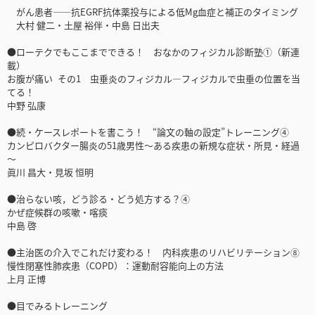
がん患者――抗EGRF抗体薬投与による低Mg血症と補正のタイミング
大村 健二・土屋 裕伴・中島 日出夫
●ローテクでもここまでできる！ おなかのフィジカル診断塾①（新連
載）
お腹が痛い その1 虫垂炎のフィジカル―フィジカルで虫垂の位置を当
てる！
中野 弘康
●続・ケースレポートを書こう！ “論文の軸の設定”トレーニング④
カンピロバクター腸炎の51歳男性～ある疾患の新規な症状・所見・経過
～
眞川 昌大・見坂 恒明
●治らない咳，どう診る・どう処方する？④
かぜ症候群の咳嗽・喀痰
中島 啓
●主治医の介入でこれだけ変わる！ 内科疾患のリハビリテーション⑧
慢性閉塞性肺疾患（COPD）：運動耐容能向上の方法
上月 正博
●目でみるトレーニング