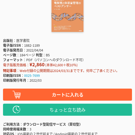
出版社
医学書院
電子版ISSN
1882-1189
電子版発売日
2022/04/04
ページ数
184ページ
判型
B5
フォーマット
PDF（パソコンへのダウンロード不可）
¥2,860
電子版販売価格：
(本体¥2,600＋税10％)
特記事項
Web付録の公開期間は2024/03/31までです。何卒ご了承ください。
印刷版ISSN
0025-7699
印刷版発行年月
2022/03
カートに入れる
ちょっと立ち読み
ご利用方法
ダウンロード型配信サービス（買切型）
同時使用端末数
3
対応OS
iOS最新の２世代前まで / Android最新の２世代前まで