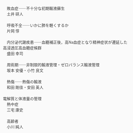
敗血症――不十分な初期輸液蘇生
土井 研人
呼吸不全――いかに肺を軽くするか
片岡 惇
内分泌代謝疾患――血糖補正後，高Na血症となり精神症状が遷延した
高浸透圧高血糖症候群
盛田 幸司
周術期――非制限的輸液管理・ゼロバランス輸液管理
坂本 安優・小竹 良文
熱傷――熱傷の輸液
和田 剛佳・安田 英人
電解質と体液量の管理
熱中症
三宅 康史
高齢者
小川 純人