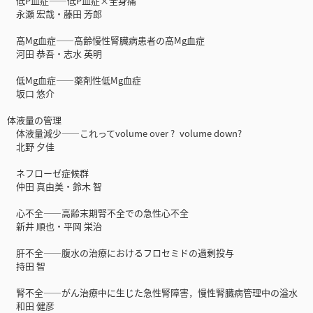
低P血症――低P血症×全身痛
永瀬 宏哉・藤田 芳郎
高Mg血症――高齢慢性腎臓病患者の高Mg血症
河田 恭吾・志水 英明
低Mg血症――薬剤性低Mg血症
坂口 悠介
体液量の管理
体液量減少――これってvolume over ? volume down?
北野 夕佳
ネフローゼ症候群
仲田 真由美・鈴木 智
心不全――高齢末期腎不全での急性心不全
新井 順也・平岡 栄治
肝不全――腹水の治療におけるフロセミドの過剰投与
持田 智
腎不全――がん治療中に生じた急性腎障害，慢性腎臓病管理中の溢水
和田 健彦