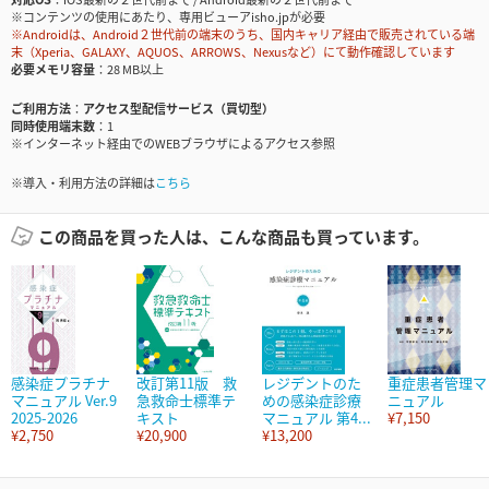
※コンテンツの使用にあたり、専用ビューアisho.jpが必要
※Androidは、Android２世代前の端末のうち、国内キャリア経由で販売されている端
末（Xperia、GALAXY、AQUOS、ARROWS、Nexusなど）にて動作確認しています
必要メモリ容量
28 MB以上
ご利用方法
アクセス型配信サービス（買切型）
同時使用端末数
1
※インターネット経由でのWEBブラウザによるアクセス参照
※導入・利用方法の詳細は
こちら
この商品を買った人は、こんな商品も買っています。
感染症プラチナ
改訂第11版 救
レジデントのた
重症患者管理マ
マニュアル Ver.9
急救命士標準テ
めの感染症診療
ニュアル
2025-2026
キスト
マニュアル 第4...
¥7,150
¥2,750
¥20,900
¥13,200