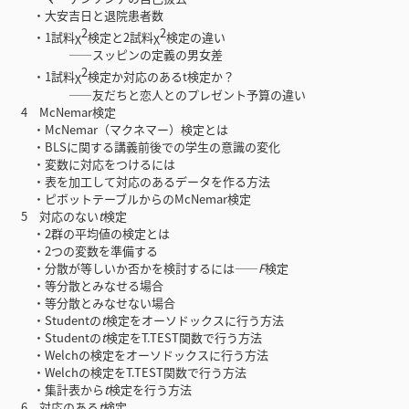
・大安吉日と退院患者数
2
2
・1試料χ
検定と2試料χ
検定の違い
――スッピンの定義の男女差
2
・1試料χ
検定か対応のあるt検定か？
――友だちと恋人とのプレゼント予算の違い
4 McNemar検定
・McNemar（マクネマー）検定とは
・BLSに関する講義前後での学生の意識の変化
・変数に対応をつけるには
・表を加工して対応のあるデータを作る方法
・ピボットテーブルからのMcNemar検定
5 対応のない
t
検定
・2群の平均値の検定とは
・2つの変数を準備する
・分散が等しいか否かを検討するには――
F
検定
・等分散とみなせる場合
・等分散とみなせない場合
・Studentの
t
検定をオーソドックスに行う方法
・Studentの
t
検定をT.TEST関数で行う方法
・Welchの検定をオーソドックスに行う方法
・Welchの検定をT.TEST関数で行う方法
・集計表から
t
検定を行う方法
6 対応のある
t
検定