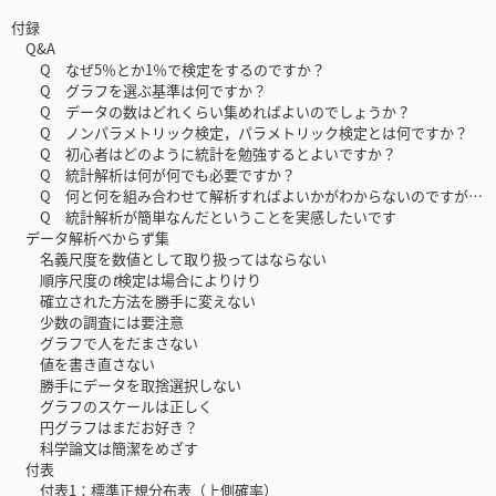
付録
Q&A
Q なぜ5％とか1％で検定をするのですか？
Q グラフを選ぶ基準は何ですか？
Q データの数はどれくらい集めればよいのでしょうか？
Q ノンパラメトリック検定，パラメトリック検定とは何ですか？
Q 初心者はどのように統計を勉強するとよいですか？
Q 統計解析は何が何でも必要ですか？
Q 何と何を組み合わせて解析すればよいかがわからないのですが…
Q 統計解析が簡単なんだということを実感したいです
データ解析べからず集
名義尺度を数値として取り扱ってはならない
順序尺度の
t
検定は場合によりけり
確立された方法を勝手に変えない
少数の調査には要注意
グラフで人をだまさない
値を書き直さない
勝手にデータを取捨選択しない
グラフのスケールは正しく
円グラフはまだお好き？
科学論文は簡潔をめざす
付表
付表1：標準正規分布表（上側確率）