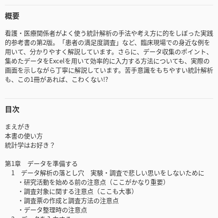
概要
看護・医療関係者がよく使う統計解析の手法や考え方に的をしぼった実践
的参考書の第2版。「患者の満足度調査」など、臨床現場での身近な例を
用いて、分かりやすく解説しています。さらに、データ収集のポイント、
集めたデータをExcelを用いて効率的に入力する方法についても、実際の
画面を示しながら丁寧に解説しています。苦手意識をもちやすい統計解析
も、この1冊があれば、こわくない!?
目次
まえがき
本書の使い方
統計学はお好き？
第1章 データを準備する
1 データ解析の落とし穴 実験・調査で悲しい思いをしないために
・研究活動を始める前の注意点（ここがかなり重要）
・調査対象に関する注意点（ここも大事）
・調査票の作成と調査方法の注意点
・データ整理時の注意点