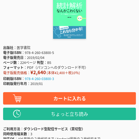
出版社
医学書院
電子版ISBN
978-4-260-63800-5
電子版発売日
2019/02/04
ページ数
224ページ
判型
B5
フォーマット
PDF（パソコンへのダウンロード不可）
¥2,640
電子版販売価格：
(本体¥2,400＋税10％)
印刷版ISBN
978-4-260-03800-3
印刷版発行年月
2019/01
カートに入れる
ちょっと立ち読み
ご利用方法
ダウンロード型配信サービス（買切型）
同時使用端末数
3
対応OS
iOS最新の２世代前まで / Android最新の２世代前まで