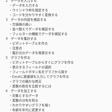
2 データを入力する
・データを入力する
・ウインドウ枠を固定する
・コードを分かりやすく変換する
3 データの内容を検証する
・欠損値の扱い
・並べ替えでデータを検証する
・フィルターの機能でデータを検証する
4 データを集計する
・ピボットテーブルを作る
・注意点
・集計元のデータを再表示する
5 グラフを作る
・ピボットテーブルからすぐにグラフを作る
・表示するフィールドの選択
・フィールドボタン名をグラフから隠す
・Excelに直接値を入力してグラフを作る
・グラフの細かな修正
・変数の割合を比較するには
6 データを加工する
・対象とするデータ
・変数の分布を知る
・わかりやすいグラフを描く
・年齢を年代に変更する