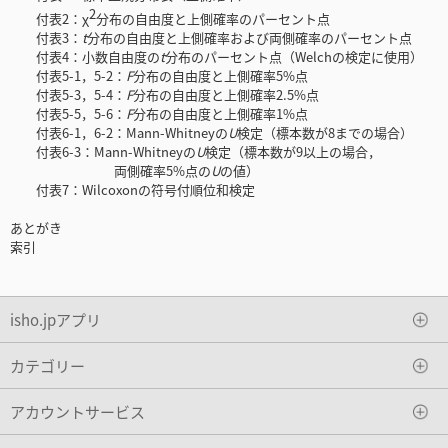
2
付表2：χ
分布の自由度と上側確率のパーセント点
付表3：
t
分布の自由度と上側確率および両側確率のパーセント点
付表4：小数自由度の
t
分布のパーセント点（Welchの検定に使用）
付表5-1，5-2：
F
分布の自由度と上側確率5%点
付表5-3，5-4：
F
分布の自由度と上側確率2.5%点
付表5-5，5-6：
F
分布の自由度と上側確率1%点
付表6-1，6-2：Mann-Whitneyの
U
検定（標本数が8までの場合）
付表6-3：Mann-Whitneyの
U
検定（標本数が9以上の場合，
両側確率5%点の
U
の値）
付表7：Wilcoxonの符号付順位和検定
あとがき
索引
isho.jpアプリ
カテゴリー
アカウントサービス