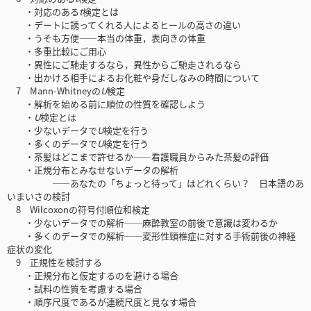
・対応のある
t
検定とは
・デートに誘ってくれる人によるヒールの高さの違い
・うそも方便――本当の体重，表向きの体重
・多重比較にご用心
・異性にご馳走するなら，異性からご馳走されるなら
・出かける相手によるお化粧や身だしなみの時間について
7 Mann-Whitneyの
U
検定
・解析を始める前に順位の性質を確認しよう
・
U
検定とは
・少ないデータで
U
検定を行う
・多くのデータで
U
検定を行う
・茶髪はどこまで許せるか――看護職員からみた茶髪の評価
・正規分布とみなせないデータの解析
――あなたの「ちょっと待って」はどれくらい？ 日本語のあ
いまいさの検討
8 Wilcoxonの符号付順位和検定
・少ないデータでの解析──麻酔教室の前後で意識は変わるか
・多くのデータでの解析──変形性頸椎症に対する手術前後の神経
症状の変化
9 正規性を検討する
・正規分布と仮定するのを避ける場合
・試料の性質を考慮する場合
・順序尺度であるが連続尺度と見なす場合