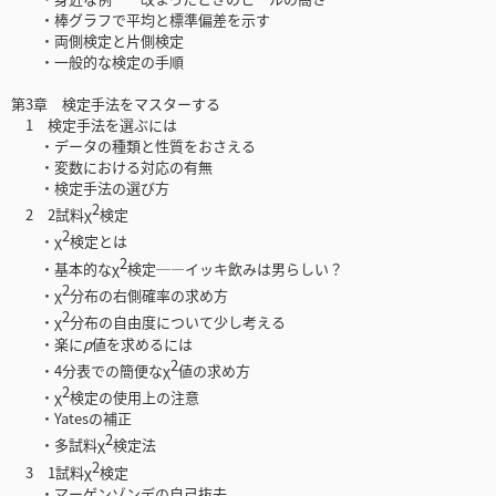
・棒グラフで平均と標準偏差を示す
・両側検定と片側検定
・一般的な検定の手順
第3章 検定手法をマスターする
1 検定手法を選ぶには
・データの種類と性質をおさえる
・変数における対応の有無
・検定手法の選び方
2
2 2試料χ
検定
2
・χ
検定とは
2
・基本的なχ
検定─―イッキ飲みは男らしい？
2
・χ
分布の右側確率の求め方
2
・χ
分布の自由度について少し考える
・楽に
p
値を求めるには
2
・4分表での簡便なχ
値の求め方
2
・χ
検定の使用上の注意
・Yatesの補正
2
・多試料χ
検定法
2
3 1試料χ
検定
・マーゲンゾンデの自己抜去