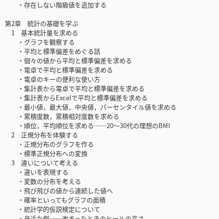
・存在しない階級値を追加する
第2章 統計の基礎を学ぶ
1 基本統計量を求める
・グラフを観察する
・平均と標準偏差をめぐる話
・個々の値から平均と標準偏差を求める
・電卓で平均と標準偏差を求める
・電卓のキーの便利な使い方
・集計表から電卓で平均と標準偏差を求める
・集計表からExcelで平均と標準偏差を求める
・最小値，最大値，中央値，パーセンタイル値を求める
・累積度数，累積相対度数を求める
・順位，平均順位を求める──20～30代の理想のBMI
2 正規分布を体験する
・正規分布のグラフを作る
・標準正規分布への変換
3 違いについて考える
・違いを表現する
・変数の分布を考える
・飛び飛びの値から連続した値へ
・確率といってもグラフの面積
・統計学的仮説検定について
・身近な例──改まったときのヒールの高さ