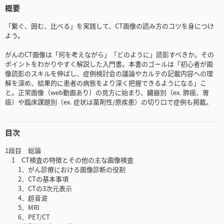
概要
「繋ぐ、囲む、比べる」を実践して、CT画像の読み方のコツを身につけ
よう。
がんのCT画像は「何を考えながら」「どのように」読影すべきか。その
ポイントをわかりやすく解説した入門書。本書のゴールは「初心者が画
像読影のスキルを伸ばし、症例検討会の議論やカルテの記載内容への理
解を深め、結果的に患者の病態をより深く把握できるようになる」こ
と。正常画像（web動画あり）の見方に始まり、臓器別（ex. 肺癌、胃
癌）や臨床課題別（ex. 症状は薬剤性/原疾患）の切り口で症例も掲載。
目次
1段目 総論
1 CT検査の特徴とその他の主な画像検査
1．がん診療における画像診断の役割
2．CTの基本事項
3．CTの3次元表示
4．超音波
5．MRI
6．PET/CT