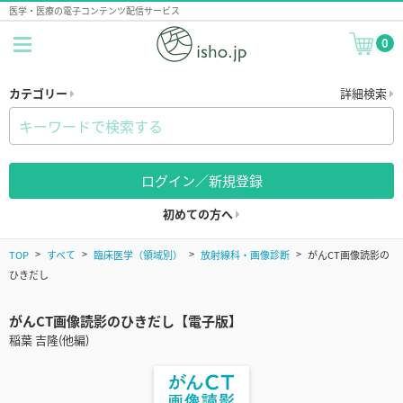
医学・医療の電子コンテンツ配信サービス
0
カテゴリー
詳細検索
ログイン／新規登録
初めての方へ
TOP
すべて
臨床医学（領域別）
放射線科・画像診断
がんCT画像読影の
ひきだし
がんCT画像読影のひきだし【電子版】
稲葉 吉隆(他編)