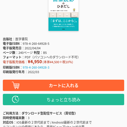
出版社
医学書院
電子版ISBN
978-4-260-64928-5
電子版発売日
2022/04/04
ページ数
240ページ
判型
B5
フォーマット
PDF（パソコンへのダウンロード不可）
¥4,950
電子版販売価格：
(本体¥4,500＋税10％)
印刷版ISBN
978-4-260-04928-3
印刷版発行年月
2022/03
カートに入れる
ちょっと立ち読み
ご利用方法
ダウンロード型配信サービス（買切型）
同時使用端末数
3
対応OS
iOS最新の２世代前まで / Android最新の２世代前まで
※コンテンツの使用にあたり、専用ビューアisho.jpが必要