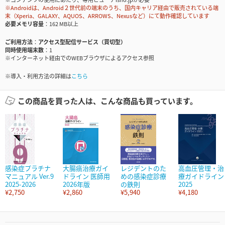
※Androidは、Android２世代前の端末のうち、国内キャリア経由で販売されている端
末（Xperia、GALAXY、AQUOS、ARROWS、Nexusなど）にて動作確認しています
必要メモリ容量
162 MB以上
ご利用方法
アクセス型配信サービス（買切型）
同時使用端末数
1
※インターネット経由でのWEBブラウザによるアクセス参照
※導入・利用方法の詳細は
こちら
この商品を買った人は、こんな商品も買っています。
感染症プラチナ
大腸癌治療ガイ
レジデントのた
高血圧管理・治
マニュアル Ver.9
ドライン 医師用
めの感染症診療
療ガイドライン
2025-2026
2026年版
の鉄則
2025
¥2,750
¥2,860
¥5,940
¥4,180