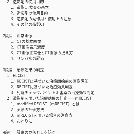
2 造影剤の使用目的
1．造影CT検査の基本
2．造影剤の使用目的
3．造影剤の副作用と使用上の注意
4．その他の造影CT
2段目 正常画像
1．CTの基本画像
2．CT画像表示濃度
3．CT画像正常像とCT画像の捉え方
4．リンパ節の評価
3段目 治療効果の判定
1 RECIST
1．RECISTに基づいた治療開始前の画像評価
2．RECISTに基づいた治療効果判定
3．免疫チェックポイント阻害薬の治療効果判定
2 造影剤を用いた治療効果の判定――mRECIST
1．modified RECIST（mRECIST）とは
2．実際の評価方法
3．mRECISTを用いる場合の注意点
4．おわりに
4段目 腫瘍の見落としを防ぐ