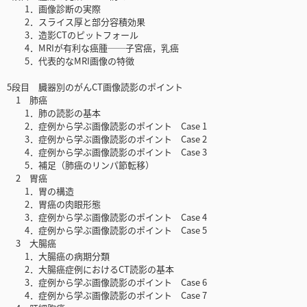
1．画像診断の実際
2．スライス厚と部分容積効果
3．造影CTのピットフォール
4．MRIが有利な癌腫──子宮癌，乳癌
5．代表的なMRI画像の特徴
5段目 臓器別のがんCT画像読影のポイント
1 肺癌
1．肺の読影の基本
2．症例から学ぶ画像読影のポイント Case 1
3．症例から学ぶ画像読影のポイント Case 2
4．症例から学ぶ画像読影のポイント Case 3
5．補足（肺癌のリンパ節転移）
2 胃癌
1．胃の構造
2．胃癌の肉眼形態
3．症例から学ぶ画像読影のポイント Case 4
4．症例から学ぶ画像読影のポイント Case 5
3 大腸癌
1．大腸癌の病期分類
2．大腸癌症例におけるCT読影の基本
3．症例から学ぶ画像読影のポイント Case 6
4．症例から学ぶ画像読影のポイント Case 7