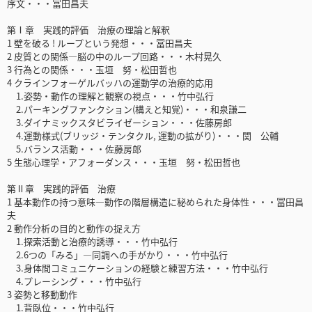
序文・・・冨田昌夫
第Ⅰ章 実践的評価 治療の理論と解釈
1 壁を破る ! ループという発想・・・冨田昌夫
2 皮質との関係―脳の中のループ回路・・・木村晃久
3 行為との関係・・・玉垣 努・松田哲也
4 クラインフォーゲルバッハの運動学の治療的応用
1.姿勢・動作の理解と観察の視点・・・竹中弘行
2.パーキングファンクション(構えと知覚)・・・和泉謙二
3.ダイナミックスタビライゼーション・・・佐藤房郎
4.運動様式(ブリッジ・テンタクル, 運動の拡がり)・・・関 公輔
5.バランス活動・・・佐藤房郎
5 生態心理学・アフォーダンス・・・玉垣 努・松田哲也
第Ⅱ章 実践的評価 治療
1 基本動作の持つ意味―動作の階層構造に秘められた身体性・・・冨田昌
夫
2 動作分析の目的と動作の捉え方
1.探索活動と治療的誘導・・・竹中弘行
2.6つの「みる」―同調への手がかり・・・竹中弘行
3.身体間コミュニケーションの経験と練習方法・・・竹中弘行
4.プレーシング・・・竹中弘行
3 姿勢と移動動作
1.背臥位・・・竹中弘行