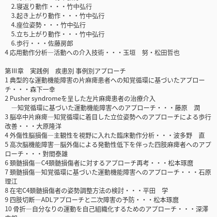
2.寝返り動作・・・竹中弘行
3.起き上がり動作・・・竹中弘行
4.座位姿勢・・・竹中弘行
5.立ち上がり動作・・・竹中弘行
6.歩行・・・佐藤房郎
4 応用動作分析―活動への介入技術・・・玉垣 努・松田哲也
第Ⅲ章 実践例 疾患別 事例別アプローチ
1 典型的な運動機能障害の片麻痺患者への知覚循環に基づいたアプロー
チ・・・森下一幸
2 Pusher syndromeを呈した左片麻痺患者の治療介入
―知覚循環に基づいた運動機能障害へのアプローチ・・・藤原 潤
3 脳卒中片麻痺―知覚循環に着目した立位姿勢へのアプローチによる歩行
改善・・・大原隆洋
4 外傷性脳損傷―主観性を視野に入れた臨床動作分析・・・波多野 直
5 高次脳機能障害―脳外傷による発動性低下を伴った四肢麻痺者へのアプ
ローチ・・・對間泰雄
6 頚髄損傷―C4頚髄損傷者に対するアプローチ再考・・・松本琢麿
7 頚髄損傷―知覚循環に基づいた運動機能障害へのアプローチ・・・石原
理江
8 在宅C4頚髄損傷者の姿勢調整方法の検討・・・平田 学
9 四肢切断―ADLアプローチと二次障害の予防・・・松本琢麿
10 骨折―自分なりの運動を自己組織化するためのアプローチ・・・深澤