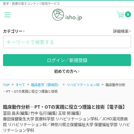
医学・医療の電子コンテンツ配信サービス
0
カテゴリー
詳細検索
ログイン／新規登録
初めての方へ
TOP
すべて
臨床医学（領域別）
リハビリテーション科
臨床動作分析
―PT・OTの実践に役立つ理論と技術
臨床動作分析―PT・OTの実践に役立つ理論と技術【電子版】
冨田 昌夫(編集) 竹中 弘行(編集) 玉垣 努(編集)
藤田保健衛生大学 医療科学部 リハビリテーション学科／JCHO湯河原病
院 リハビリテーション科／神奈川県立保健福祉大学 保健福祉学部 リハビ
リテーション学科