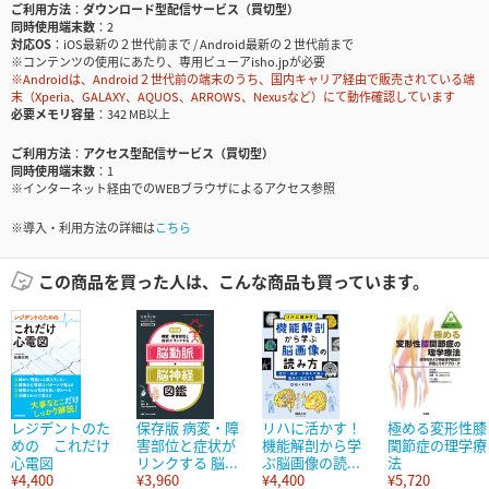
ご利用方法
ダウンロード型配信サービス（買切型）
同時使用端末数
2
対応OS
iOS最新の２世代前まで / Android最新の２世代前まで
※コンテンツの使用にあたり、専用ビューアisho.jpが必要
※Androidは、Android２世代前の端末のうち、国内キャリア経由で販売されている端
末（Xperia、GALAXY、AQUOS、ARROWS、Nexusなど）にて動作確認しています
必要メモリ容量
342 MB以上
ご利用方法
アクセス型配信サービス（買切型）
同時使用端末数
1
※インターネット経由でのWEBブラウザによるアクセス参照
※導入・利用方法の詳細は
こちら
この商品を買った人は、こんな商品も買っています。
レジデントのた
保存版 病変・障
リハに活かす！
極める変形性膝
めの これだけ
害部位と症状が
機能解剖から学
関節症の理学療
心電図
リンクする 脳...
ぶ脳画像の読...
法
¥4,400
¥3,960
¥4,400
¥5,720