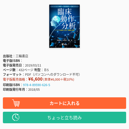
出版社
三輪書店
電子版ISBN
電子版発売日
2019/03/11
ページ数
432ページ
判型
Ｂ5
フォーマット
PDF（パソコンへのダウンロード不可）
¥6,600
電子版販売価格：
(本体¥6,000＋税10％)
印刷版ISBN
978-4-89590-626-5
印刷版発行年月
2018/05
カートに入れる
ちょっと立ち読み