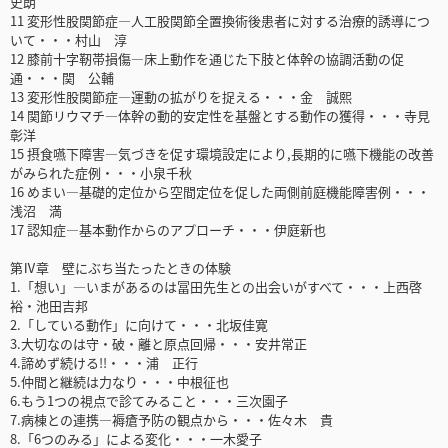
史朗
11 変形性股関節症―人工股関節全置換術後患者に対する治療的誘導につ
いて・・・村山 淳
12 膝前十字靭帯損傷―床上動作を通じた下肢と体幹の協調活動の促
通・・・関 公輔
13 変形性股関節症―運動の拡がりを捉える・・・金 誠熙
14 関節リウマチ―体幹の動的安定性を基盤とする動作の獲得・・・寺見
彰洋
15 摂食嚥下障害―気づきを促す環境設定により,長期的に嚥下機能の改善
がみられた症例・・・小泉千秋
16 めまい―基礎的定位から空間定位を促した両側前庭機能障害例・・・
浅沼 満
17 認知症―基本動作からのアプローチ・・・伊庭新也
第Ⅳ章 壁にぶち当たったときの体験
1.「想い」―いまがあるのは冨田先生との出会いがすべて・・・上西啓
裕・池田吉邦
2.「している動作」に向けて・・・北坂佳寛
3.大切なのは守・破・離と原点回帰・・・安井常正
4.諦めず続ける!!・・・浦 正行
5.仲間と継続は力なり・・・中根征也
6.もう1つの視点で診てみること・・・三次園子
7.病棟との連携―褥瘡予防の観点から・・・佐々木 貴
8.「6つのみる」による変化・・・一木愛子