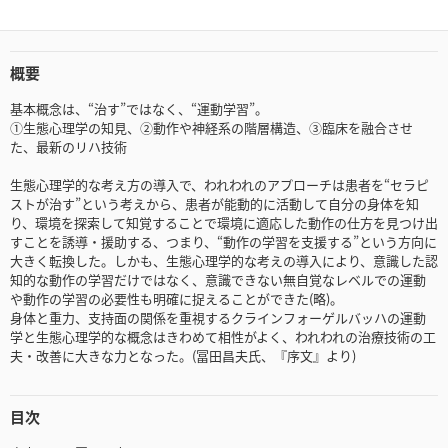
概要
基本概念は、“治す”ではなく、“運動学習”。
①生態心理学の知見、②動作や神経系の階層構造、③臨床を融合させ
た、最新のリハ技術
生態心理学的な考え方の導入で、われわれのアプローチは患者を“セラピ
ストが治す”という考えから、患者が能動的に活動して自分の身体を知
り、環境を探索して知覚することで環境に適応した動作の仕方を見つけ出
すことを誘導・援助する、つまり、“動作の学習を支援する”という方向に
大きく転換した。しかも、生態心理学的な考えの導入により、意識した認
知的な動作の学習だけではなく、意識できない無自覚なレベルでの運動
や動作の学習の必要性も明確に捉えることができた(略)。
身体と重力、支持面の関係を重視するクラインフォーゲルバッハの運動
学と生態心理学的な概念はきわめて相性がよく、われわれの治療技術の工
夫・改善に大きな力となった。(冨田昌夫氏、『序文』より)
目次