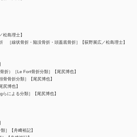
広／松島理士】
骨折 ［線状骨折・陥没骨折・頭蓋底骨折］【荻野展広／松島理士】
】
rt骨折）［Le Fort骨折分類］【尾尻博也】
［頬骨骨折分類］【尾尻博也】
【尾尻博也】
atvigらによる分類］【尾尻博也】
】
rg分類］【舟﨑裕記】