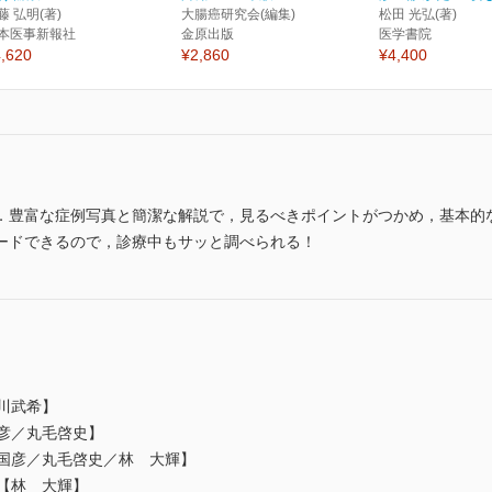
藤 弘明(著)
大腸癌研究会(編集)
松田 光弘(著)
本医事新報社
金原出版
医学書院
,620
¥2,860
¥4,400
．豊富な症例写真と簡潔な解説で，見るべきポイントがつかめ，基本的
ードできるので，診療中もサッと調べられる！
小川武希】
国彦／丸毛啓史】
田国彦／丸毛啓史／林 大輝】
材【林 大輝】