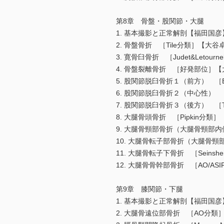
第8章 骨盤・股関節・大腿
1. 基本撮影と正常解剖【福田国彦
2. 骨盤骨折 ［Tile分類］【大谷
3. 寛骨臼骨折 ［Judet&Letou
4. 骨盤裂離骨折 ［好発部位］
5. 股関節脱臼骨折１（前方） ［E
6. 股関節脱臼骨折２（中心性） ［
7. 股関節脱臼骨折３（後方） ［Th
8. 大腿骨頭骨折 ［Pipkin分類
9. 大腿骨頸部骨折（大腿骨頸部内
10. 大腿骨転子部骨折（大腿骨頸
11. 大腿骨転子下骨折 ［Seins
12. 大腿骨骨幹部骨折 ［AO/A
第9章 膝関節・下腿
1. 基本撮影と正常解剖【福田国彦
2. 大腿骨遠位部骨折 ［AO分類