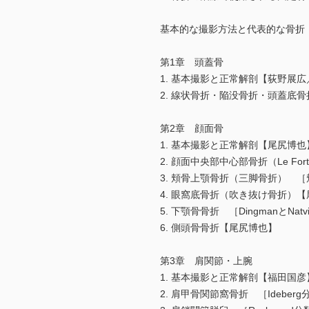
基本的な撮影方法と代表的な骨折
第1章 頭蓋骨
1. 基本撮影と正常解剖【荻野展
2. 線状骨折・陥没骨折・頭蓋底
第2章 顔面骨
1. 基本撮影と正常解剖【尾尻博也
2. 顔面中央部中心部骨折（Le Fo
3. 頬骨上顎骨折（三脚骨折） 
4. 眼窩底骨折（吹き抜け骨折）
5. 下顎骨骨折 ［DingmanとN
6. 側頭骨骨折【尾尻博也】
第3章 肩関節・上腕
1. 基本撮影と正常解剖【福田国彦
2. 肩甲骨関節窩骨折 ［Idebe