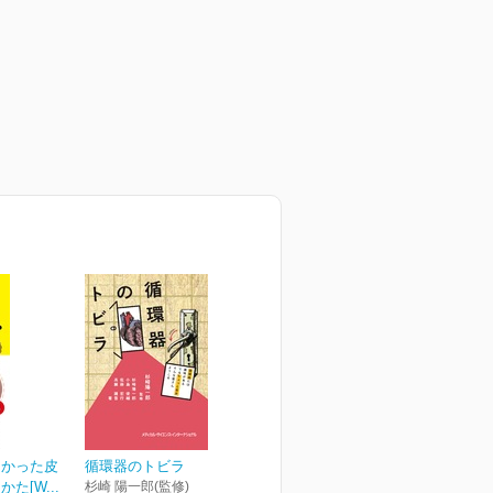
なかった皮
循環器のトビラ
た[W...
杉崎 陽一郎(監修)