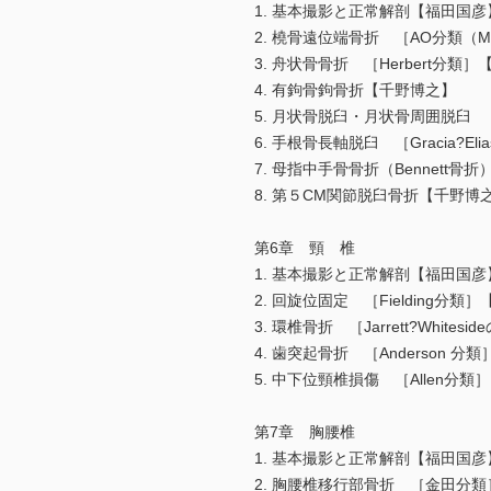
1. 基本撮影と正常解剖【福田国彦
2. 橈骨遠位端骨折 ［AO分類（M
3. 舟状骨骨折 ［Herbert分類
4. 有鉤骨鉤骨折【千野博之】
5. 月状骨脱臼・月状骨周囲脱臼
6. 手根骨長軸脱臼 ［Gracia?E
7. 母指中手骨骨折（Bennett骨
8. 第５CM関節脱臼骨折【千野博
第6章 頸 椎
1. 基本撮影と正常解剖【福田国彦
2. 回旋位固定 ［Fielding分類
3. 環椎骨折 ［Jarrett?Whi
4. 歯突起骨折 ［Anderson 
5. 中下位頸椎損傷 ［Allen分
第7章 胸腰椎
1. 基本撮影と正常解剖【福田国彦
2. 胸腰椎移行部骨折 ［金田分