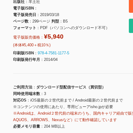
出版社
羊土社
電子版ISBN
電子版発売日
2019/03/18
ページ数
299ページ
判型
B5
フォーマット
PDF（パソコンへのダウンロード不可）
¥5,940
電子版販売価格：
(本体¥5,400＋税10％)
印刷版ISBN
978-4-7581-1177-5
印刷版発行年月
2014/04
ご利用方法
ダウンロード型配信サービス（買切型）
同時使用端末数
3
対応OS
iOS最新の２世代前まで / Android最新の２世代前まで
※コンテンツの使用にあたり、専用ビューアisho.jpが必要
※Androidは、Android２世代前の端末のうち、国内キャリア経由で販
AQUOS、ARROWS、Nexusなど）にて動作確認しています
必要メモリ容量
204 MB以上