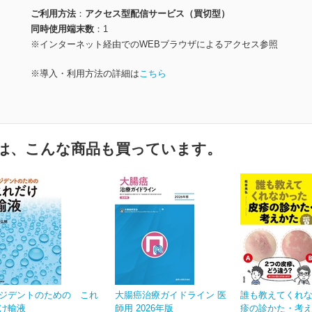
ご利用方法
アクセス型配信サービス（買切型）
同時使用端末数
1
※インターネット経由でのWEBブラウザによるアクセス参照
※導入・利用方法の詳細は
こちら
は、こんな商品も買っています。
ジデントのための これ
大腸癌治療ガイドライン 医
誰も教えてくれ
け輸液
師用 2026年版
疹の診かた・考えか