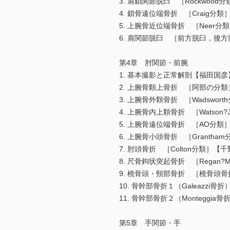
3. 肩鎖関節脱臼 ［Rockwoo
4. 鎖骨遠位端骨折 ［Craig分
5. 上腕骨近位端骨折 ［Neer
6. 肩関節脱臼 ［前方脱臼，後
第4章 肘関節・前腕
1. 基本撮影と正常解剖【福田国彦
2. 上腕骨顆上骨折 ［阿部の分
3. 上腕骨外顆骨折 ［Wadswor
4. 上腕骨内上顆骨折 ［Watson
5. 上腕骨遠位端骨折 ［AO分類
6. 上腕骨小頭骨折 ［Granth
7. 肘頭骨折 ［Colton分類］【
8. 尺骨鉤状突起骨折 ［Regan?
9. 橈骨頭・頸部骨折 ［橈骨頭
10. 骨幹部骨折１（Galeazzi
11. 骨幹部骨折２（Monteggi
第5章 手関節・手