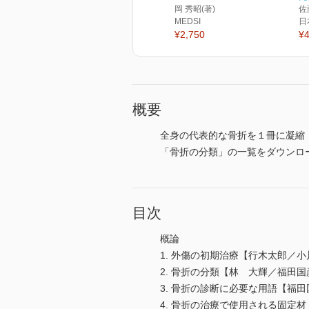
岡 秀昭(著)
佐
MEDSI
日
¥2,750
¥4
概要
全身の代表的な骨折を１冊に凝縮
「骨折の分類」の一覧をダウンロ
目次
概論
1. 外傷の初期治療【行木太郎／
2. 骨折の分類【林 大輝／福田
3. 骨折の診断に必要な用語【福
4. 骨折の治療で使用される固定