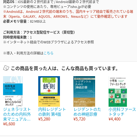
対応OS
iOS最新の２世代前まで / Android最新の２世代前まで
※コンテンツの使用にあたり、専用ビューアisho.jpが必要
※Androidは、Android２世代前の端末のうち、国内キャリア経由で販売されている端
末（Xperia、GALAXY、AQUOS、ARROWS、Nexusなど）にて動作確認しています
必要メモリ容量
82 MB以上
ご利用方法
アクセス型配信サービス（買切型）
同時使用端末数
1
※インターネット経由でのWEBブラウザによるアクセス参照
※導入・利用方法の詳細は
こちら
この商品を買った人は、こんな商品も買っています。
ジェネラリスト
内科レジデント
レジデントのた
小児科ファース
のための内科外
の鉄則 第4版
めの神経診療
トタッチ
来マニュアル...
¥5,280
¥5,720
¥4,400
¥6,600