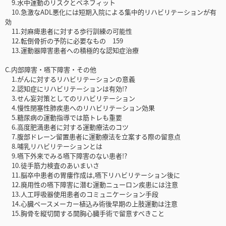
9.水中運動のリスクとベネフィット
10.急激なADL悪化には短期入院による集中的リハビリテーションが有
効
11.対麻痺患者に対する歩行訓練の可能性
12.転倒骨折の予防に必要なもの 159
13.運動器障害患者への積極的な認知症治療
C.内部障害・嚥下障害・その他
1.がんに対するリハビリテーションの意義
2.認知症にリハビリテーションは有効!?
3.せん妄対策としてのリハビリテーション
4.慢性閉塞性肺疾患へのリハビリテーション効果
5.糖尿病の運動指導では筋トレも重要
6.高度肥満患者に対する運動療法のコツ
7.腹部ドレーン留置患者に運動療法を立案する際の留意点
8.哺乳リハビリテーションとは
9.嚥下外来でみる嚥下障害のない患者!?
10.徒手筋力検査のあいまいさ
11.脳卒中患者の胃瘻作成は,嚥下リハビリテーション後に
12.廃用性の嚥下障害に潜む運動ニューロン疾患には注意
13.人工呼吸器使用患者のコミュニケーション手段
14.心臓ペースメーカー植込み術後早期の上肢運動は注意
15.胸骨を縦切開する開胸心臓手術で留意すべきこと