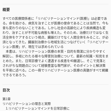
概要
すべての医療関係者に「リハビリテーションマインド(医療)」は必要であ
る。命を助ける、病気を治すことが医療の使命であることは当然で、今も
昔も変わりのないことである。しかし社会の高齢化により疾病構造も変
わり、治すことが不可能な病態も増えた。そのため、治療だけではなく生
活全体をケアするという視点、臓器だけでなく人間全体をみること、が必
須となってきた。臓器別治療から地域生活につなげていく「リハビリテー
ション医療」が、現在では求められている
本書は、リハビリテーション医療の本質・目的を簡潔に分かりやすく
解説し、多岐にわたる様々な障害別治療について、最新の知識・知見をま
とめた。また、日常診療でよく遭遇する疾患を40厳選し、そこで見落と
されがちな問題点について経験豊富な専門家が、そのポイントと解決策
を平易に述べる。この一冊でリハビリテーション医療の真髄がすべて網羅
できるであろう。
目次
第1章
リハビリテーションの理念と実際
1.リハビリテーションマインドを日常診療に