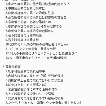
1.中枢性麻痺評価に徒手筋力検査は問題あり!?
2.単麻痺患者の診断は慎重に
3.顔面神経麻痺の誤った治療に注意
4.高次脳機能障害の患者には退院後の支援を
5.意欲低下患者に必要な鑑別とは
6.視床症候群の失調には2種類が混在する
7.麻痺側上肢の疼痛治療は包括的に
8.長下肢装具の治療的意義
9.短下肢装具は多種多様
10.発症6カ月以降の麻痺の改善困難は本当か?
11.パーキンソン病患者に最適な歩行
12.他人の手徴候にリハビリテーションは効果あり!?
13.クモ膜下出血でもリハゴール予測は可能!?
B.運動器障害
1.転倒骨折患者の隠れ脳卒中
2.内科入院患者の隠れ大【腿】骨頸部骨折
3.肩関節挙上困難で忘れてはいけない疾患
4.80%以上を占める腰痛とは?
5.変形性膝関節症に対する治療のコツ
6.人工股関節置換術後のリスク管理
7.交通外傷で見落とされやすい膝靱帯損傷
8.たかが杖,されど杖―関節リウマチ患者に適した杖は?