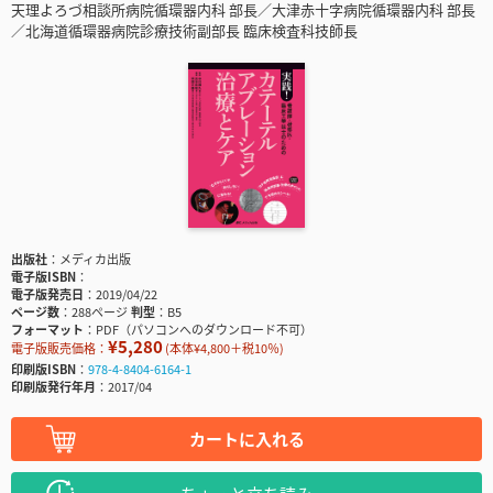
天理よろづ相談所病院循環器内科 部長／大津赤十字病院循環器内科 部長
／北海道循環器病院診療技術副部長 臨床検査科技師長
出版社
メディカ出版
電子版ISBN
電子版発売日
2019/04/22
ページ数
288ページ
判型
B5
フォーマット
PDF（パソコンへのダウンロード不可）
¥5,280
電子版販売価格：
(本体¥4,800＋税10％)
印刷版ISBN
978-4-8404-6164-1
印刷版発行年月
2017/04
カートに入れる