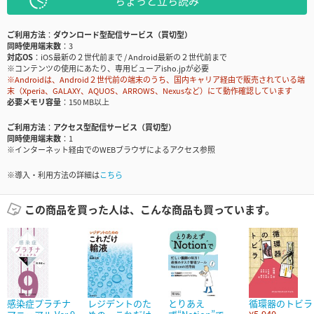
ちょっと立ち読み
ご利用方法
ダウンロード型配信サービス（買切型）
同時使用端末数
3
対応OS
iOS最新の２世代前まで / Android最新の２世代前まで
※コンテンツの使用にあたり、専用ビューアisho.jpが必要
※Androidは、Android２世代前の端末のうち、国内キャリア経由で販売されている端
末（Xperia、GALAXY、AQUOS、ARROWS、Nexusなど）にて動作確認しています
必要メモリ容量
150 MB以上
ご利用方法
アクセス型配信サービス（買切型）
同時使用端末数
1
※インターネット経由でのWEBブラウザによるアクセス参照
※導入・利用方法の詳細は
こちら
この商品を買った人は、こんな商品も買っています。
感染症プラチナ
レジデントのた
とりあえ
循環器のトビラ