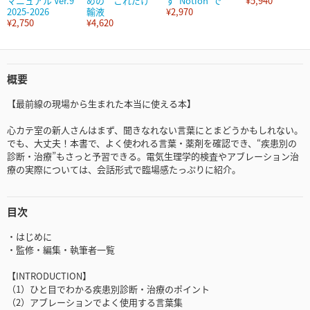
マニュアル Ver.9
めの これだけ
ず“Notion”で
¥5,940
2025-2026
輸液
¥2,970
¥2,750
¥4,620
概要
【最前線の現場から生まれた本当に使える本】
心カテ室の新人さんはまず、聞きなれない言葉にとまどうかもしれない。
でも、大丈夫！本書で、よく使われる言葉・薬剤を確認でき、“疾患別の
診断・治療”もさっと予習できる。電気生理学的検査やアブレーション治
療の実際については、会話形式で臨場感たっぷりに紹介。
目次
・はじめに
・監修・編集・執筆者一覧
【INTRODUCTION】
（1）ひと目でわかる疾患別診断・治療のポイント
（2）アブレーションでよく使用する言葉集