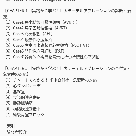
【CHAPTER 4 〔実践から学ぶ！〕カテーテルアブレーションの診断・治
療】
（1）Case1 房室結節回帰性頻拍（AVNRT）
（2）Case2 房室回帰性頻拍（AVRT）
（3）Case3 心房粗動（AFL）
（4）Case4 瘢痕性心房頻拍
（5）Case5 右室流出路起源心室頻拍（RVOT-VT）
（6）Case6 発作性心房細動（PAF）
（7）Case7 器質的心疾患を背景に持つ持続性心室頻拍
【CHAPTER 5 〔実践から学ぶ！〕カテーテルアブレーションの合併症・
急変時の対応】
（1）チャートでわかる！ 術中合併症・急変時の対応
（2）心タンポナーデ
（3）塞栓症
（4）食道関連合併症
（5）肺静脈狭窄
（6）横隔膜運動低下
（7）術後房室ブロック
・索引
・監修者紹介