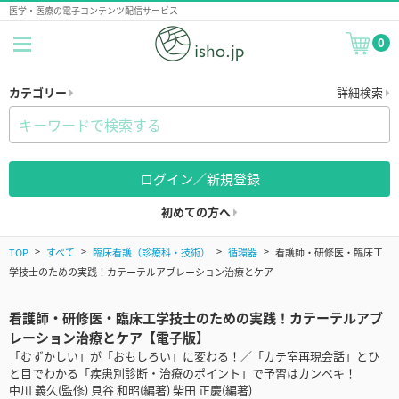
医学・医療の電子コンテンツ配信サービス
0
カテゴリー
詳細検索
ログイン／新規登録
初めての方へ
TOP
すべて
臨床看護（診療科・技術）
循環器
看護師・研修医・臨床工
学技士のための実践！カテーテルアブレーション治療とケア
看護師・研修医・臨床工学技士のための実践！カテーテルアブ
レーション治療とケア【電子版】
「むずかしい」が「おもしろい」に変わる！／「カテ室再現会話」とひ
と目でわかる「疾患別診断・治療のポイント」で予習はカンペキ！
中川 義久(監修) 貝谷 和昭(編著) 柴田 正慶(編著)