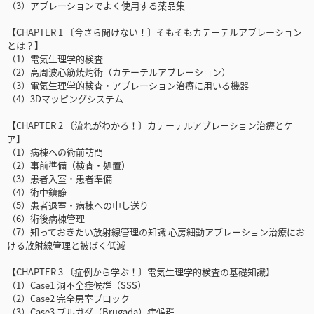
（3）アブレーションでよく使用する薬品集
【CHAPTER 1 〔今さら聞けない！〕そもそもカテーテルアブレーション
とは？】
（1）電気生理学的検査
（2）高周波心筋焼灼術（カテーテルアブレーション）
（3）電気生理学的検査・アブレーション治療に用いる機器
（4）3Dマッピングシステム
【CHAPTER 2 〔流れがわかる！〕カテーテルアブレーション治療とケ
ア】
（1）病棟への術前訪問
（2）事前準備（検査・処置）
（3）患者入室・患者準備
（4）術中鎮静
（5）患者退室・病棟への申し送り
（6）術後病棟管理
（7）知っておきたい放射線管理の知識 心房細動アブレーション治療にお
ける放射線管理と被ばく低減
【CHAPTER 3 〔症例から学ぶ！〕電気生理学的検査の基礎知識】
（1）Case1 洞不全症候群（SSS）
（2）Case2 完全房室ブロック
（3）Case3 ブルガダ（Brugada）症候群