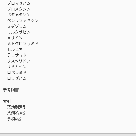
ブロマゼパム
プロメタジン
ベタメタゾン
ベンラファキシン
ミダゾラム
ミルタザピン
メサドン
メトクロプラミド
モルヒネ
ラコサミド
リスペリドン
リドカイン
ロペラミド
ロラゼパム
参考図書
索引
薬効別索引
薬剤名索引
事項索引