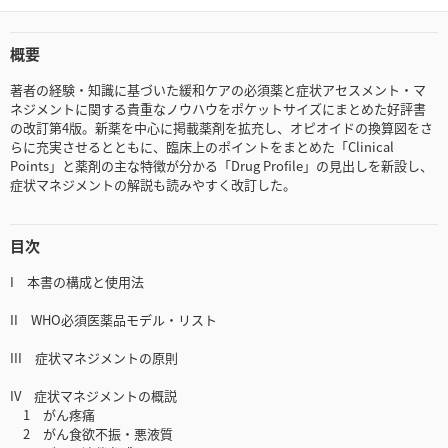
概要
著者の経験・知識に基づいた緩和ケアの必須薬と症状アセスメント・マ
ネジメントに関する貴重なノウハウをポケットサイズにまとめた好評書
の改訂第4版。新薬を中心に掲載薬剤を拡充し、オピオイドの換算図をさ
らに充実させるとともに、臨床上のポイントをまとめた「Clinical
Points」と薬剤の主な特徴が分かる「Drug Profile」の見出しを新設し、
症状マネジメントの解説も読みやすく改訂した。
目次
I 本書の構成と使用法
II WHO必須医薬品モデル・リスト
III 症状マネジメントの原則
IV 症状マネジメントの概説
1 がん疼痛
2 がん食欲不振・悪液質