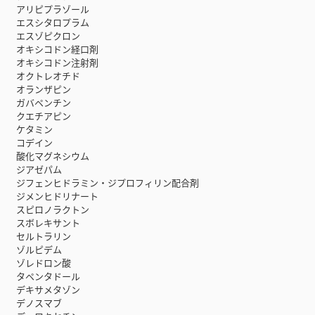
アリピプラゾール
エスシタロプラム
エスゾピクロン
オキシコドン経口剤
オキシコドン注射剤
オクトレオチド
オランザピン
ガバペンチン
クエチアピン
ケタミン
コデイン
酸化マグネシウム
ジアゼパム
ジフェンヒドラミン・ジプロフィリン配合剤
ジメンヒドリナート
スピロノラクトン
スボレキサント
セルトラリン
ゾルピデム
ゾレドロン酸
タペンタドール
デキサメタゾン
デノスマブ