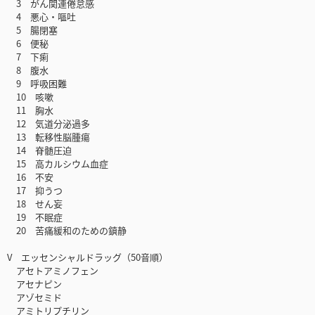
3 がん関連倦怠感
4 悪心・嘔吐
5 腸閉塞
6 便秘
7 下痢
8 腹水
9 呼吸困難
10 咳嗽
11 胸水
12 気道分泌過多
13 転移性脳腫瘍
14 脊髄圧迫
15 高カルシウム血症
16 不安
17 抑うつ
18 せん妄
19 不眠症
20 苦痛緩和のための鎮静
V エッセンシャルドラッグ（50音順）
アセトアミノフェン
アセナピン
アゾセミド
アミトリプチリン