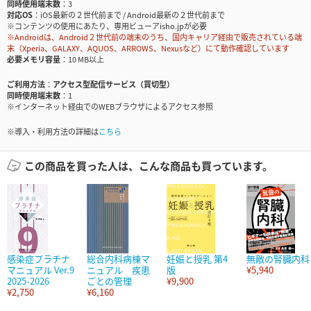
同時使用端末数
3
対応OS
iOS最新の２世代前まで / Android最新の２世代前まで
※コンテンツの使用にあたり、専用ビューアisho.jpが必要
※Androidは、Android２世代前の端末のうち、国内キャリア経由で販売されている端
末（Xperia、GALAXY、AQUOS、ARROWS、Nexusなど）にて動作確認しています
必要メモリ容量
10 MB以上
ご利用方法
アクセス型配信サービス（買切型）
同時使用端末数
1
※インターネット経由でのWEBブラウザによるアクセス参照
※導入・利用方法の詳細は
こちら
この商品を買った人は、こんな商品も買っています。
感染症プラチナ
総合内科病棟マ
妊娠と授乳 第4
無敵の腎臓内科
マニュアル Ver.9
ニュアル 疾患
版
¥5,940
2025-2026
ごとの管理
¥9,900
¥2,750
¥6,160