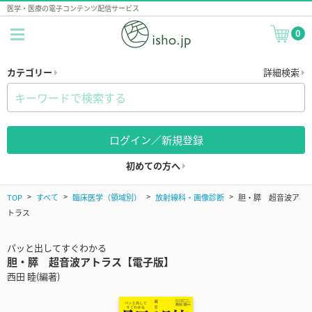
医学・医療の電子コンテンツ配信サービス
0
カテゴリー
詳細検索
ログイン／新規登録
初めての方へ
TOP
すべて
臨床医学（領域別）
放射線科・画像診断
胆・膵 超音波ア
トラス
パッと出してすぐわかる
胆・膵 超音波アトラス【電子版】
西田 睦(編著)