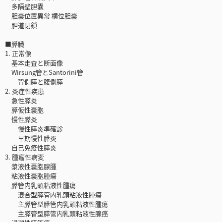
多隔壁胆嚢
胆嚢位置異常 横位胆嚢
胆道閉鎖
■膵臓
1. 正常像
基本走査と断面像
Wirsung管とSantorini管
背側膵と腹側膵
2. 炎症性疾患
急性膵炎
膵仮性嚢胞
慢性膵炎
慢性膵炎準確診
早期慢性膵炎
自己免疫性膵炎
3. 腫瘤性病変
漿液性嚢胞腺腫
粘液性嚢胞腫瘍
膵管内乳頭粘液性腫瘍
混合型膵管内乳頭粘液性腫瘍
主膵管型膵管内乳頭粘液性腫瘍
主膵管型膵管内乳頭粘液性腺癌