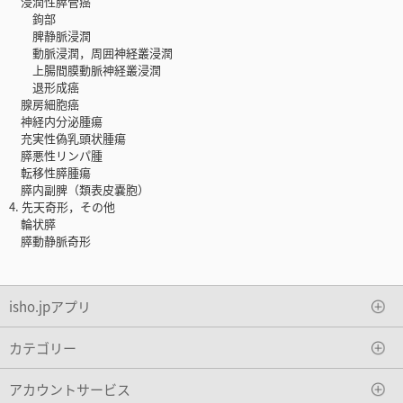
浸潤性膵管癌
鉤部
脾静脈浸潤
動脈浸潤，周囲神経叢浸潤
上腸間膜動脈神経叢浸潤
退形成癌
腺房細胞癌
神経内分泌腫瘍
充実性偽乳頭状腫瘍
膵悪性リンパ腫
転移性膵腫瘍
膵内副脾（類表皮嚢胞）
4. 先天奇形，その他
輪状膵
膵動静脈奇形
isho.jpアプリ
カテゴリー
アカウントサービス