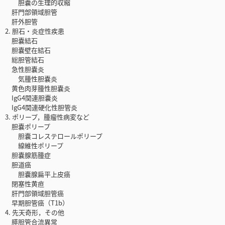
胆嚢の生理的収縮
肝門部領域胆管
肝外胆管
2. 胆石・炎症性疾患
胆嚢結石
胆嚢壁在結石
総胆管結石
急性胆嚢炎
気腫性胆嚢炎
黄色肉芽腫性胆嚢炎
IgG4関連胆嚢炎
IgG4関連硬化性胆管炎
3. ポリープ，腫瘤性病変など
胆嚢ポリープ
胆嚢コレステロールポリープ
線維性ポリープ
胆嚢腺筋腫症
胆道癌
胆嚢腺扁平上皮癌
閉塞性黄疸
肝門部領域胆管癌
早期胆管癌（T1b）
4. 先天奇形，その他
膵胆管合流異常