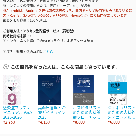
対応OS
iOS最新の２世代前まで / Android最新の２世代前まで
※コンテンツの使用にあたり、専用ビューアisho.jpが必要
※Androidは、Android２世代前の端末のうち、国内キャリア経由で販売されている端
末（Xperia、GALAXY、AQUOS、ARROWS、Nexusなど）にて動作確認しています
必要メモリ容量
150 MB以上
ご利用方法
アクセス型配信サービス（買切型）
同時使用端末数
1
※インターネット経由でのWEBブラウザによるアクセス参照
※導入・利用方法の詳細は
こちら
この商品を買った人は、こんな商品も買っています。
感染症プラチナ
高血圧管理・治
ホスピタリスト
ジェネラリスト
マニュアル Ver.9
療ガイドライン
のための内科診
のための内科外
2025-2026
2025
療フローチャ...
来マニュアル...
¥2,750
¥4,180
¥8,800
¥6,600