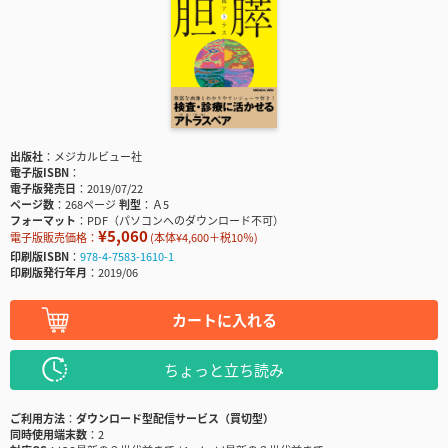
出版社
メジカルビュー社
電子版ISBN
電子版発売日
2019/07/22
ページ数
268ページ
判型
Ａ5
フォーマット
PDF（パソコンへのダウンロード不可）
¥5,060
電子版販売価格：
(本体¥4,600＋税10％)
印刷版ISBN
978-4-7583-1610-1
印刷版発行年月
2019/06
カートに入れる
ちょっと立ち読み
ご利用方法
ダウンロード型配信サービス（買切型）
同時使用端末数
2