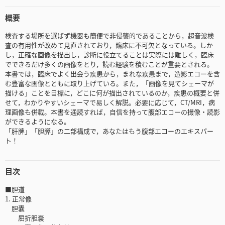
概要
検査する場所を選ばず機器も簡便で非侵襲的であることから，超音波検
査の有用性が改めて見直されており，臨床に不可欠となっている。しか
し，正確な画像を描出し，診断に役立てることは実際には難しく，臨床
でできるだけ多くの画像をとり，読む経験を積むことが重要とされる。
本書では，臨床でよく出会う疾患から，まれな疾患まで，造影エコーを含
む豊富な画像とともに取り上げている。また，「画像を見てシェーマが
描ける」ことを目標に，どこに何が描出されているのか，疾患の概要と併
せて，わかりやすいシェーマで易しく解説。必要に応じて，CT/MRI，病
理画像も併載。本書を通読すれば，自信を持って腹部エコーの撮像・読影
ができるようになる。
「肝脾」「胆膵」の二部構成で，あなたはもう腹部エコーのエキスパー
ト！
目次
■胆道
1. 正常像
胆嚢
屈折胆嚢