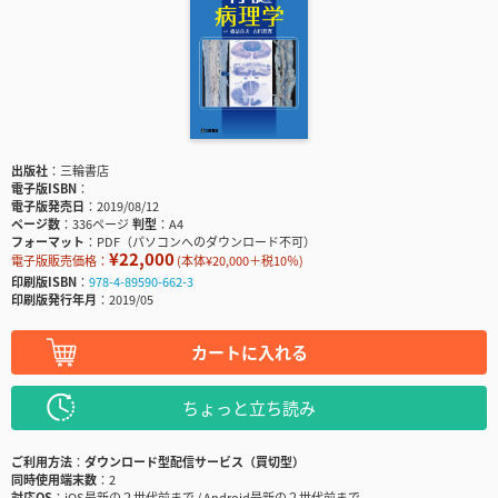
出版社
三輪書店
電子版ISBN
電子版発売日
2019/08/12
ページ数
336ページ
判型
A4
フォーマット
PDF（パソコンへのダウンロード不可）
¥22,000
電子版販売価格：
(本体¥20,000＋税10％)
印刷版ISBN
978-4-89590-662-3
印刷版発行年月
2019/05
カートに入れる
ちょっと立ち読み
ご利用方法
ダウンロード型配信サービス（買切型）
同時使用端末数
2
対応OS
iOS最新の２世代前まで / Android最新の２世代前まで