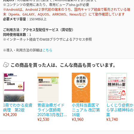
※コンテンツの使用にあたり、専用ビューアisho.jpが必要
※Androidは、Android２世代前の端末のうち、国内キャリア経由で販売されている端
末（Xperia、GALAXY、AQUOS、ARROWS、Nexusなど）にて動作確認しています
必要メモリ容量
150 MB以上
ご利用方法
アクセス型配信サービス（買切型）
同時使用端末数
1
※インターネット経由でのWEBブラウザによるアクセス参照
※導入・利用方法の詳細は
こちら
この商品を買った人は、こんな商品も買っています。
1冊でわかる皮膚
胃癌治療ガイド
小児科当直医マ
しくじり症例か
病理 第2版
ライン医師用
ニュアル 改訂第
ら学ぶ精神科の
¥24,200
2025年3月改訂...
16版
薬
¥2,530
¥3,960
¥3,740