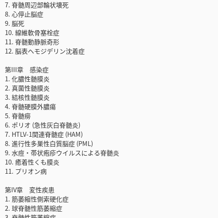
7. 脊髄周辺部輪状壊死
8. 心停止脳症
9. 脳死
10. 線維軟骨塞栓症
11. 脊髄動静脈奇形
12. 脳表ヘモジデリン沈着症
第III章 感染症
1. 化膿性髄膜炎
2. 真菌性髄膜炎
3. 結核性髄膜炎
4. 脊髄硬膜外膿瘍
5. 脊髄癆
6. ポリオ (急性灰白脊髄炎)
7. HTLV-1関連脊髄症 (HAM)
8. 進行性多巣性白質脳症 (PML)
9. 水痘・帯状疱疹ウイルスによる脊髄炎
10. 癒着性くも膜炎
11. プリオン病
第IV章 変性疾患
1. 筋萎縮性側索硬化症
2. 球脊髄性筋萎縮症
3. 脊髄性筋萎縮症