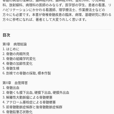
科、放射線科、病理科の医師のみならず、医学部の学生、患者の看護、リ
ハビリテーションにかかわる看護師、理学療法士、作業療法士などの
方々にも必要です。本書が脊椎脊髄疾患の臨床、病理、基礎研究に携わる
方々に参考になれば、著者として大変うれしく思います。
目次
第I章 病理総論
1. はじめに
2. 脊髄の肉眼所見
3. 脊髄の組織学的変化
4. 脊髄の加齢性変化
5. 脊髄生検
6. 剖検での脊髄の採取, 標本作製
第II章 血管障害
1. 脊髄出血
2. 脊髄くも膜下出血, 硬膜下出血, 硬膜外出血
3. 解離性大動脈瘤による脊髄梗塞
4. アテローム塞栓症による脊髄梗塞
5. 前脊髄動脈症候群と後脊髄動脈症候群
6. 脊髄鉛筆芯状軟化