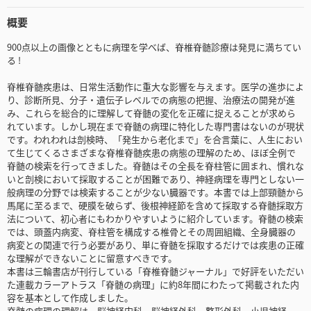
概要
900点以上の画像とともに病理を学べば、脊椎脊髄診療は発見に満ちてい
る !
脊椎脊髄疾患は、日常生活動作に重大な影響を与えます。医学の進歩によ
り、診断所見、分子・遺伝子レベルでの病態の把握、治療法の開発が進
み、これらを総合的に理解して脊髄の変化を正確に捉えることが求めら
れています。しかし現在まで脊髄の病理に特化した専門書はないのが現状
です。われわれは剖検時、「発生から老化まで」を合言葉に、人生におい
て生じてくるさまざまな脊椎脊髄疾患の病態の理解のため、ほぼ全例で
脊髄の検索を行ってきました。脊髄はその全長を脊柱管に囲まれ、慣れな
いと剖検において採取することが困難であり、神経病理を専門としない一
般病理の分野では検索することが少ない臓器です。本書では上部頸髄から
馬尾に至るまで、硬膜を破らず、後根神経節を含めて採取する脊髄採取方
法について、初心者にもわかりやすいように紹介しています。脊髄の検索
では、頭蓋内病変、脊柱管を構成する椎骨とその周囲組織、全身臓器の
病変との関連で行う必要があり、単に脊髄を採取するだけでは疾患の正確
な理解ができないことに留意すべきです。
本書は三輪書店が刊行している「脊椎脊髄ジャーナル」で好評をいただい
た連載カラーアトラス「脊髄の病理」に約8年間にわたって掲載された内
容を基本として作成しました。
脊髄の病理の理解は、脳神経内科、脳神経外科、整形外科、小児神経