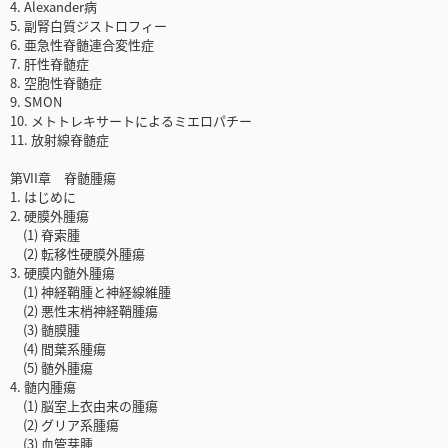
4. Alexander病
5. 副腎白質ジストロフィー
6. 亜急性脊髄連合変性症
7. 肝性脊髄症
8. 空胞性脊髄症
9. SMON
10. メトトレキサートによるミエロパチー
11. 放射線脊髄症
第VII章 脊髄腫瘍
1. はじめに
2. 硬膜外腫瘍
(1) 脊索腫
(2) 転移性硬膜外腫瘍
3. 硬膜内髄外腫瘍
(1) 神経鞘腫と神経線維腫
(2) 悪性末梢神経鞘腫瘍
(3) 髄膜腫
(4) 間葉系腫瘍
(5) 髄外腫瘍
4. 髄内腫瘍
(1) 脳室上衣由来の腫瘍
(2) グリア系腫瘍
(3) 血管芽腫