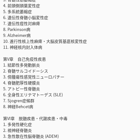
4. 前頭側頭葉変性症
5. 多系統萎縮症
6. 遺伝性脊髄小脳変性症
7. 遺伝性痙性対麻痺
8. Parkinson病
9. Alzheimer病
10. 進行性核上性麻痺・大脳皮質基底核変性症
11. 神経核内封入体病
第V章 自己免疫性疾患
1. 結節性多発動脈炎
2. 脊髄サルコイドーシス
3. 傍腫瘍性感覚性ニューロパチー
4. 脊髄肥厚性硬膜炎
5. アトピー性脊髄炎
6. 全身性エリテマトーデス (SLE)
7. Sjogren症候群
8. 神経Behcet病
第VI章 脱髄疾患・代謝疾患・中毒
1. 多発性硬化症
2. 視神経脊髄炎
3. 急性散在性脳脊髄炎 (ADEM)