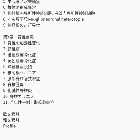
5. 中心管と水脊髄症
6. 錐体路形成異常
7. 神経根内異所性神経細胞, 白質内異所性神経細胞
8. くも膜下腔内のglioneuronal heterotopia
9. 神経根の走行異常
第X章 脊椎疾患
1. 脊椎の加齢性変化
2. 頸椎症
3. 後縦靱帯骨化症
4. 黄色靱帯骨化症
5. 環軸椎亜脱臼
6. 椎間板ヘルニア
7. 腰部脊柱管狭窄症
8. 脊椎腫瘍
9. 化膿性脊椎炎
10. 脊椎カリエス
11. 若年性一側上肢筋萎縮症
欧文索引
和文索引
Profile