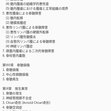
(4) 髄内腫瘍の組織学的悪性度
(5) 髄内腫瘍における腫瘍と正常組織の境界
5. 悪性腫瘍による脊髄障害
(1) 髄内転移
(2) 髄膜癌腫症
6. 悪性リンパ腫による脊髄障害
(1) 悪性リンパ腫の硬膜外転移
(2) リンパ腫性髄膜炎
(3) 血管内リンパ腫による脊髄障害
(4) 神経リンパ腫症
7. 頭蓋内腫瘍による二次的脊髄障害
8. 脊柱管内嚢胞
第VIII章 脊髄損傷
1. 脊髄損傷
2. 中心性頸髄損傷
3. 脊髄再生
第IX章 発生異常
1. 脊髄の発生
2. 神経管閉鎖不全症
3. Chiari奇形 (Arnold Chiari奇形)
4. 脊髄空洞症