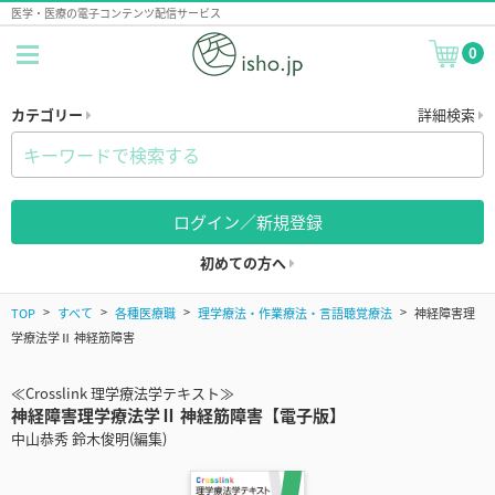
医学・医療の電子コンテンツ配信サービス
0
カテゴリー
詳細検索
ログイン／新規登録
初めての方へ
TOP
すべて
各種医療職
理学療法・作業療法・言語聴覚療法
神経障害理
学療法学Ⅱ 神経筋障害
≪Crosslink 理学療法学テキスト≫
神経障害理学療法学Ⅱ 神経筋障害【電子版】
中山恭秀 鈴木俊明(編集)