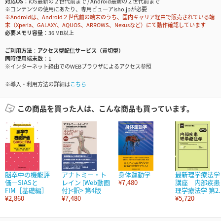
対応OS
iOS最新の２世代前まで / Android最新の２世代前まで
※コンテンツの使用にあたり、専用ビューアisho.jpが必要
※Androidは、Android２世代前の端末のうち、国内キャリア経由で販売されている端
末（Xperia、GALAXY、AQUOS、ARROWS、Nexusなど）にて動作確認しています
必要メモリ容量
36 MB以上
ご利用方法
アクセス型配信サービス（買切型）
同時使用端末数
1
※インターネット経由でのWEBブラウザによるアクセス参照
※導入・利用方法の詳細は
こちら
この商品を買った人は、こんな商品も買っています。
脳卒中の機能評
アナトミー・ト
身体運動学
最新理学療法学
価―SIASと
レイン [Web動画
¥7,480
講座 内部疾患
FIM［基礎編］
付]<訳> 第4版
理学療法学 第2..
¥2,860
¥7,480
¥5,720