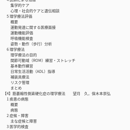
集学的ケア
心理・社会的ケアと遺伝相談
5 理学療法評価
概要
運動発達に関する医療面接
運動機能評価
呼吸機能検査
姿勢・動作（歩行）分析
6 理学療法
理学療法の目的
関節可動域（ROM）練習・ストレッチ
基本動作練習
日常生活活動（ADL）指導
補装具療法
リスク管理
まとめ
【4】筋萎縮性側索硬化症の理学療法 望月 久，保木本崇弘
1 疾患の病態
概要
病態
2 症候・障害
主な症候と障害
3 医学的検査