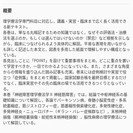
概要
理学療法学専門科目に対応し，講義・実習・臨床まで広く長く活用でき
る新テキスト。
各巻は，単なる丸暗記するための知識ではなく，なぜその評価法・治療
法を選ぶのか，もしくは選んではいけないのか（禁忌）など根拠を示しな
がら，臨床につなげられるよう具体的に解説。平易な表現を用いながら
も詳しく記述した本文と，図表を多用した紙面で理解しやすい構成となっ
ている。
各見出しごとに「POINT」を設けて重要事項をまとめ，どこに重点を置い
て学習すべきか，一目でわかるようになっている。また，さまざまな角度
からの情報を盛り込んだ囲み記事も充実。巻末には症例検討や実習で役
立つ「症例集」をまとめて掲載し，国家試験合格を最終目標とするだけ
でなく，臨床実習やその先の臨床の場でも活用できるつくりとなってい
る。
本巻「神経障害理学療法学Ⅱ 神経筋障害」では，総論で中枢神経系の基
礎知識について解説し，各論でパーキンソン病，脊髄小脳変性症・多系
統萎縮症，筋ジストロフィー症，筋萎縮性側索硬化症，多発性硬化症，
多発神経炎・ニューロパチー（ギラン・バレー症候群など），末梢神経
損傷（腕神経叢損傷・絞扼性末梢神経損傷），脳性麻痺の理学療法につ
いて解説している。