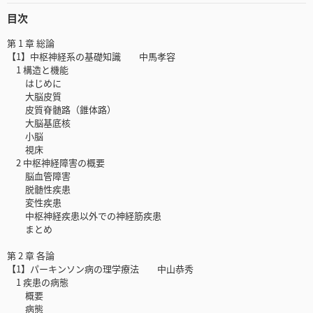
目次
第 1 章 総論
【1】中枢神経系の基礎知識 中馬孝容
1 構造と機能
はじめに
大脳皮質
皮質脊髄路（錐体路）
大脳基底核
小脳
視床
2 中枢神経障害の概要
脳血管障害
脱髄性疾患
変性疾患
中枢神経疾患以外での神経筋疾患
まとめ
第 2 章 各論
【1】パーキンソン病の理学療法 中山恭秀
1 疾患の病態
概要
病態