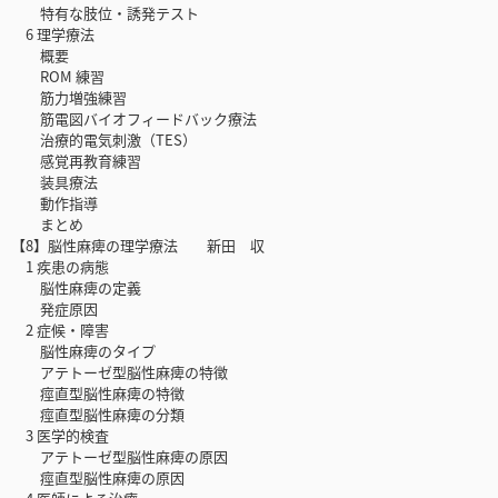
特有な肢位・誘発テスト
6 理学療法
概要
ROM 練習
筋力増強練習
筋電図バイオフィードバック療法
治療的電気刺激（TES）
感覚再教育練習
装具療法
動作指導
まとめ
【8】脳性麻痺の理学療法 新田 収
1 疾患の病態
脳性麻痺の定義
発症原因
2 症候・障害
脳性麻痺のタイプ
アテトーゼ型脳性麻痺の特徴
痙直型脳性麻痺の特徴
痙直型脳性麻痺の分類
3 医学的検査
アテトーゼ型脳性麻痺の原因
痙直型脳性麻痺の原因