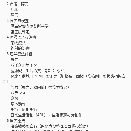
2 症候・障害
症状
障害
3 医学的検査
厚生労働省の診断基準
重症度判定
4 医師による治療
薬物療法
外科的治療
5 理学療法評価
概要
バイタルサイン
健康観〔生活の質（QOL）など〕
関節可動域（ROM）の測定〔筋緊張，固縮（筋強剛）の状態把握含
む〕
筋力（握力，膝関節伸展筋力など）
バランス
姿勢
基本動作
歩行・応用歩行
日常生活活動（ADL）・生活関連の諸動作
6 理学療法
治療戦略の立案（問題点の整理と目標の設定）