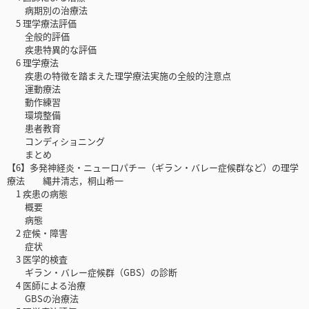
病期別の治療法
5 理学療法評価
全般的評価
疾患特異的な評価
6 理学療法
疾患の特徴を踏まえた理学療法実施の全般的注意点
運動療法
動作練習
環境整備
患者教育
コンディショニング
まとめ
【6】多発神経炎・ニューロパチー（ギラン・バレー症候群など）の理学
療法 縄井清志，桐山希一
1 疾患の病態
概要
病態
2 症候・障害
症状
3 医学的検査
ギラン・バレー症候群（GBS）の診断
4 医師による治療
GBSの治療法