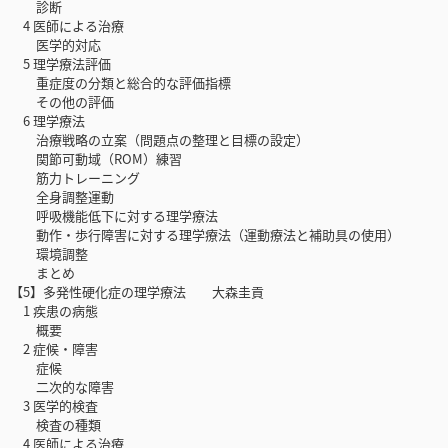
診断
4 医師による治療
医学的対応
5 理学療法評価
重症度の分類と総合的な評価指標
その他の評価
6 理学療法
治療戦略の立案（問題点の整理と目標の設定）
関節可動域（ROM）練習
筋力トレーニング
全身調整運動
呼吸機能低下に対する理学療法
動作・歩行障害に対する理学療法（運動療法と補助具の使用）
環境調整
まとめ
【5】多発性硬化症の理学療法 大森圭貢
1 疾患の病態
概要
2 症候・障害
症候
二次的な障害
3 医学的検査
検査の種類
4 医師による治療