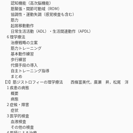
認知機能（高次脳機能）
筋緊張・関節可動域（ROM）
協調性・運動失調（感覚検査も含む）
筋力
起居移動動作
日常生活活動（ADL）・生活関連動作（APDL）
6 理学療法
治療戦略の立案
筋力トレーニング
基本動作練習
歩行練習
代償手段の導入
自主トレーニング指導
まとめ
【3】筋ジストロフィーの理学療法 西條富美代，廣瀬 昇，松尾 洋
1 疾患の病態
概要
病態
2 症候・障害
症状
3 医学的検査
血液検査
その他の検査
4 医師による治療