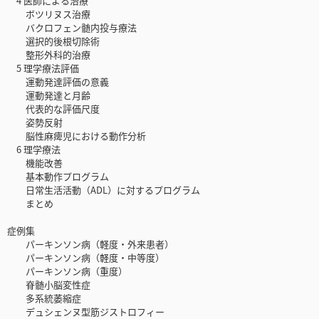
4 医師による治療
ボツリヌス治療
バクロフェン髄内投与療法
選択的後根切除術
整形外科的治療
5 理学療法評価
運動発達評価の意義
運動発達と月齢
代表的な評価尺度
姿勢反射
脳性麻痺児における動作分析
6 理学療法
機能改善
基本動作プログラム
日常生活活動（ADL）に対するプログラム
まとめ
症例集
パーキンソン病（軽度・外来患者）
パーキンソン病（軽度・中等度）
パーキンソン病（重度）
脊髄小脳変性症
多系統萎縮症
デュシェンヌ型筋ジストロフィー