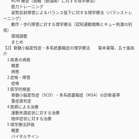
ROM 練習〔固縮（筋強剛）に対する理学療法〕
筋力トレーニング
姿勢反射障害によるバランス低下に対する理学療法（バランストレ
ーニング）
動作・歩行障害に対する理学療法（認知運動戦略とキュー刺激の利
用）
環境調整
まとめ
【2】脊髄小脳変性症・多系統萎縮症の理学療法 菊本東陽，五十嵐祐
介
1 疾患の病態
概要
病態
2 症候・障害
症候
3 医学的検査
脊髄小脳変性症（SCD）・多系統萎縮症（MSA）の診断基準
重症度判定
4 医師による治療
運動失調症状に対する治療
随伴症状に対する治療
5 理学療法評価
概要
バイタルサイン