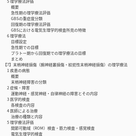
5 理学療法評価
概要
急性期の理学療法評価
GBSの重症度分類
回復期の理学療法評価
GBSにおける電気生理学的検査所見の特徴
6 理学療法
目標設定
急性期での目標
プラトー期から回復期での理学療法の目標
まとめ
【7】末梢神経損傷（腕神経叢損傷・絞扼性末梢神経損傷）の理学療法
1 疾患の病態
概要
末梢神経障害の分類
2 症候・障害
運動神経・感覚神経・自律神経の障害とその内容
3 医学的検査
各検査の内容
4 医師による治療
治療の種類と内容
5 理学療法評価
関節可動域（ROM）検査・筋力検査・感覚検査
電気生理学的検査