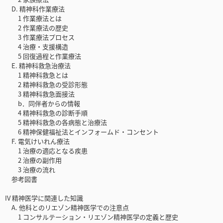
D. 精神科作業療法
1 作業療法とは
2 作業療法の歴史
3 作業療法プロセス
4 治療・支援構造
5 回復過程と作業療法
E. 精神科救急治療法
1 精神科救急とは
2 精神科救急の受診形態
3 精神科救急面接法
b．同伴者からの情報
4 精神科救急の診断手順
5 精神科救急の各病態と治療法
6 精神保健福祉法とインフォームド・コンセント
F. 電気けいれん療法
1 治療の適応となる疾患
2 治療の副作用
3 治療の流れ
参考図書
IV 精神医学に関連した知識
A. 他科とのリエゾン精神医学での注意点
1 コンサルテーション・リエゾン精神医学の定義と歴史