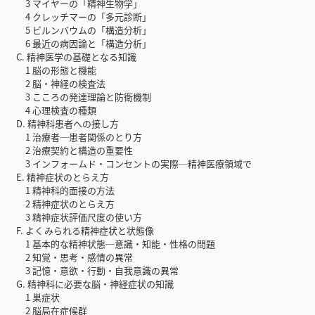
3 マイヤーの「精神生物学」
4 クレッチマーの「多元診断」
5 ビルンバウムの「構造分析」
6 最近の病因論と「構造分析」
C. 精神医学の基礎となる知識
1 脳の形態と機能
2 脳・神経の検査法
3 こころの発達理論と防衛機制
4 心理検査の種類
D. 精神科患者への接し方
1 治療者─患者関係のとり方
2 治療契約と構造の重要性
3 インフォームド・コンセントの実際─精神医療領域で
E. 精神症状のとらえ方
1 精神科的面接の方法
2 精神症状のとらえ方
3 精神症状評価尺度の使い方
F. よくみられる精神症状と状態像
1 基本的な精神状態─意識・知能・性格の問題
2 知覚・思考・感情の異常
3 記憶・意欲・行動・自我意識の異常
G. 精神科に必要な脳・神経症状の知識
1 巣症状
2 脳局在症候群