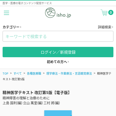
医学・医療の電子コンテンツ配信サービス
0
カテゴリー
詳細検索
ログイン／新規登録
初めての方へ
TOP
すべて
各種医療職
理学療法・作業療法・言語聴覚療法
精神医学テ
キスト 改訂第5版
精神医学テキスト 改訂第5版【電子版】
精神障害の理解と治療のために
上島 国利(編) 立山 萬里(編) 三村 將(編)