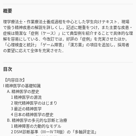
概要
理学療法士・作業療法士養成過程を中心とした学生向けテキスト．現場
で扱う精神疾患の解説を詳しくし，記述に軽重をつけ，また主要な疾患・
症候は簡潔な「症例（ケース）」にて典型例を紹介することで具体的な理
解を容易にしている．今改訂では，好評の「症例」を充実させたほか，
「心理検査と統計」「ゲーム障害」「漢方薬」の項目を追加し，採用者
の要望に応えて全体を充実させた．
目次
【内容目次】
I 精神医学の基礎知識
A. 精神医学の歴史
1 精神医学の源流
2 現代精神医学のはじまり
3 最近の精神医学
4 日本の精神医学の歴史
B. 精神医学の多元的な診断と治療
1 精神障害の力動的なモデル
2 DSM診断基準（IIIーIV TR版）の「多軸評定法」