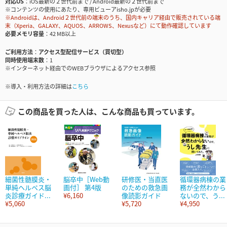
対応OS
iOS最新の２世代前まで / Android最新の２世代前まで
※コンテンツの使用にあたり、専用ビューアisho.jpが必要
※Androidは、Android２世代前の端末のうち、国内キャリア経由で販売されている端
末（Xperia、GALAXY、AQUOS、ARROWS、Nexusなど）にて動作確認しています
必要メモリ容量
42 MB以上
ご利用方法
アクセス型配信サービス（買切型）
同時使用端末数
1
※インターネット経由でのWEBブラウザによるアクセス参照
※導入・利用方法の詳細は
こちら
この商品を買った人は、こんな商品も買っています。
細菌性髄膜炎・
脳卒中［Web動
研修医・当直医
循環器病棟の業
単純ヘルペス脳
画付］ 第4版
のための救急画
務が全然わから
炎診療ガイド...
¥6,160
像読影ガイド
ないので、う...
¥5,060
¥5,720
¥4,950