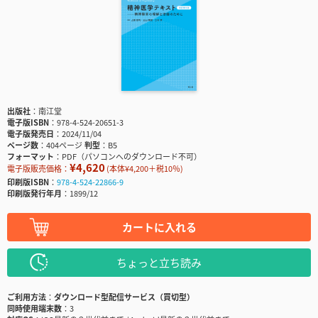
出版社
南江堂
電子版ISBN
978-4-524-20651-3
電子版発売日
2024/11/04
ページ数
404ページ
判型
B5
フォーマット
PDF（パソコンへのダウンロード不可）
¥4,620
電子版販売価格：
(本体¥4,200＋税10％)
印刷版ISBN
978-4-524-22866-9
印刷版発行年月
1899/12
カートに入れる
ちょっと立ち読み
ご利用方法
ダウンロード型配信サービス（買切型）
同時使用端末数
3