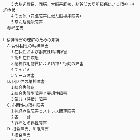
3 大脳辺縁系，間脳，大脳基底核，脳幹部の局所損傷による精神・神
経症状
4 その他（意識障害に似た脳機能障害）
5 高次脳機能障害
参考図書
II 精神障害の理解のための知識
A. 身体因性の精神障害
1 症状性および器質性精神障害
2 認知症性疾患
3 精神作用物質による精神と行動の障害
4 てんかん
5 ゲーム障害
B. 内因性の精神障害
1 統合失調症
2 統合失調型障害と妄想性障害
3 気分（感情）障害
C. 心因性の精神障害
1 神経症性障害とストレス関連障害
2 各 論
3 詐病と虚偽性障害
D. 摂食障害，睡眠障害
1 摂食障害