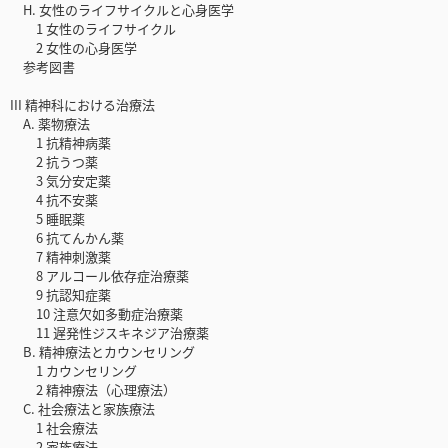
H. 女性のライフサイクルと心身医学
1 女性のライフサイクル
2 女性の心身医学
参考図書
III 精神科における治療法
A. 薬物療法
1 抗精神病薬
2 抗うつ薬
3 気分安定薬
4 抗不安薬
5 睡眠薬
6 抗てんかん薬
7 精神刺激薬
8 アルコール依存症治療薬
9 抗認知症薬
10 注意欠如多動症治療薬
11 遅発性ジスキネジア治療薬
B. 精神療法とカウンセリング
1 カウンセリング
2 精神療法（心理療法）
C. 社会療法と家族療法
1 社会療法
2 家族療法