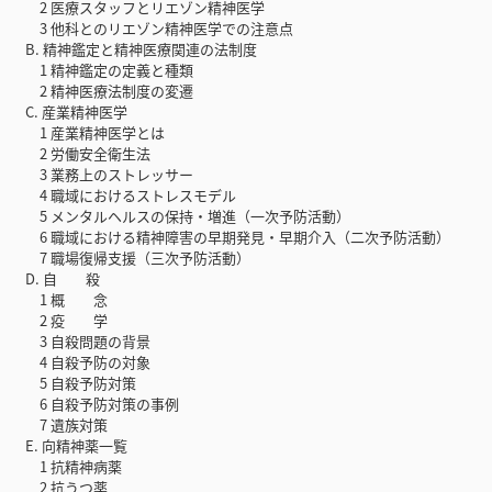
2 医療スタッフとリエゾン精神医学
3 他科とのリエゾン精神医学での注意点
B. 精神鑑定と精神医療関連の法制度
1 精神鑑定の定義と種類
2 精神医療法制度の変遷
C. 産業精神医学
1 産業精神医学とは
2 労働安全衛生法
3 業務上のストレッサー
4 職域におけるストレスモデル
5 メンタルヘルスの保持・増進（一次予防活動）
6 職域における精神障害の早期発見・早期介入（二次予防活動）
7 職場復帰支援（三次予防活動）
D. 自 殺
1 概 念
2 疫 学
3 自殺問題の背景
4 自殺予防の対象
5 自殺予防対策
6 自殺予防対策の事例
7 遺族対策
E. 向精神薬一覧
1 抗精神病薬
2 抗うつ薬