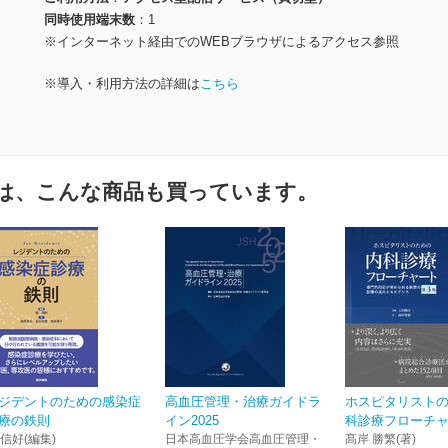
同時使用端末数
1
※インターネット経由でのWEBブラウザによるアクセス参照
※導入・利用方法の詳細は
こちら
は、こんな商品も買っています。
ジデントのための感染症
高血圧管理・治療ガイドラ
ホスピタリスト
療の鉄則
イン2025
科診療フローチャー
 信好(編集)
日本高血圧学会高血圧管理・
髙岸 勝繁(著)