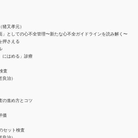
（猪又孝元）
」としての心不全管理〜新たな心不全ガイドラインを読み解く〜
を押さえる
ル
にはめる」診療
検査
笠良治）
の進め方とコツ
評価
時のセット検査
笠良治）