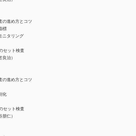
の進め方とコツ
指標
モニタリング
中のセット検査
笠良治）
の進め方とコツ
別化
時のセット検査
谷朋仁）