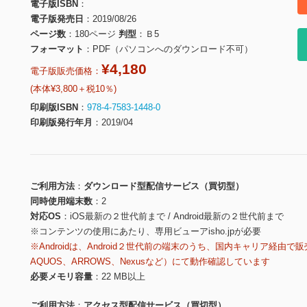
電子版ISBN
電子版発売日
2019/08/26
ページ数
180ページ
判型
Ｂ5
フォーマット
PDF（パソコンへのダウンロード不可）
¥4,180
電子版販売価格：
(本体¥3,800＋税10％)
印刷版ISBN
978-4-7583-1448-0
印刷版発行年月
2019/04
ご利用方法
ダウンロード型配信サービス（買切型）
同時使用端末数
2
対応OS
iOS最新の２世代前まで / Android最新の２世代前まで
※コンテンツの使用にあたり、専用ビューアisho.jpが必要
※Androidは、Android２世代前の端末のうち、国内キャリア経由で販
AQUOS、ARROWS、Nexusなど）にて動作確認しています
必要メモリ容量
22 MB以上
ご利用方法
アクセス型配信サービス（買切型）