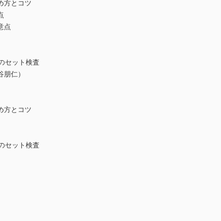
め方とコツ
点
意点
時のセット検査
谷朋仁）
め方とコツ
中のセット検査
）