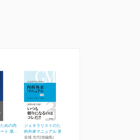
のための内
ジェネラリストのための内
ト 第...
科外来マニュアル 第3版
金城 光代(他編集)