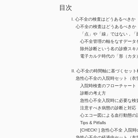
目次
I. 心不全の検査はどうあるべきか
心不全の検査はどうあるべきか
「点」や「線」ではない，「面
心不全管理の軸をなすデータ
除外診断という名の診療スキ
電子カルテ時代の「形（カタ）
II. 心不全の時間軸に基づくセット
急性心不全の入院時セット（衣
入院時検査のフローチャート
診断の考え方
急性心不全入院時に必要な検査
注意すべき病態の診断と対応
心エコー図による血行動態の
Tips & Pitfalls
[CHECK! ] 急性心不全 入院
急性心不全の経過中セット（衣