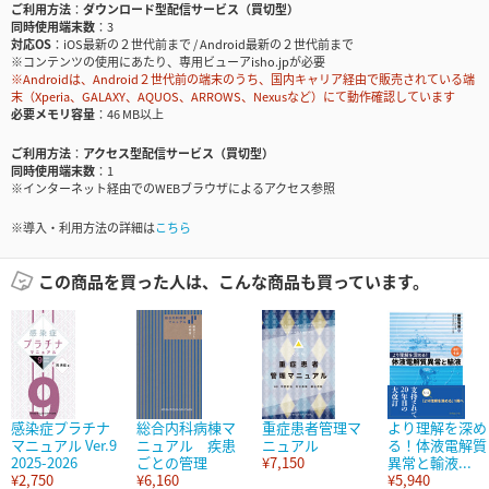
ご利用方法
ダウンロード型配信サービス（買切型）
同時使用端末数
3
対応OS
iOS最新の２世代前まで / Android最新の２世代前まで
※コンテンツの使用にあたり、専用ビューアisho.jpが必要
※Androidは、Android２世代前の端末のうち、国内キャリア経由で販売されている端
末（Xperia、GALAXY、AQUOS、ARROWS、Nexusなど）にて動作確認しています
必要メモリ容量
46 MB以上
ご利用方法
アクセス型配信サービス（買切型）
同時使用端末数
1
※インターネット経由でのWEBブラウザによるアクセス参照
※導入・利用方法の詳細は
こちら
この商品を買った人は、こんな商品も買っています。
感染症プラチナ
総合内科病棟マ
重症患者管理マ
より理解を深め
マニュアル Ver.9
ニュアル 疾患
ニュアル
る！体液電解質
2025-2026
ごとの管理
¥7,150
異常と輸液...
¥2,750
¥6,160
¥5,940