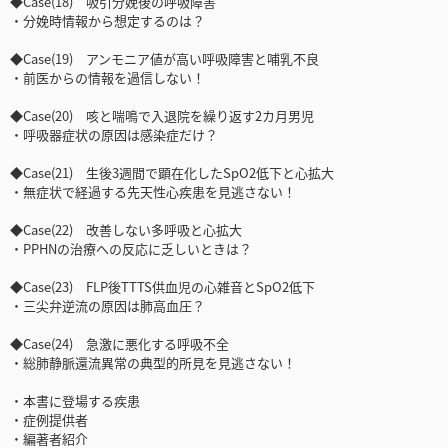
◆Case(18) 吸引分娩後の呼吸障害
・分娩時情報から想定するのは？
◆Case(19) アンモニア値が高い呼吸障害と哺乳不良
・前医からの情報を過信しない！
◆Case(20) 咳と喘鳴で入退院を繰り返す2カ月男児
・呼吸器症状の原因は感染症だけ？
◆Case(21) 生後3週間で顕在化したSpO2低下と心拡大
・無症状で経過する先天性心疾患を見逃さない！
◆Case(22) 改善しない多呼吸と心拡大
・PPHNの治療への反応に乏しいときは？
◆Case(23) FLP後TTTS供血児の心雑音とSpO2低下
・三尖弁逆流の原因は肺高血圧？
◆Case(24) 急激に悪化する呼吸不全
・総肺静脈還流異常の典型的所見を見逃さない！
・本書に登場する疾患
・症例提供者
・編著者紹介