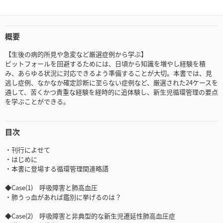
概要
【生後の病的所見や急変など厳選症例から学ぶ】
ピットフォールを回避するためには、日頃から知識を増やし経験を積
み、あらゆる状況に対応できるよう準備することが大切。本書では、見
逃し症例、なかなか確定診断に至らない症例など、厳選された24ケースを
通して、苦くかつ貴重な経験を経時的に追体験し、新生児循環管理の要点
を学ぶことができる。
目次
・刊行によせて
・はじめに
・本書に登場する循環管理関連略語
◆Case(1) 呼吸障害と肺高血圧
・肺うっ血があれば鑑別に挙げるのは？
◆Case(2) 呼吸障害と非典型的な新生児遷延性肺高血圧症