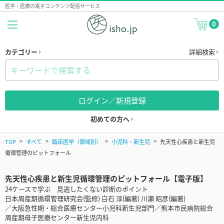
医学・医療の電子コンテンツ配信サービス
0
カテゴリー
詳細検索
ログイン／新規登録
初めての方へ
TOP
すべて
臨床医学（領域別）
小児科・新生児
先天性心疾患と新生児
循環管理のピットフォール
先天性心疾患と新生児循環管理のピットフォール【電子版】
24ケースで学ぶ 見逃したくない診断のポイント
日本周産期循環管理研究会(監修) 白石 淳(編著) 川瀬 昭彦(編著)
／大阪急性期・総合医療センター小児科新生児部門／熊本市民病院総合
周産期母子医療センター新生児内科