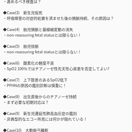
・進めるべき検査は？
◆Case(3) 新生児仮死
・呼吸障害の対症的処置を済ませた後の頻脈持続、その原因は？
◆Case(4) 胎児頻脈と基線細変動の消失
・non-reassuring fetal statusとは限らない！
◆Case(5) 胎児徐脈
・non-reassuring fetal statusとは限らない！
◆Case(6) 酸素化の軽度不良
・SpO2 100％ではチアノーゼ性先天性心疾患を否定してよい?
◆Case(7) 上下肢差のあるSpO2低下
・PPHNの原因の鑑別診断は慎重に！
◆Case(8) 出生直後からのチアノーゼ持続
・まず必要な初期対応は？
◆Case(9) 新生児遷延性肺高血圧症の鑑別
・非典型的なエコー所見には何かが隠れている！
◆Case(10) 大動脈弓離断