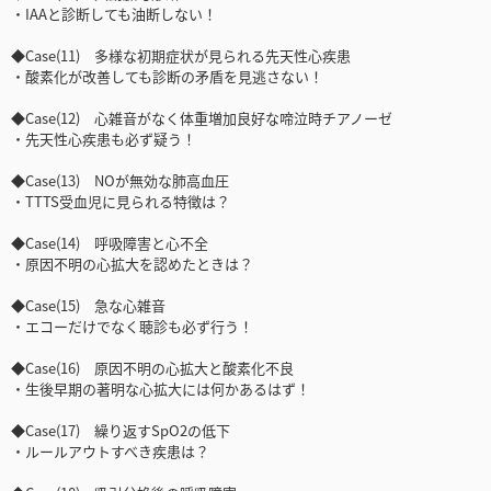
・IAAと診断しても油断しない！
◆Case(11) 多様な初期症状が見られる先天性心疾患
・酸素化が改善しても診断の矛盾を見逃さない！
◆Case(12) 心雑音がなく体重増加良好な啼泣時チアノーゼ
・先天性心疾患も必ず疑う！
◆Case(13) NOが無効な肺高血圧
・TTTS受血児に見られる特徴は？
◆Case(14) 呼吸障害と心不全
・原因不明の心拡大を認めたときは？
◆Case(15) 急な心雑音
・エコーだけでなく聴診も必ず行う！
◆Case(16) 原因不明の心拡大と酸素化不良
・生後早期の著明な心拡大には何かあるはず！
◆Case(17) 繰り返すSpO2の低下
・ルールアウトすべき疾患は？