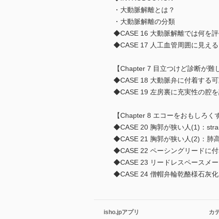
・大動脈解離とは？
・大動脈解離の分類
◆CASE 16 大動脈解離では何
◆CASE 17 人工血管周囲に見
【Chapter 7 目立つけど診断
◆CASE 18 大動脈弁に付着す
◆CASE 19 左房裏に充実性の腔
【Chapter 8 エコーをおもし
◆CASE 20 胸郭が狭い人(1)：straigh
◆CASE 21 胸郭が狭い人(2
◆CASE 22 ペーシングリード
◆CASE 23 リードレスペース
◆CASE 24 僧帽弁輪乾酪様石灰化
isho.jpアプリ
カ