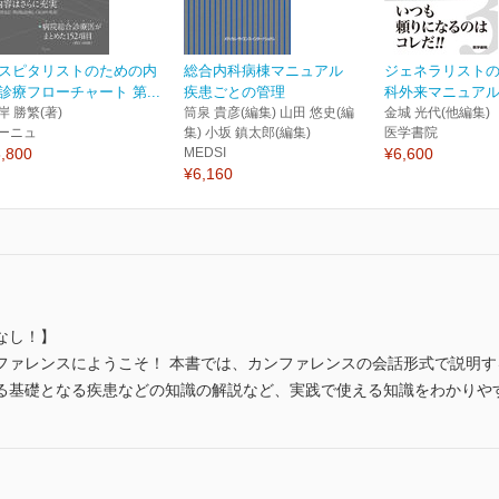
スピタリストのための内
総合内科病棟マニュアル
ジェネラリスト
診療フローチャート 第...
疾患ごとの管理
科外来マニュアル
岸 勝繁(著)
筒泉 貴彦(編集) 山田 悠史(編
金城 光代(他編集)
ーニュ
集) 小坂 鎮太郎(編集)
医学書院
,800
MEDSI
¥6,600
¥6,160
なし！】
ファレンスにようこそ！ 本書では、カンファレンスの会話形式で説明
る基礎となる疾患などの知識の解説など、実践で使える知識をわかりや