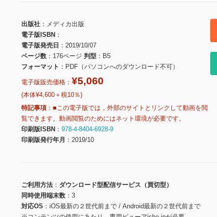
出版社
メディカ出版
電子版ISBN
電子版発売日
2019/10/07
ページ数
176ページ
判型
B5
フォーマット
PDF（パソコンへのダウンロード不可）
¥5,060
電子版販売価格：
(本体¥4,600＋税10％)
特記事項
■この電子版では，外部のサイトとリンクして動画を閲
覧できます。動画閲覧のためにはネット環境が必要です。
印刷版ISBN
978-4-8404-6928-9
印刷版発行年月
2019/10
ご利用方法
ダウンロード型配信サービス（買切型）
同時使用端末数
3
対応OS
iOS最新の２世代前まで / Android最新の２世代前まで
※コンテンツの使用にあたり、専用ビューアisho.jpが必要