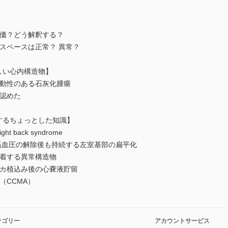
を評価？どう解釈する？
えるスペースは正常？ 異常？
が難しい心内構造物】
る可動性のある石灰化腫瘍
を認めた
ろくするちょっとした知識】
t back syndrome
)：肺高血圧の解除後も持続する左室基部の扁平化
に付着する異常構造物
メーカ植込み後の心嚢液貯留
（CCMA）
テゴリー
アカウントサービス