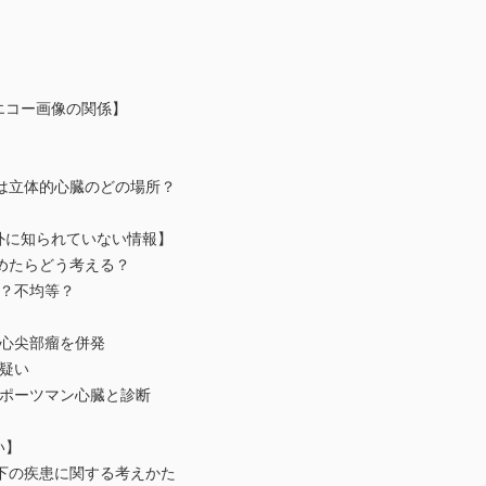
と心エコー画像の関係】
は立体的心臓のどの場所？
の意外に知られていない情報】
を認めたらどう考える？
等？不均等？
症に心尖部瘤を併発
の疑い
でスポーツマン心臓と診断
い】
動低下の疾患に関する考えかた