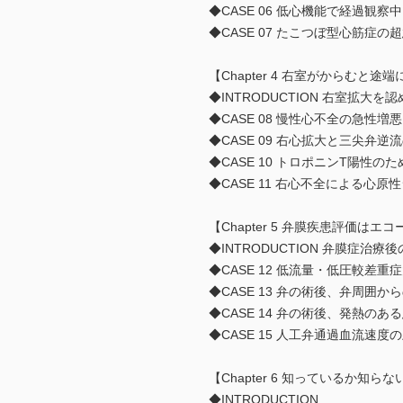
◆CASE 06 低心機能で経過
◆CASE 07 たこつぼ型心筋症の
【Chapter 4 右室がからむと
◆INTRODUCTION 右室拡大
◆CASE 08 慢性心不全の急
◆CASE 09 右心拡大と三尖弁逆
◆CASE 10 トロポニンT陽性
◆CASE 11 右心不全による心原
【Chapter 5 弁膜疾患評価はエ
◆INTRODUCTION 弁膜症治
◆CASE 12 低流量・低圧較差重症
◆CASE 13 弁の術後、弁周囲
◆CASE 14 弁の術後、発熱の
◆CASE 15 人工弁通過血流速
【Chapter 6 知っているか知
◆INTRODUCTION