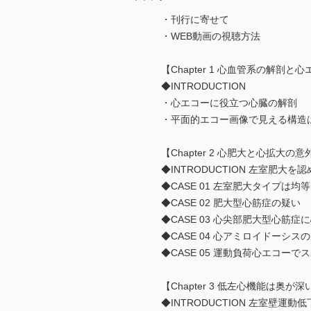
・刊行に寄せて
・WEB動画の視聴方法
【Chapter 1 心血管系の解剖
◆INTRODUCTION
・心エコーに役立つ心臓の解剖
・平面的エコー画像で見える構造
【Chapter 2 心肥大と心拡大
◆INTRODUCTION 左室肥大
◆CASE 01 左室肥大タイプは均
◆CASE 02 肥大型心筋症の疑い
◆CASE 03 心尖部肥大型心筋
◆CASE 04 心アミロイドーシス
◆CASE 05 運動負荷心エコー
【Chapter 3 低左心機能は奥が深
◆INTRODUCTION 左室壁運