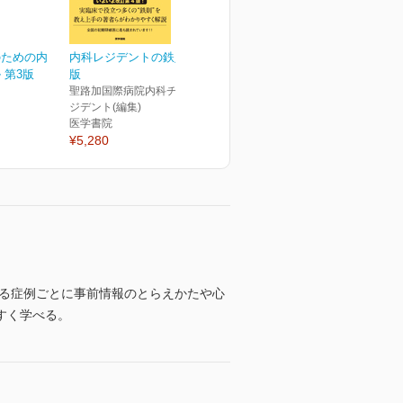
のための内
内科レジデントの鉄則 第4
 第3版
版
聖路加国際病院内科チーフレ
ジデント(編集)
医学書院
¥5,280
する症例ごとに事前情報のとらえかたや心
すく学べる。