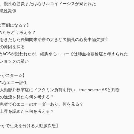
観察中、慢性心筋炎または心サルコイドーシスが疑われた
超急性期像
途端に面倒になる？】
を認めたらどう考える？
性増悪をきたした長期間未治療の大きな欠損孔の心房中隔欠損症
流の原因を探る
のためACSが疑われたが、経胸壁心エコーでは肺血栓塞栓症と考えられた
性ショックの疑い
コーがスター☆】
療後の心エコー評価
大動脈弁狭窄症にドブタミン負荷を行い、true severe ASと判断
からの逆流を見たら何を考える？
ある患者で心エコーのオーダーあり。何を見る？
度の上昇を認めたら何を考える？
らないかで生死を分ける大動脈疾患】