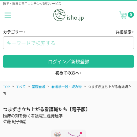
医学・医療の電子コンテンツ配信サービス
0
カテゴリー
詳細検索
ログイン／新規登録
初めての方へ
TOP
すべて
基礎看護
看護学一般・読み物
つまずき立ち上がる看護職た
ち
つまずき立ち上がる看護職たち【電子版】
臨床の知を劈く看護職生涯発達学
佐藤 紀子(編)