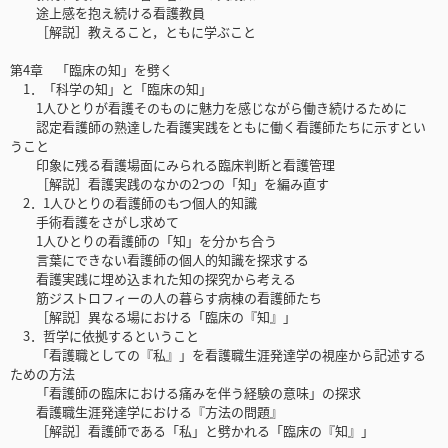
途上感を抱え続ける看護教員
［解説］教えること，ともに学ぶこと
第4章 「臨床の知」を劈く
1．「科学の知」と「臨床の知」
1人ひとりが看護そのものに魅力を感じながら働き続けるために
認定看護師の熟達した看護実践をともに働く看護師たちに示すとい
うこと
印象に残る看護場面にみられる臨床判断と看護管理
［解説］看護実践のなかの2つの「知」を編み直す
2．1人ひとりの看護師のもつ個人的知識
手術看護をさがし求めて
1人ひとりの看護師の「知」を分かち合う
言葉にできない看護師の個人的知識を探求する
看護実践に埋め込まれた知の探究から考える
筋ジストロフィーの人の暮らす病棟の看護師たち
［解説］異なる場における「臨床の『知』」
3．哲学に依拠するということ
「看護職としての『私』」を看護職生涯発達学の視座から記述する
ための方法
「看護師の臨床における痛みを伴う経験の意味」の探求
看護職生涯発達学における『方法の問題』
［解説］看護師である「私」と劈かれる「臨床の『知』」