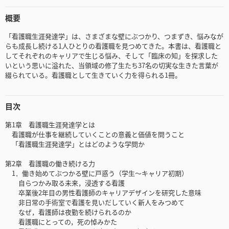
概要
「看護職生涯発達学」は、さまざまな壁にぶつかり、つまずき、悩みなが
らも成長し続ける1人ひとりの看護職を見つめてきた。本書は、看護職と
してそれぞれのキャリアで生じる悩み、そして「臨床の知」を探求した
いという思いに溢れた、当領域の修了生たち37名の切実な生きた言葉が
綴られている。看護職として生きていく力を得られる1冊。
目次
第1章 看護職生涯発達学とは
看護職が仕事を継続していくことの意義と価値を問うこと
「看護職生涯発達学」とはどのような学問か
第2章 看護職の働き続ける力
1．働き始めてぶつかる壁に戸惑う（学生～キャリア初期）
自らつかみ取る未来，浸透する看護
卒業後2年目の男性看護師のキャリアデザインを研究した意味
非日常の手術室で看護を見いだしていく新人をみつめて
なぜ，看護師は夜勤を続けられるのか
看護職にとっての，死の悼みかた