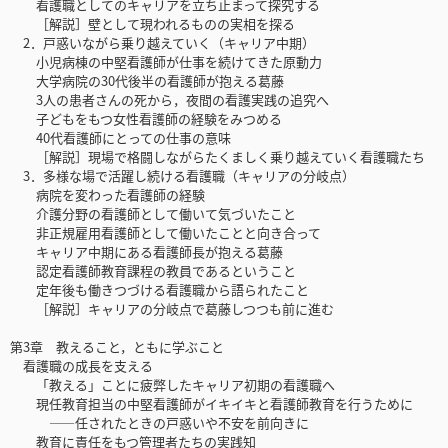
看護職としてのキャリアを立ち止まって探究する
［解説］壁として現われるものの実相を探る
2．戸惑いながら乗り越えていく（キャリア中期）
小児病棟の中堅看護師が仕事を続けてきた原動力
大学病院の30代後半の看護師が抱える葛藤
3人の患者さんの死から，夜間の看護実践の追究へ
子どもをもつ女性看護師の経験をみつめる
40代看護師にとっての仕事の意味
［解説］現場で格闘しながらたくましく乗り越えていく看護職たち
3．多様な場で活躍し続ける看護職（キャリアの分岐点）
病院を変わった看護師の経験
介護分野の看護師として働いて気づいたこと
非正規雇用看護師として働いたことと向き合って
キャリア中期にある看護師長が抱える葛藤
認定看護師教育課程の教員であるということ
定年後も働きつづける看護職から語られたこと
［解説］キャリアの分岐点で葛藤しつつも前に進む
第3章 教えること，ともに学ぶこと
看護職の成長を支える
「教える」ことに疲弊したキャリア初期の看護職へ
現任教育担当の中堅看護師がイキイキと看護師教育を行うために
――任されたときの戸惑いや不安を前向きに
教育に責任をもつ管理者たちの実践知