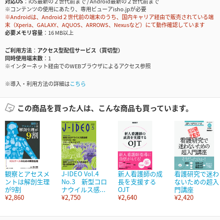
対応OS
iOS最新の２世代前まで / Android最新の２世代前まで
※コンテンツの使用にあたり、専用ビューアisho.jpが必要
※Androidは、Android２世代前の端末のうち、国内キャリア経由で販売されている端
末（Xperia、GALAXY、AQUOS、ARROWS、Nexusなど）にて動作確認しています
必要メモリ容量
16 MB以上
ご利用方法
アクセス型配信サービス（買切型）
同時使用端末数
1
※インターネット経由でのWEBブラウザによるアクセス参照
※導入・利用方法の詳細は
こちら
この商品を買った人は、こんな商品も買っています。
観察とアセスメ
J-IDEO Vol.4
新人看護師の成
看護研究で迷わ
ントは解剖生理
No.3 新型コロ
長を支援する
ないための超入
が9割
ナウイルス感...
OJT
門講座
¥2,860
¥2,750
¥2,640
¥2,420