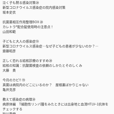
泣く子も黙る感染対策⑳
新型コロナウイルス感染症の院内感染対策
坂本史衣
抗菌薬相互作用整理BOX ⑳
カレトラ®配合錠使用時の注意点！
山田和範
子どもと大人の感染症⑲
新型コロナウイルス感染症―なぜ子どもの患者が少ないのか？―
齋藤昭彦
正しく恐れる結核診療のすすめ⑳
結核の知識：抗酸菌検査の依頼のしかたとそのしくみ
大藤 貴
今月のカビ‼ ⑲
真菌は病院内のどこにいるのか？ 屋根裏ばかりじゃない
亀井克彦
教えて感染症の病理⑳
病原体編 T細胞性リンパ腫をみたときには出身地と血清HTLVｰ1抗体を
チェックする
砂川恵伸