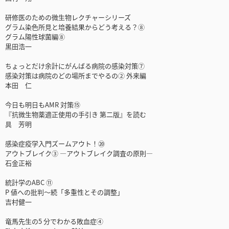
研修医のための微生物レクチャーシリーズ
グラム染色所見と培養結果からどう考える？⑧
グラム陽性球菌編⑧
黒田浩一
ちょっとだけ余計にがんばる病院の感染対策⑦
感染対策は病院のどの場所までやるの② 外来編
本田 仁
今日も明日もAMR 対策⑮
『抗微生物薬適正使用の手引き 第二版』を読む
具 芳明
感染症疫学入門ズームアウト！⑳
アウトブレイク③ ―アウトブレイク調査の原則―
石金正裕
統計学のABC ⑪
P 値への批判～続「多重性とその調整」
吉村健一
竜馬先生の5 分でわかる敗血症④