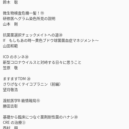
鈴木 聡
微生物検査危機一髪！⑲
研修医へグラム染色所見の説明
山本 剛
抗菌薬選択チェックメイトへの道⑳
If もしもあの時～黄色ブドウ球菌菌血症マネジメント～
山田和範
ICD のホンネ⑳
新型コロナウイルスと対峙する日々に思うこと
笠原 敬
ますますTDM ⑳
さりげなくテイコプラニン（前編）
望月敬浩
渡航医学B 級情報局⑮
勝田吉彰
基礎から臨床につなぐ薬剤耐性菌のハナシ⑳
CRE の治療③
西村 翔