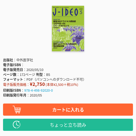
出版社
中外医学社
電子版ISBN
電子版発売日
2020/05/10
ページ数
172ページ
判型
B5
フォーマット
PDF（パソコンへのダウンロード不可）
¥2,750
電子版販売価格：
(本体¥2,500＋税10％)
印刷版ISBN
978-4-498-92020-0
印刷版発行年月
2020/05
カートに入れる
ちょっと立ち読み