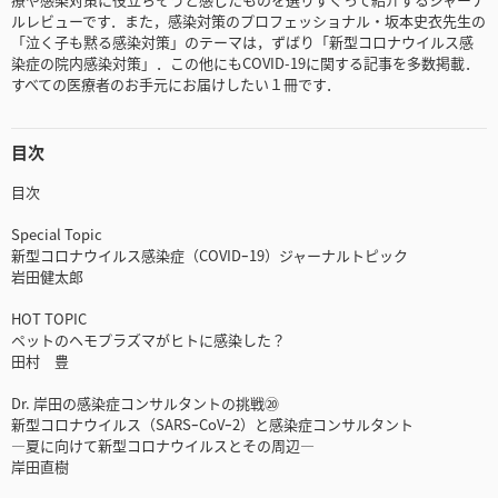
ルレビューです．また，感染対策のプロフェッショナル・坂本史衣先生の
「泣く子も黙る感染対策」のテーマは，ずばり「新型コロナウイルス感
染症の院内感染対策」．この他にもCOVID-19に関する記事を多数掲載．
すべての医療者のお手元にお届けしたい１冊です．
目次
目次
Special Topic
新型コロナウイルス感染症（COVIDｰ19）ジャーナルトピック
岩田健太郎
HOT TOPIC
ペットのヘモプラズマがヒトに感染した？
田村 豊
Dr. 岸田の感染症コンサルタントの挑戦⑳
新型コロナウイルス（SARSｰCoVｰ2）と感染症コンサルタント
―夏に向けて新型コロナウイルスとその周辺―
岸田直樹