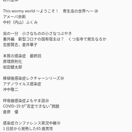
This wormy world ～ようこそ！ 寄生虫の世界へ～ ⑳
アメーバ赤痢
中村（内山）ふくみ
虫の一分 小さなものの小さなつぶやき
番外編 新型コロナの固有宿主は？ くつ虫寺で発生なるか
忽那賢志，倉井華子
本質の感染症 最終回
原理原則化
岩田健太郎
移植後感染症レクチャーシリーズ⑳
アデノウイルス感染症
冲中敬二
呼吸器感染症よもやま話⑳
COVIDｰ19 が“否定できない”問題
倉原 優
感染症カンファレンス実況中継⑱
1 日前から発熱した65 歳男性