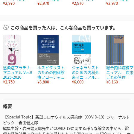
¥2,970
¥2,970
¥2,970
¥2,970
この商品を買った人は、こんな商品も買っています。
感染症プラチナ
ホスピタリスト
ジェネラリスト
総合内科病棟マ
マニュアル Ver.9
のための内科診
のための内科外
ニュアル 疾患
2025-2026
療フローチャ...
来マニュアル...
ごとの管理
¥2,750
¥8,800
¥6,600
¥6,160
概要
【Special Topic】新型コロナウイルス感染症（COVID-19）ジャーナルト
ピック 岩田健太郎
編集主幹・岩田健太郎先生がCOVID-19に関する様々な論文の中から，診
療や感染対策に役立ちそうと感じたものを選りすぐって紹介するジャーナ