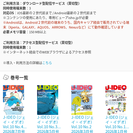
ご利用方法
ダウンロード型配信サービス（買切型）
同時使用端末数
3
対応OS
iOS最新の２世代前まで / Android最新の２世代前まで
※コンテンツの使用にあたり、専用ビューアisho.jpが必要
※Androidは、Android２世代前の端末のうち、国内キャリア経由で販売されている端
末（Xperia、GALAXY、AQUOS、ARROWS、Nexusなど）にて動作確認しています
必要メモリ容量
150 MB以上
ご利用方法
アクセス型配信サービス（買切型）
同時使用端末数
1
※インターネット経由でのWEBブラウザによるアクセス参照
※導入・利用方法の詳細は
こちら
巻号一覧
J-IDEO (ジェ
J-IDEO (ジェ
J-IDEO (ジェ
J-IDEO (ジェ
イ・イデオ)
イ・イデオ)
イ・イデオ)
イ・イデオ)
Vol.10 No.4...
Vol.10 No.3...
Vol.10 No.2
Vol.10 No.1...
2026年7月号
2026年5月号
2026年3月号
2026年1月号