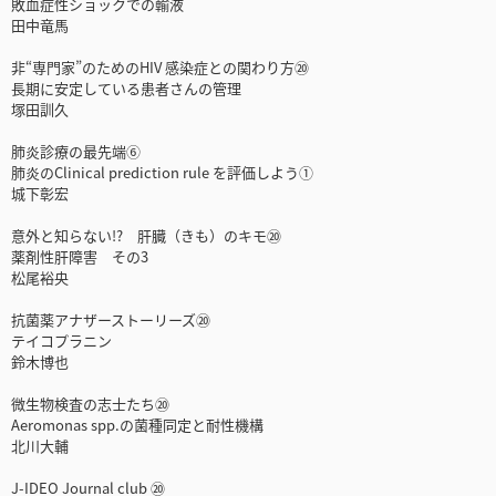
敗血症性ショックでの輸液
田中竜馬
非“専門家”のためのHIV 感染症との関わり方⑳
長期に安定している患者さんの管理
塚田訓久
肺炎診療の最先端⑥
肺炎のClinical prediction rule を評価しよう①
城下彰宏
意外と知らない!? 肝臓（きも）のキモ⑳
薬剤性肝障害 その3
松尾裕央
抗菌薬アナザーストーリーズ⑳
テイコプラニン
鈴木博也
微生物検査の志士たち⑳
Aeromonas spp.の菌種同定と耐性機構
北川大輔
J-IDEO Journal club ⑳