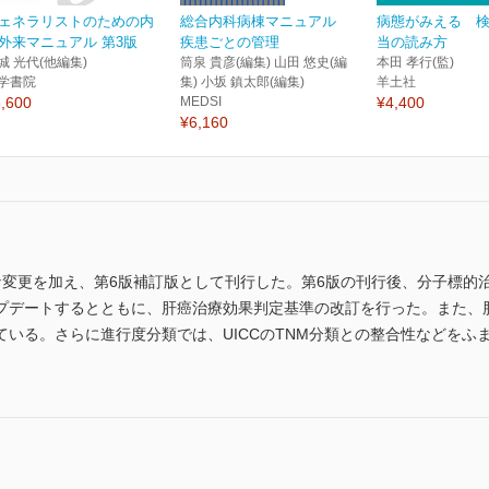
ェネラリストのための内
総合内科病棟マニュアル
病態がみえる 
外来マニュアル 第3版
疾患ごとの管理
当の読み方
城 光代(他編集)
筒泉 貴彦(編集) 山田 悠史(編
本田 孝行(監)
学書院
集) 小坂 鎮太郎(編集)
羊土社
,600
MEDSI
¥4,400
¥6,160
な変更を加え、第6版補訂版として刊行した。第6版の刊行後、分子標的
プデートするとともに、肝癌治療効果判定基準の改訂を行った。また、
いる。さらに進行度分類では、UICCのTNM分類との整合性などをふま