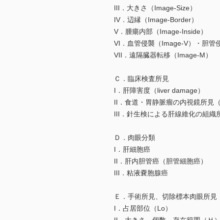
III．大きさ（Image-Size）
IV．辺縁（Image-Border）
V．腫瘍内部（Image-Inside）
VI．血管侵襲（Image-V）・胆管侵
VII．遠隔臓器転移（Image-M）
Ｃ．臨床検査所見
I．肝障害度（liver damage）
II．食道・胃静脈瘤の内視鏡所見（
III．針生検による肝線維化の組織
Ｄ．肉眼分類
I．肝細胞癌
II．肝内胆管癌（胆管細胞癌）
III．粘液嚢胞腺癌
Ｅ．手術所見、切除標本肉眼所見
I．占居部位（Lo）