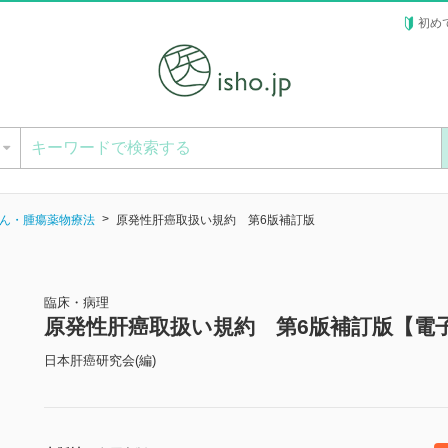
初め
ー
ん・腫瘍薬物療法
原発性肝癌取扱い規約 第6版補訂版
臨床・病理
原発性肝癌取扱い規約 第6版補訂版【電
日本肝癌研究会(編)