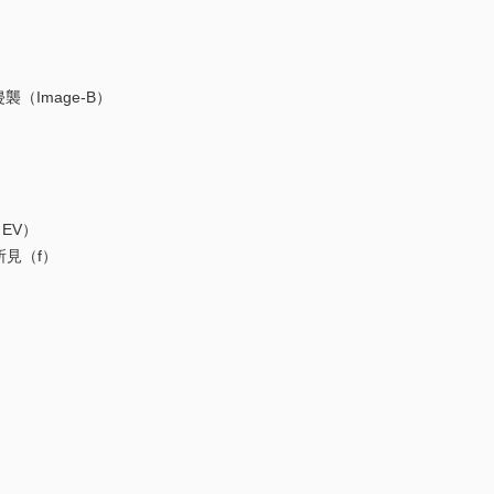
襲（Image-B）
EV）
所見（f）