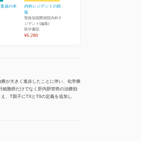
検査値の本
内科レジデントの鉄則 第4
版
聖路加国際病院内科チーフレ
ジデント(編集)
医学書院
¥5,280
治療が大きく進歩したことに伴い、化学療
肝細胞癌だけでなく肝内胆管癌の治療効
え、T因子にTXとT0の定義を追加し