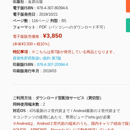
出版社
金原出版
電子版ISBN
978-4-307-80394-6
電子版発売日
2019/10/21
ページ数
116ページ
判型
B5
フォーマット
PDF（パソコンへのダウンロード不可）
¥3,850
電子版販売価格：
(本体¥3,500＋税10％)
特記事項
※こちらは第7版が発売している商品となります。
原発性肝癌取扱い規約 第7版
印刷版ISBN
978-4-307-20394-4
印刷版発行年月
2019/03
ご利用方法
ダウンロード型配信サービス（買切型）
同時使用端末数
2
対応OS
iOS最新の２世代前まで / Android最新の２世代前まで
※コンテンツの使用にあたり、専用ビューアisho.jpが必要
※Androidは、Android２世代前の端末のうち、国内キャリア経由で販
AQUOS、ARROWS、Nexusなど）にて動作確認しています