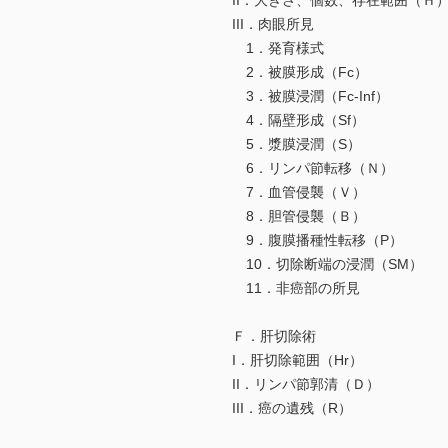
II．大きさ、個数、存在範囲（Ｈ
III．肉眼所見
1．発育様式
2．被膜形成（Fc）
3．被膜浸潤（Fc-Inf）
4．隔壁形成（Sf）
5．漿膜浸潤（S）
6．リンパ節転移（Ｎ）
7．血管侵襲（Ｖ）
8．胆管侵襲（Ｂ）
9．腹膜播種性転移（P）
10．切除断端の浸潤（SM）
11．非癌部の所見
Ｆ．肝切除術
I．肝切除範囲（Hr）
II．リンパ節郭清（Ｄ）
III．癌の遺残（R）