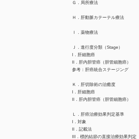
Ｇ．局所療法
Ｈ．肝動脈カテーテル療法
Ｉ．薬物療法
Ｊ．進行度分類（Stage）
I．肝細胞癌
II．肝内胆管癌（胆管細胞癌）
参考：肝癌統合ステージング
Ｋ．肝切除術の治癒度
I．肝細胞癌
II．肝内胆管癌（胆管細胞癌）
Ｌ．肝癌治療効果判定基準
I．対象
II．記載法
III．標的結節の直接治療効果判定