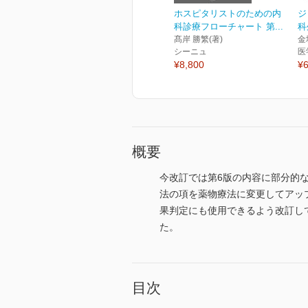
ホスピタリストのための内
ジ
科診療フローチャート 第...
科
髙岸 勝繁(著)
金
シーニュ
医
¥8,800
¥6
概要
今改訂では第6版の内容に部分的
法の項を薬物療法に変更してアッ
果判定にも使用できるよう改訂して
た。
目次