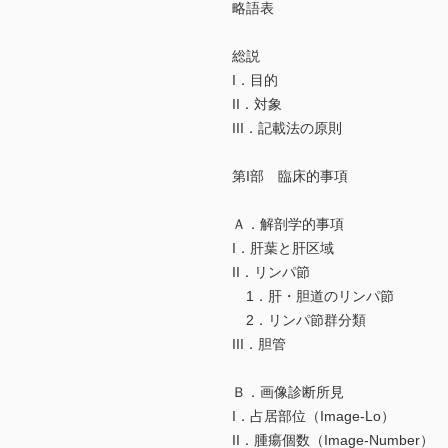
略語表
総説
I．目的
II．対象
III．記載法の原則
第I部 臨床的事項
Ａ．解剖学的事項
I．肝葉と肝区域
II．リンパ節
1．肝・胆道のリンパ節
2．リンパ節群分類
III．胆管
Ｂ．画像診断所見
I．占居部位（Image-Lo）
II．腫瘍個数（Image-Number）