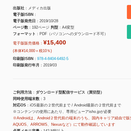
出版社
メディカ出版
電子版ISBN
電子版発売日
2019/10/28
ページ数
192ページ
判型
A4変型
フォーマット
PDF（パソコンへのダウンロード不可）
¥15,400
電子版販売価格：
(本体¥14,000＋税10％)
印刷版ISBN
978-4-8404-6492-5
印刷版発行年月
2019/03
ご利用方法
ダウンロード型配信サービス（買切型）
同時使用端末数
3
対応OS
iOS最新の２世代前まで / Android最新の２世代前まで
※コンテンツの使用にあたり、専用ビューアisho.jpが必要
※Androidは、Android２世代前の端末のうち、国内キャリア経由で販
AQUOS、ARROWS、Nexusなど）にて動作確認しています
必要メモリ容量
142 MB以上