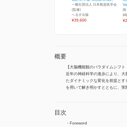
一般社団法人 日本救急医学会
Ve
(監修)
岡
へるす出版
M
¥39,600
¥2
概要
【大脳機能観のパラダイムシフト
近年の神経科学の進歩により、大
たダイナミックな変化を前提とす
を用いて解き明かすとともに、実
目次
・Foreword