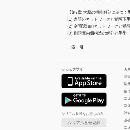
【第7章 大脳の機能解剖に基づく
(1) 言語のネットワークと覚醒下
(2) 空間認知のネットワークと覚
(3) 側頭葉内側構造の解剖と手術
・索 引
isho.jpアプリ
カ
基
臨
臨
臨
臨
社
シリアル番号をお持ちの方
基
シリアル番号登録
臨