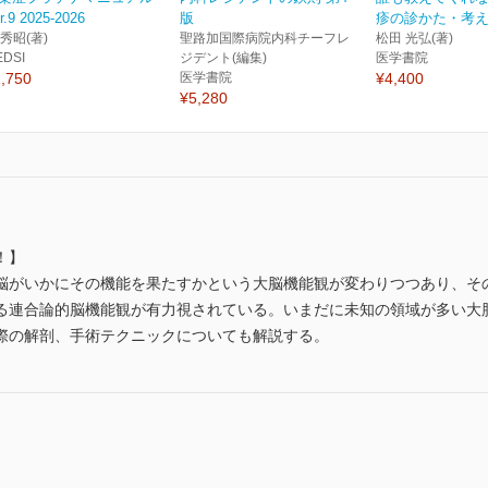
r.9 2025-2026
版
疹の診かた・考えか
 秀昭(著)
聖路加国際病院内科チーフレ
松田 光弘(著)
EDSI
ジデント(編集)
医学書院
,750
医学書院
¥4,400
¥5,280
！】
脳がいかにその機能を果たすかという大脳機能観が変わりつつあり、そ
る連合論的脳機能観が有力視されている。いまだに未知の領域が多い大
際の解剖、手術テクニックについても解説する。