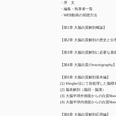
・序 文
・編集・執筆者一覧
・WEB動画の視聴方法
【第1章 大脳白質解剖概論】
【第2章 大脳白質解剖の歴史と伝
【第3章 大脳白質解剖に必要な基
【第4章 大脳白質のtractography
【第5章 大脳白質解剖基本編】
(1) Klingler法にて前処理
(2) 脳表解剖（脳回・脳溝）
(3) 大脳半球外側面からの白質fiber disse
(4) 大脳半球内側面からの白質fiber diss
【第6章 大脳白質解剖応用編】