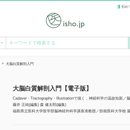
初め
ー
大脳白質解剖入門
大脳白質解剖入門【電子版】
Cadaver・Tractography・Illustrationで描く，神経科学の温
藤井 正純(編集) 森 健太郎(編集)
福島県立医科大学医学部脳神経外科学講座准教授／防衛医科大学校 