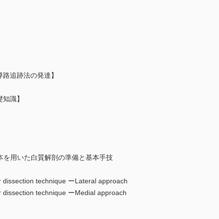
導路追跡法の発達】
礎知識】
】
した脳標本を用いた白質解剖の準備と基本手技
ction technique ーLateral approach
ection technique ーMedial approach