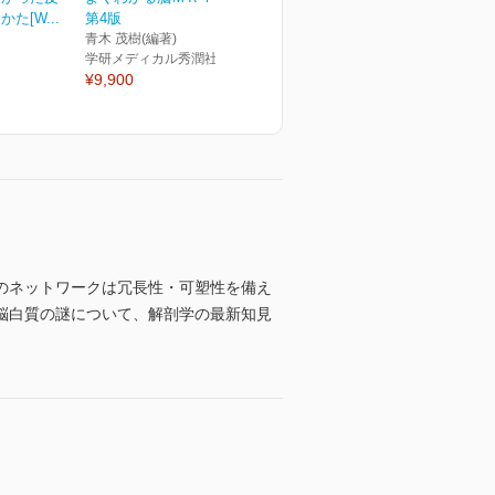
た[W...
第4版
青木 茂樹(編著)
学研メディカル秀潤社
¥9,900
のネットワークは冗長性・可塑性を備え
脳白質の謎について、解剖学の最新知見