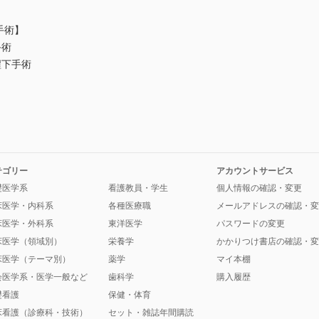
手術】
手術
醒下手術
テゴリー
アカウントサービス
礎医学系
看護教員・学生
個人情報の確認・変更
床医学・内科系
各種医療職
メールアドレスの確認・変
床医学・外科系
東洋医学
パスワードの変更
床医学（領域別）
栄養学
かかりつけ書店の確認・変
床医学（テーマ別）
薬学
マイ本棚
会医学系・医学一般など
歯科学
購入履歴
礎看護
保健・体育
床看護（診療科・技術）
セット・雑誌年間購読